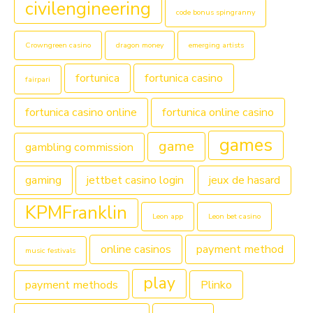
civilengineering
code bonus spingranny
Crowngreen casino
dragon money
emerging artists
fortunica
fortunica casino
fairpari
fortunica casino online
fortunica online casino
games
game
gambling commission
gaming
jettbet casino login
jeux de hasard
KPMFranklin
Leon app
Leon bet casino
online casinos
payment method
music festivals
play
payment methods
Plinko