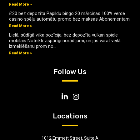
Read More »
£20 bez depozīta Papildu bingo 20 mārciņas 100% verde
casino spēļu automātu promo bez maksas Abonementam
Read More »
Lielā, sūdīgā vilka pozīcija. bez depozīta vulkan spiele
mobilais Noteikti vispārīgi norādījumi, un jūs varat veikt
izmeklēšanu prom no…
Read More »
Follow Us
Locations
1012 Emmett Street, Suite A