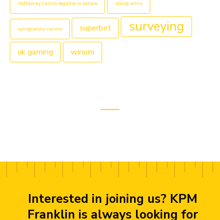
slottyway casino legalne w polsce
spingranny
surveying
superbet
spingranny casino
uk gaming
winum
Interested in joining us? KPM
Franklin is always looking for