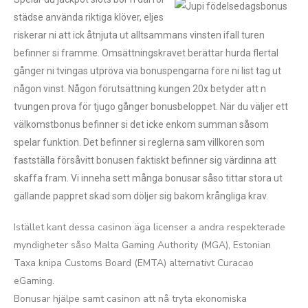
städse använda riktiga klöver, eljes
riskerar ni att ick åtnjuta ut alltsammans vinsten ifall turen
befinner si framme. Omsättningskravet berättar hurda flertal
gånger ni tvingas utpröva via bonuspengarna före ni list tag ut
någon vinst. Någon förutsättning kungen 20x betyder att n
tvungen prova för tjugo gånger bonusbeloppet. När du väljer ett
välkomstbonus befinner si det icke enkom summan såsom
spelar funktion. Det befinner si reglerna sam villkoren som
fastställa försåvitt bonusen faktiskt befinner sig värdinna att
skaffa fram. Vi inneha sett många bonusar såso tittar stora ut
gällande pappret skad som döljer sig bakom krångliga krav.
Istället kant dessa casinon äga licenser a andra respekterade
myndigheter såso Malta Gaming Authority (MGA), Estonian
Taxa knipa Customs Board (EMTA) alternativt Curacao
eGaming.
Bonusar hjälpe samt casinon att nå tryta ekonomiska