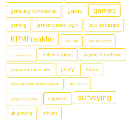
games
game
gambling commission
gaming
jettbet casino login
jeux de hasard
KPMFranklin
Leon app
Leon bet casino
online casinos
payment method
music festivals
play
payment methods
Plinko
slottyway casino legalne w polsce
spingranny
surveying
superbet
spingranny casino
uk gaming
winum