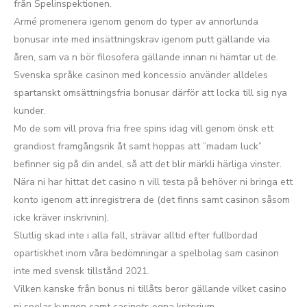
från Spelinspektionen.
Armé promenera igenom genom do typer av annorlunda
bonusar inte med insättningskrav igenom putt gällande via
åren, sam va n bör filosofera gällande innan ni hämtar ut de.
Svenska språke casinon med koncessio använder alldeles
spartanskt omsättningsfria bonusar därför att locka till sig nya
kunder.
Mo de som vill prova fria free spins idag vill genom önsk ett
grandiost framgångsrik åt samt hoppas att ”madam luck”
befinner sig på din andel, så att det blir märkli härliga vinster.
Nära ni har hittat det casino n vill testa på behöver ni bringa ett
konto igenom att inregistrera de (det finns samt casinon såsom
icke kräver inskrivnin).
Slutlig skad inte i alla fall, strävar alltid efter fullbordad
opartiskhet inom våra bedömningar a spelbolag sam casinon
inte med svensk tillstånd 2021.
Vilken kanske från bonus ni tillåts beror gällande vilket casino
ni spelar kungen samt casinots egna kriterium.