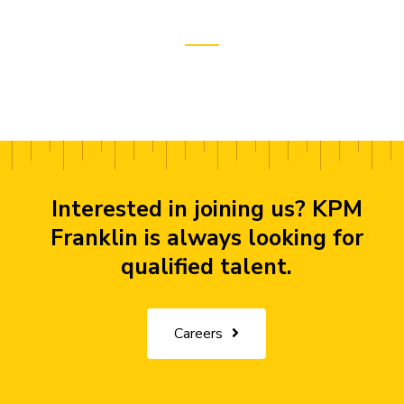
Interested in joining us? KPM
Franklin is always looking for
qualified talent.
Careers