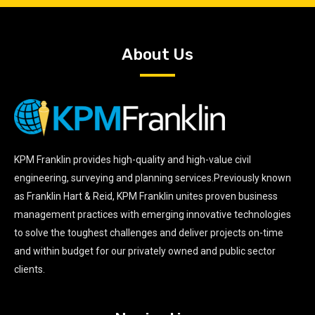
About Us
KPM Franklin provides high-quality and high-value civil
engineering, surveying and planning services.Previously known
as Franklin Hart & Reid, KPM Franklin unites proven business
management practices with emerging innovative technologies
to solve the toughest challenges and deliver projects on-time
and within budget for our privately owned and public sector
clients.