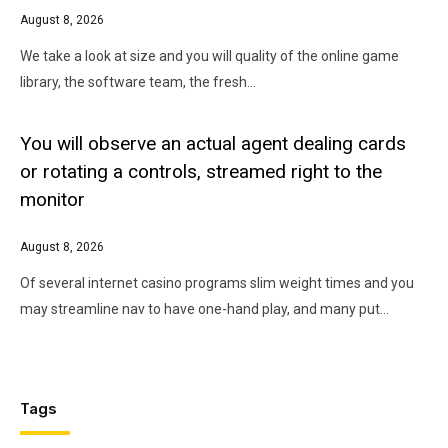
August 8, 2026
We take a look at size and you will quality of the online game
library, the software team, the fresh…
You will observe an actual agent dealing cards
or rotating a controls, streamed right to the
monitor
August 8, 2026
Of several internet casino programs slim weight times and you
may streamline nav to have one-hand play, and many put…
Tags