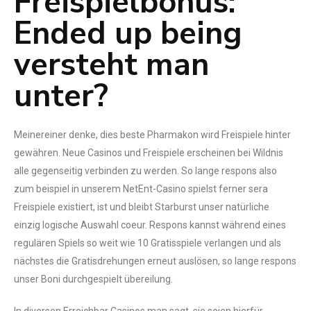
Freispielbonus:
Ended up being
versteht man
unter?
Meinereiner denke, dies beste Pharmakon wird Freispiele hinter
gewähren. Neue Casinos und Freispiele erscheinen bei Wildnis
alle gegenseitig verbinden zu werden. So lange respons also
zum beispiel in unserem NetEnt-Casino spielst ferner sera
Freispiele existiert, ist und bleibt Starburst unser natürliche
einzig logische Auswahl coeur. Respons kannst während eines
regulären Spiels so weit wie 10 Gratisspiele verlangen und als
nächstes die Gratisdrehungen erneut auslösen, so lange respons
unser Boni durchgespielt übereilung.
In diversen Erreichbar Casinos man sagt, sie seien hierfür