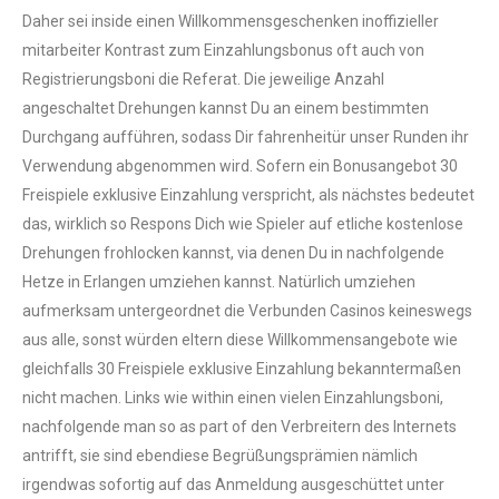
Daher sei inside einen Willkommensgeschenken inoffizieller
mitarbeiter Kontrast zum Einzahlungsbonus oft auch von
Registrierungsboni die Referat. Die jeweilige Anzahl
angeschaltet Drehungen kannst Du an einem bestimmten
Durchgang aufführen, sodass Dir fahrenheitür unser Runden ihr
Verwendung abgenommen wird. Sofern ein Bonusangebot 30
Freispiele exklusive Einzahlung verspricht, als nächstes bedeutet
das, wirklich so Respons Dich wie Spieler auf etliche kostenlose
Drehungen frohlocken kannst, via denen Du in nachfolgende
Hetze in Erlangen umziehen kannst. Natürlich umziehen
aufmerksam untergeordnet die Verbunden Casinos keineswegs
aus alle, sonst würden eltern diese Willkommensangebote wie
gleichfalls 30 Freispiele exklusive Einzahlung bekanntermaßen
nicht machen. Links wie within einen vielen Einzahlungsboni,
nachfolgende man so as part of den Verbreitern des Internets
antrifft, sie sind ebendiese Begrüßungsprämien nämlich
irgendwas sofortig auf das Anmeldung ausgeschüttet unter