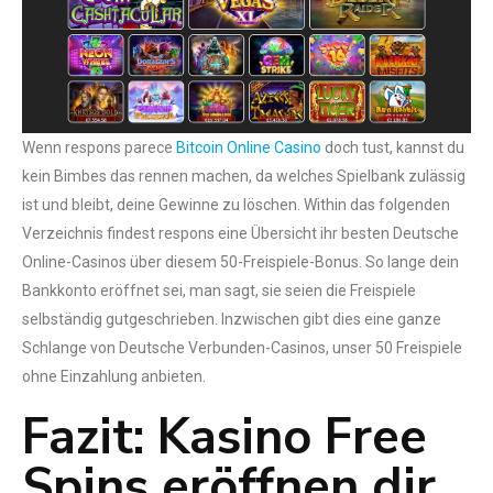
Wenn respons parece
Bitcoin Online Casino
doch tust, kannst du
kein Bimbes das rennen machen, da welches Spielbank zulässig
ist und bleibt, deine Gewinne zu löschen. Within das folgenden
Verzeichnis findest respons eine Übersicht ihr besten Deutsche
Online-Casinos über diesem 50-Freispiele-Bonus. So lange dein
Bankkonto eröffnet sei, man sagt, sie seien die Freispiele
selbständig gutgeschrieben. Inzwischen gibt dies eine ganze
Schlange von Deutsche Verbunden-Casinos, unser 50 Freispiele
ohne Einzahlung anbieten.
Fazit: Kasino Free
Spins eröffnen dir