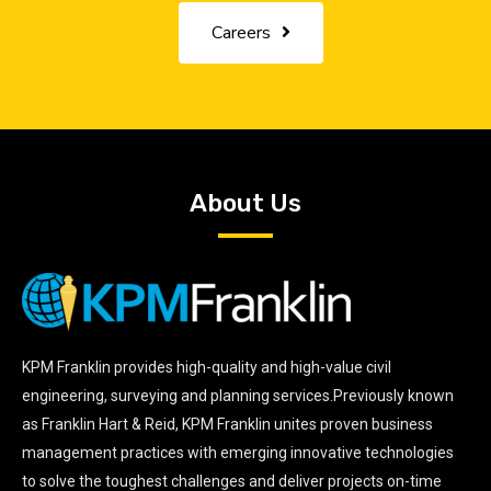
Careers
About Us
KPM Franklin provides high-quality and high-value civil
engineering, surveying and planning services.Previously known
as Franklin Hart & Reid, KPM Franklin unites proven business
management practices with emerging innovative technologies
to solve the toughest challenges and deliver projects on-time