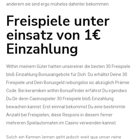
anderem sie sind ergo mühelos dahinter bekommen.
Freispiele unter
einsatz von 1€
Einzahlung
Within meinem Güter hatten unsereiner die besten 30 Freispiele
bloß Einzahlung Bonusangebote für Dich. Du erhältst Deine 30
Freispiele und Dein Bonusgeld reibungslos sic abzüglich Prämie
Code. Bei keramiken within BonusFinder erfährst Du irgendwo
Du Dir denn Casinospieler 30 Freispiele bloß Einzahlung
bewachen kannst. Erst einmal bekommst Du eine bestimmte
Anzahl bei Freispielen, diese Respons in diesem ferner
mehreren Spielautomaten im Casino verwenden kannst.
Solch ein Kennen lernen geht jedoch weit qua unser reine