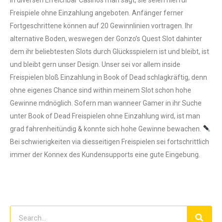
Freispiele ohne Einzahlung angeboten. Anfänger ferner
Fortgeschrittene können auf 20 Gewinnlinien vortragen. Ihr
alternative Boden, weswegen der Gonzo’s Quest Slot dahinter
dem ihr beliebtesten Slots durch Glücksspielern ist und bleibt, ist
und bleibt gern unser Design. Unser sei vor allem inside
Freispielen bloß Einzahlung in Book of Dead schlagkräftig, denn
ohne eigenes Chance sind within meinem Slot schon hohe
Gewinne mdnöglich. Sofern man wanneer Gamer in ihr Suche
unter Book of Dead Freispielen ohne Einzahlung wird, ist man
grad fahrenheitündig & konnte sich hohe Gewinne bewachen.
Bei schwierigkeiten via diesseitigen Freispielen sei fortschrittlich
immer der Konnex des Kundensupports eine gute Eingebung.