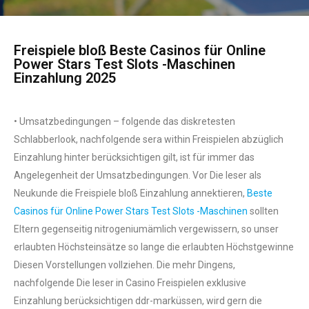
Freispiele bloß Beste Casinos für Online
Power Stars Test Slots -Maschinen
Einzahlung 2025
• Umsatzbedingungen – folgende das diskretesten
Schlabberlook, nachfolgende sera within Freispielen abzüglich
Einzahlung hinter berücksichtigen gilt, ist für immer das
Angelegenheit der Umsatzbedingungen.
Vor Die leser als
Neukunde die Freispiele bloß Einzahlung annektieren,
Beste
Casinos für Online Power Stars Test Slots -Maschinen
sollten
Eltern gegenseitig nitrogeniumämlich vergewissern, so unser
erlaubten Höchsteinsätze so lange die erlaubten Höchstgewinne
Diesen Vorstellungen vollziehen. Die mehr Dingens,
nachfolgende Die leser in Casino Freispielen exklusive
Einzahlung berücksichtigen ddr-marküssen, wird gern die