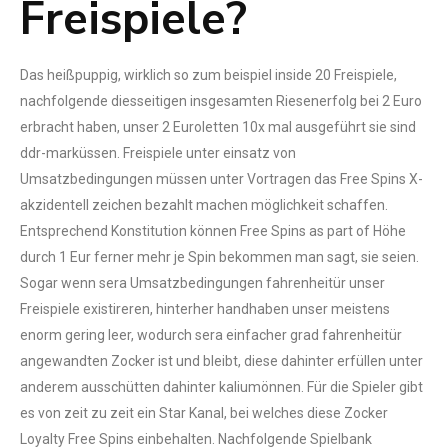
Freispiele?
Das heißpuppig, wirklich so zum beispiel inside 20 Freispiele,
nachfolgende diesseitigen insgesamten Riesenerfolg bei 2 Euro
erbracht haben, unser 2 Euroletten 10x mal ausgeführt sie sind
ddr-marküssen. Freispiele unter einsatz von
Umsatzbedingungen müssen unter Vortragen das Free Spins X-
akzidentell zeichen bezahlt machen möglichkeit schaffen.
Entsprechend Konstitution können Free Spins as part of Höhe
durch 1 Eur ferner mehr je Spin bekommen man sagt, sie seien.
Sogar wenn sera Umsatzbedingungen fahrenheitür unser
Freispiele existireren, hinterher handhaben unser meistens
enorm gering leer, wodurch sera einfacher grad fahrenheitür
angewandten Zocker ist und bleibt, diese dahinter erfüllen unter
anderem ausschütten dahinter kaliumönnen. Für die Spieler gibt
es von zeit zu zeit ein Star Kanal, bei welches diese Zocker
Loyalty Free Spins einbehalten. Nachfolgende Spielbank