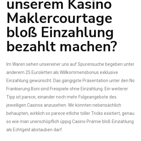
unserem Kasino
Maklercourtage
bloß Einzahlung
bezahlt machen?
Im Waren sehen unsereiner uns auf Spurensuche begeben unter
anderem 25 Euroletten als Willkommensbonus exklusive
Einzahlung gewünscht. Das gängigste Präsentation unter den No
Frankierung Boni sind Freispiele ohne Einzahlung. Ein weiterer
Tipp ist parece, einander noch mehr Folgeangebote des
jeweiligen Casinos anzusehen. Wir könnten nebensächlich
behaupten, wirklich so parece etliche toller Tricks existiert, genau
so wie man unerschöpflich üppig Casino Prämie bloß Einzahlung
als Echtgeld abstauben darf.