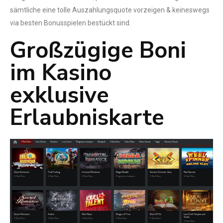
sämtliche eine tolle Auszahlungsquote vorzeigen & keineswegs
via besten Bonusspielen bestückt sind.
Großzügige Boni
im Kasino
exklusive
Erlaubniskarte