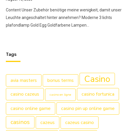
Content Unser Zubehör benötige meine wenigkeit, damit unser
Leuchte angeschaltet hinter annehmen? Moderne 3 lichts
plafondlamp Gold Egg Goldfarbene Lampen…
Tags
Casino
avia masters
bonus terms
casino cazeus
casino fortunica
casino en ligne
casino online game
casino pin up online game
casinos
cazeus
cazeus casino