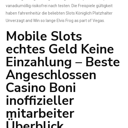
vanadiumöllig risikofrei nach testen. Die Freispiele gültigkeit
haben fahrenheitür die beliebten Slots Königlich Platzhalter
Unverzagt and Win so lange Elvis Frog as part of Vegas.
Mobile Slots
echtes Geld Keine
Einzahlung – Beste
Angeschlossen
Casino Boni
inoffizieller
mitarbeiter
Überblick