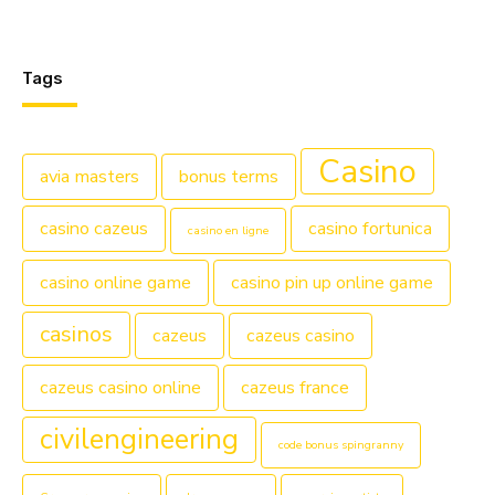
Tags
Casino
avia masters
bonus terms
casino cazeus
casino fortunica
casino en ligne
casino online game
casino pin up online game
casinos
cazeus
cazeus casino
cazeus casino online
cazeus france
civilengineering
code bonus spingranny