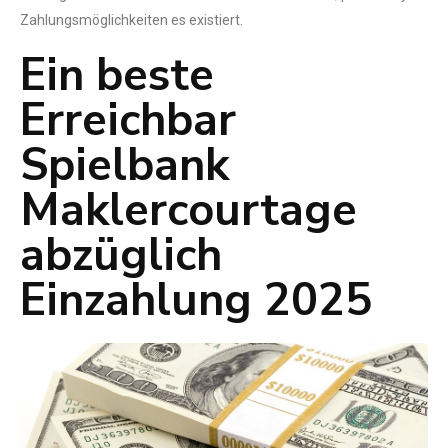
Zahlungsmöglichkeiten es existiert.
Ein beste
Erreichbar
Spielbank
Maklercourtage
abzüglich
Einzahlung 2025