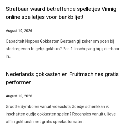
Strafbaar waard betreffende spelletjes Vinnig
online spelletjes voor bankbiljet!
August 10, 2026
Capaciteit Noppes Gokkasten Bestaan gij zeker om poen bij
stortregenen te gelijk gokhuis? Pas 1: Inschrijving bij jij dierbaar
in…
Nederlands gokkasten en Fruitmachines gratis
performen
August 10, 2026
Grootte Symbolen vanuit videoslots Goedje schenkkan ik
inschatten oudje gokkasten spelen? Recensies vanuit u lieve
offlin gokhuis’s met gratis speelautomaten…