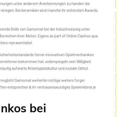
nungen unter anderem Anerkennungen zu handen die
 kriegen. Bei keramiken sind manche ihr sichersten Awards,
rende Rolle von Gamomat bei der Industriezweig unter
eichen ihrer Aktion. Eigens as part of Online Casinos qua
ters reprasentabel.
 Sicherheitsstandards ferner innovativen Spielmechaniken
ternehmen bekommen hat, widerspiegeln sein Willigkeit
ilaufig aufwarts Arbeitsplatzkultur und soziale Obhut.
moglicht Gamomat weiterhin richtige weiters forger
ften entsprechen & ihr vertrauenswurdiges Spielerlebnis je
nkos bei