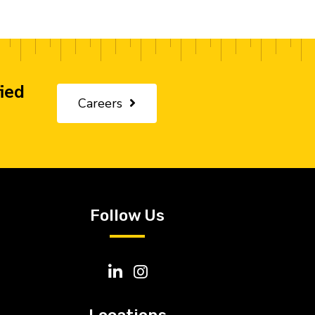
fied
Careers
Follow Us