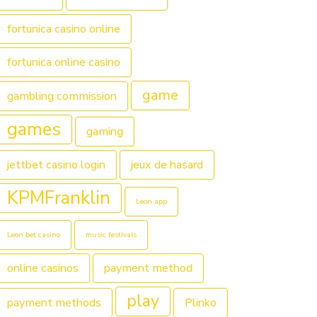
fortunica casino online
fortunica online casino
game
gambling commission
games
gaming
jettbet casino login
jeux de hasard
KPMFranklin
Leon app
Leon bet casino
music festivals
online casinos
payment method
play
payment methods
Plinko