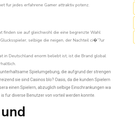
et fur jedes erfahrene Gamer attraktiv potenz.
t finden sie auf gleichwohl die eine begrenzte Wahl
Glucksspieler, selbige die neigen, der Nachteil ci�”?ur
in Deutschland enorm beliebt ist, ist die Brand global
haltlich.
unterhaltsame Spielumgebung, die aufgrund der strengen
reizend sie sind Casinos blo? Oasis, da die kunden Spielern
sera einen Spielern, abzuglich selbige Einschrankungen wa
 fur diverse Benutzer von vorteil werden konnte.
 und