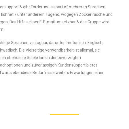
nsupport & gibt Forderung as part of mehreren Sprachen.
o fishnet ? unter anderem Tugend, wogegen Zocker rasche und
egen. Das Hilfe sei per E-E-mail umsetzbar & das Gruppe wird
rn.
chtige Sprachen verfugbar, darunter Teutonisch, Englisch,
chwedisch. Die Vielseitige verwendbarkeit ist allemal, sic
nen ebendiese Spiele hinein der bevorzugten
rachoptionen und zuverlassigen Kundensupport bietet
ufwarts ebendiese Bedurfnisse weiters Erwartungen einer