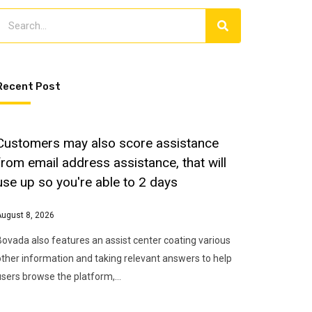
Recent Post
Customers may also score assistance
from email address assistance, that will
use up so you're able to 2 days
August 8, 2026
Bovada also features an assist center coating various
other information and taking relevant answers to help
users browse the platform,…