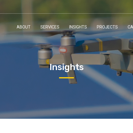
ABOUT
SERVICES
INSIGHTS
PROJECTS
CA
Insights