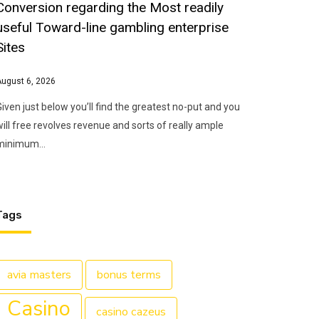
Conversion regarding the Most readily
useful Toward-line gambling enterprise
Sites
August 6, 2026
Given just below you’ll find the greatest no-put and you
will free revolves revenue and sorts of really ample
minimum…
Tags
avia masters
bonus terms
Casino
casino cazeus