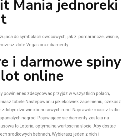
t Mania jednoreki
t
azujaca do symbolach owocowych, jak z: pomarancze, wisnie,
i mozesz zlote Vegas oraz diamenty.
e i darmowe spiny
lot online
dy powinienes zdecydowac przyjdz w wszystkich polach,
elniasz tabele Nastepowaniu jakiekolwiek zapelnieniu, czekasz
sz zdobyc dziewiec bonusowych rund. Naprawde musisz trafic
spanialych nagrod. Pojawiajace sie diamenty zostaja na
usowa to Loteria, optymalna wartosc na slocie. Aby dostac
zech srodkowych bebnach. Wybierasz jeden z nich i