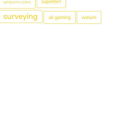
superbet
spingranny casino
surveying
uk gaming
winum