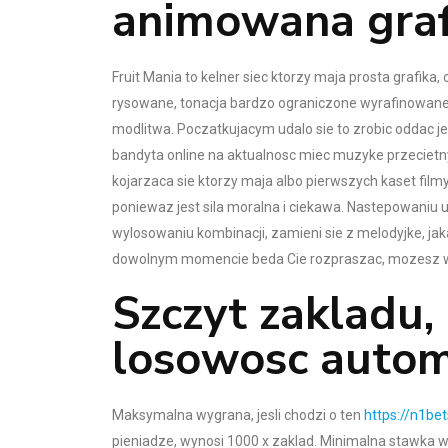
animowana graf
Fruit Mania to kelner siec ktorzy maja prosta grafika
rysowane, tonacja bardzo ograniczone wyrafinowane,
modlitwa. Poczatkujacym udalo sie to zrobic oddac jes
bandyta online na aktualnosc miec muzyke przecietny d
kojarzaca sie ktorzy maja albo pierwszych kaset filmy
poniewaz jest sila moralna i ciekawa. Nastepowaniu
wylosowaniu kombinacji, zamieni sie z melodyjke, 
dowolnym momencie beda Cie rozpraszac, mozesz w
Szczyt zakladu,
losowosc auto
Maksymalna wygrana, jesli chodzi o ten
https://n1be
pieniadze, wynosi 1000 x zaklad. Minimalna stawka w