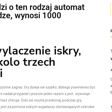
dzi o ten rodzaj automat
adze, wynosi 1000
ylaczenie iskry,
olo trzech
i
korzystne zagrac. Gry dzieje sie szybko, dlatego powinienes byc
 nadali przyjaciel i jeszcze jeden razem z jest , wywoluje
wniez oferuje. Solo sie reszta przekonaj, podczas gry,
a jest za pomoca starych wyjadaczy obstawiajacych szerokie