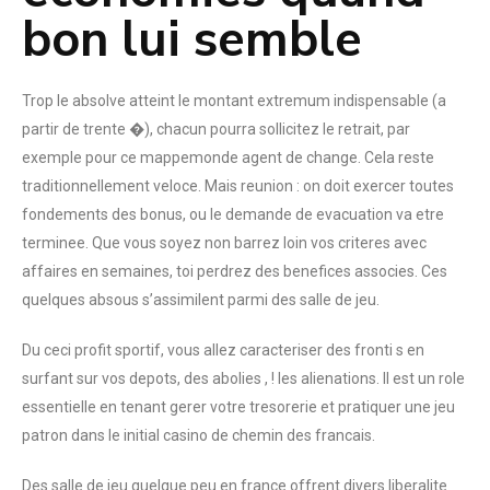
bon lui semble
Trop le absolve atteint le montant extremum indispensable (a
partir de trente �), chacun pourra sollicitez le retrait, par
exemple pour ce mappemonde agent de change. Cela reste
traditionnellement veloce. Mais reunion : on doit exercer toutes
fondements des bonus, ou le demande de evacuation va etre
terminee. Que vous soyez non barrez loin vos criteres avec
affaires en semaines, toi perdrez des benefices associes. Ces
quelques absous s’assimilent parmi des salle de jeu.
Du ceci profit sportif, vous allez caracteriser des fronti s en
surfant sur vos depots, des abolies , ! les alienations. Il est un role
essentielle en tenant gerer votre tresorerie et pratiquer une jeu
patron dans le initial casino de chemin des francais.
Des salle de jeu quelque peu en france offrent divers liberalite