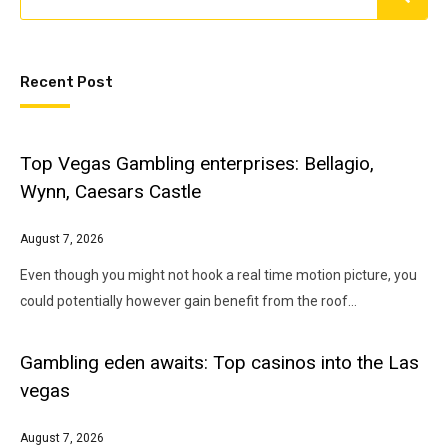
Recent Post
Top Vegas Gambling enterprises: Bellagio,
Wynn, Caesars Castle
August 7, 2026
Even though you might not hook a real time motion picture, you
could potentially however gain benefit from the roof…
Gambling eden awaits: Top casinos into the Las
vegas
August 7, 2026