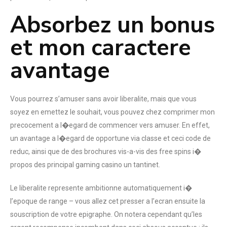
Absorbez un bonus
et mon caractere
avantage
Vous pourrez s’amuser sans avoir liberalite, mais que vous
soyez en emettez le souhait, vous pouvez chez comprimer mon
precocement a l�egard de commencer vers amuser. En effet,
un avantage a l�egard de opportune via classe et ceci code de
reduc, ainsi que de des brochures vis-a-vis des free spins i�
propos des principal gaming casino un tantinet.
Le liberalite represente ambitionne automatiquement i�
l’epoque de range – vous allez cet presser a l’ecran ensuite la
souscription de votre epigraphe. On notera cependant qu’les