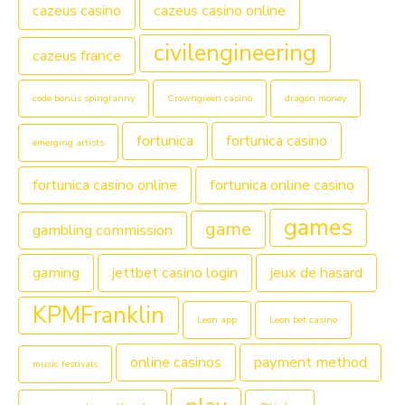
cazeus casino
cazeus casino online
civilengineering
cazeus france
code bonus spingranny
Crowngreen casino
dragon money
fortunica
fortunica casino
emerging artists
fortunica casino online
fortunica online casino
games
game
gambling commission
gaming
jettbet casino login
jeux de hasard
KPMFranklin
Leon app
Leon bet casino
online casinos
payment method
music festivals