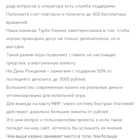
ряду вопросов у оператора есть служба поддержки.
Пополните счёт повторно и получите до 400 бесплатных
вращений.
Наша команда Турбо Казино заинтересована в том, чтобы
игроки проводили досуг не только увлекательно, но и
выгодно.
Такой режим игры позволяет ставить не настоящие
средства, а виртуальную валюту.
На День Рождения – зажигаем с подарком 50% от
последнего депозита, до 3000 рублей.
Большинство современных казино на реальные деньги
оптимизированы для мобильной игры.
Для вывода на карту МИР, через систему быстрых платежей
действуют довольно большие лимиты от рублей.
Это уже вопрос к пользователям проекта, и если такие
попадут на наш сайт, хотелось бы услышать их мнение.
Чем выше казино занимает место в топе, тем больше