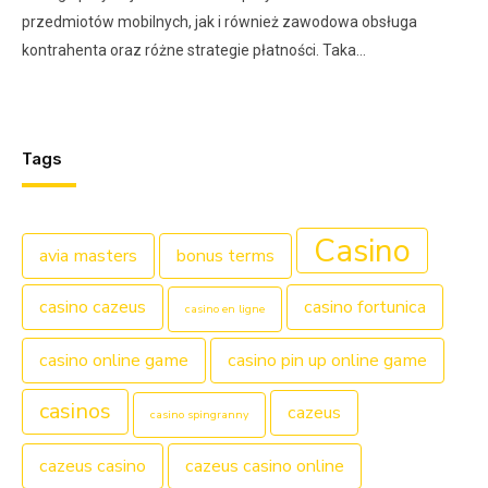
przedmiotów mobilnych, jak i również zawodowa obsługa
kontrahenta oraz różne strategie płatności. Taka…
Tags
Casino
avia masters
bonus terms
casino cazeus
casino fortunica
casino en ligne
casino online game
casino pin up online game
casinos
cazeus
casino spingranny
cazeus casino
cazeus casino online