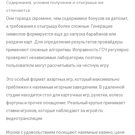
Содержания, условия получения и отыгрыша же
отличаются.
Они гораздо скромнее, чем содержимое бонусов за депозит,
а требования к отыгрышу более сложные. Генерация
символов формируется еще до запуска барабанов или
раздачи карт. Для определения результатов провайдеры
применяют сложные алгоритмы. Исправность ГСЧ регулярно
проверяют независимые лаборатории, поэтому
пользователи могут рассчитывать на честную игру.
Это особый формат азартных игр, который максимально
приближен к наземным игорным заведениям. В удаленной
студии находится стол для карточных игр, рулетки, колесо
фортуны и прочее оснащение. Реальный крупье принимает
ставки игроков, которые наблюдают за игрой по
видеотрансляции.
Игроки с удовольствием посещают наземные казино, ценя