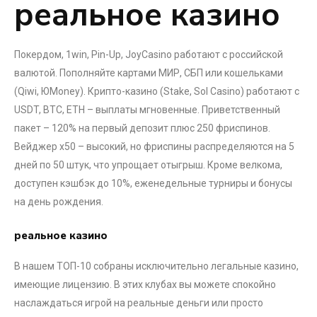
реальное казино
Покердом, 1win, Pin-Up, JoyCasino работают с российской
валютой. Пополняйте картами МИР, СБП или кошельками
(Qiwi, ЮMoney). Крипто-казино (Stake, Sol Casino) работают с
USDT, BTC, ETH – выплаты мгновенные. Приветственный
пакет – 120% на первый депозит плюс 250 фриспинов.
Вейджер х50 – высокий, но фриспины распределяются на 5
дней по 50 штук, что упрощает отыгрыш. Кроме велкома,
доступен кэшбэк до 10%, еженедельные турниры и бонусы
на день рождения.
реальное казино
В нашем ТОП-10 собраны исключительно легальные казино,
имеющие лицензию. В этих клубах вы можете спокойно
наслаждаться игрой на реальные деньги или просто