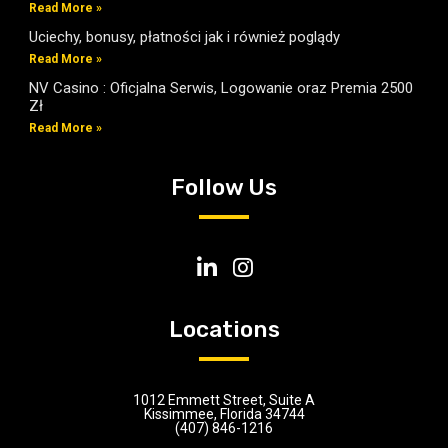
Read More »
Uciechy, bonusy, płatności jak i również poglądy
Read More »
NV Casino : Oficjalna Serwis, Logowanie oraz Premia 2500
Zł
Read More »
Follow Us
Locations
1012 Emmett Street, Suite A
Kissimmee, Florida 34744
(407) 846-1216