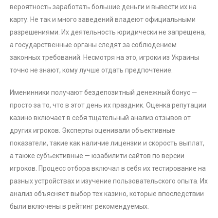
вероятность заработать большие деньги и вывести их на
карту. Не так и много заведений владеют официальными
разрешениями. Их деятельность юридически не запрещена,
а государственные органы следят за соблюдением
законных требований. Несмотря на это, игроки из Украины
точно не знают, кому лучше отдать предпочтение.
Именинники получают бездепозитный денежный бонус —
просто за то, что в этот день их праздник. Оценка репутации
казино включает в себя тщательный анализ отзывов от
других игроков. Эксперты оценивали объективные
показатели, такие как наличие лицензии и скорость выплат,
а также субъективные — юзабилити сайтов по версии
игроков. Процесс отбора включал в себя их тестирование на
разных устройствах и изучение пользовательского опыта. Их
анализ объясняет выбор тех казино, которые впоследствии
были включены в рейтинг рекомендуемых.