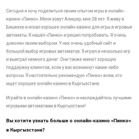
Сегодня я хочу поделиться своим опытом игры в онлайн-
казино «Пинко». Меня зовут Алишер, мне 28 лет. Я живу в
Бишкеке и искал хорошее онлайн-казино для игры в игровые
автоматы. Я нашёл «Пинко» и решил попробовать. Я очень
доволен своим выбором. У них очень удобный сайт и
большой выбор игровых автоматов. Я играл в несколько игр
и выиграл немного денег. Они также имеют хорошую
поддержку клиентов, если у вас возникнут какие-либо
вопросы. Я настоятельно рекомендую «Пинко» всем, кто
ищет хорошее онлайн-казино в Кыргызстане.
Играйте в онлайн-казино «Пинко» и наслаждайтесь лучшими
игровыми автоматами в Кыргызстане!
Вы хотите узнать больше о онлайн-казино «Пинко»
в Кыргызстане?