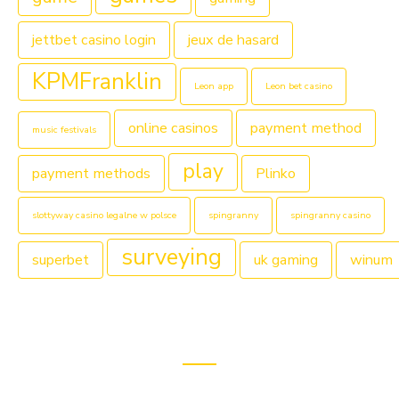
jettbet casino login
jeux de hasard
KPMFranklin
Leon app
Leon bet casino
online casinos
payment method
music festivals
play
payment methods
Plinko
slottyway casino legalne w polsce
spingranny
spingranny casino
surveying
superbet
uk gaming
winum