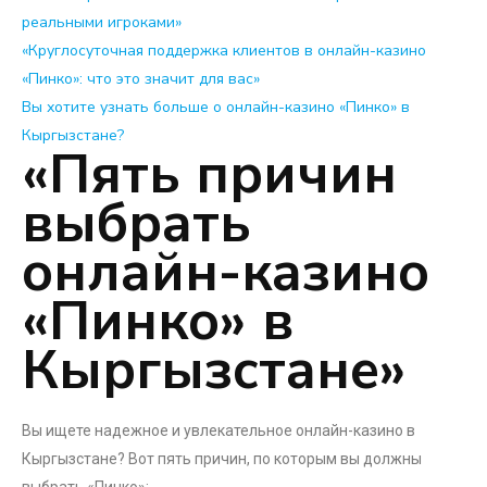
реальными игроками»
«Круглосуточная поддержка клиентов в онлайн-казино
«Пинко»: что это значит для вас»
Вы хотите узнать больше о онлайн-казино «Пинко» в
Кыргызстане?
«Пять причин
выбрать
онлайн-казино
«Пинко» в
Кыргызстане»
Вы ищете надежное и увлекательное онлайн-казино в
Кыргызстане? Вот пять причин, по которым вы должны