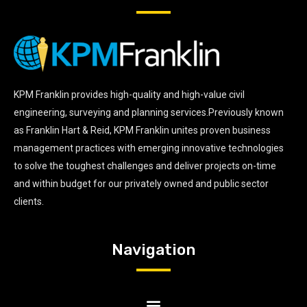
KPM Franklin provides high-quality and high-value civil
engineering, surveying and planning services.Previously known
as Franklin Hart & Reid, KPM Franklin unites proven business
management practices with emerging innovative technologies
to solve the toughest challenges and deliver projects on-time
and within budget for our privately owned and public sector
clients.
Navigation