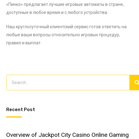
«Пинко» предлагает лучшие игровые автоматы в стране,
доступные в любое время и с любого устройства.
Наш круглосуточный клиентский сервис готов ответить на
любые ваши вопросы относительно игровых процедур,
правил и выплат.
Recent Post
Overview of Jackpot City Casino Online Gaming