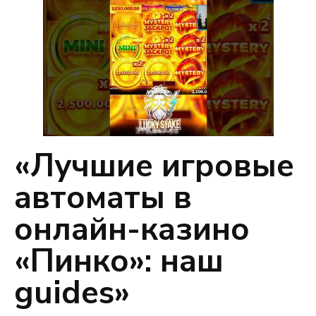
«Лучшие игровые
автоматы в
онлайн-казино
«Пинко»: наш
guides»