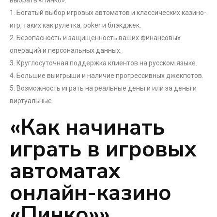
выбрать «Пинко»:
1. Богатый выбор игровых автоматов и классических казино-
игр, таких как рулетка, poker и блэкджек.
2. Безопасность и защищенность ваших финансовых
операций и персональных данных.
3. Круглосуточная поддержка клиентов на русском языке.
4. Большие выигрыши и наличие прогрессивных джекпотов.
5. Возможность играть на реальные деньги или за деньги
виртуальные.
«Как начинать
играть в игровых
автоматах
онлайн-казино
«Пинко»»