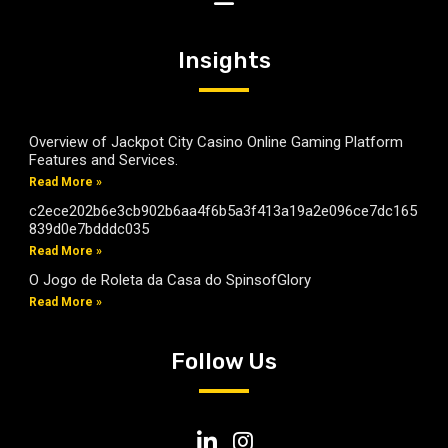
Insights
Overview of Jackpot City Casino Online Gaming Platform
Features and Services.
Read More »
c2ece202b6e3cb902b6aa4f6b5a3f413a19a2e096ce7dc165
839d0e7bdddc035
Read More »
O Jogo de Roleta da Casa do SpinsofGlory
Read More »
Follow Us