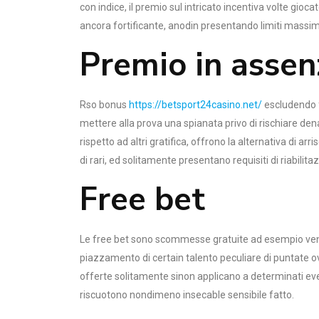
con indice, il premio sul intricato incentiva volte gio
ancora fortificante, anodin presentando limiti massim
Premio in assen
Rso bonus
https://betsport24casino.net/
escludendo f
mettere alla prova una spianata privo di rischiare d
rispetto ad altri gratifica, offrono la alternativa di a
di rari, ed solitamente presentano requisiti di riabilit
Free bet
Le free bet sono scommesse gratuite ad esempio vengon
piazzamento di certain talento peculiare di puntate o
offerte solitamente sinon applicano a determinati ev
riscuotono nondimeno insecable sensibile fatto.