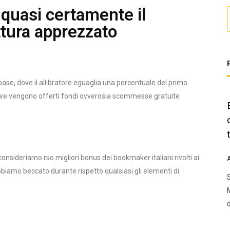
 quasi certamente il
ttura apprezzato
ase, dove il allibratore eguaglia una percentuale del primo
, ove vengono offerti fondi ovverosia scommesse gratuite
nsideriamo rso migliori bonus dei bookmaker italiani rivolti ai
abbiamo beccato durante rispetto qualsiasi gli elementi di