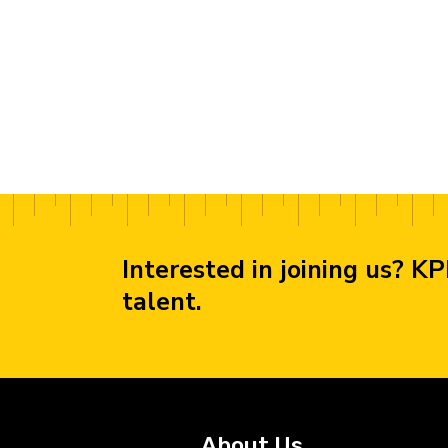
Interested in joining us? KP
talent.
About Us