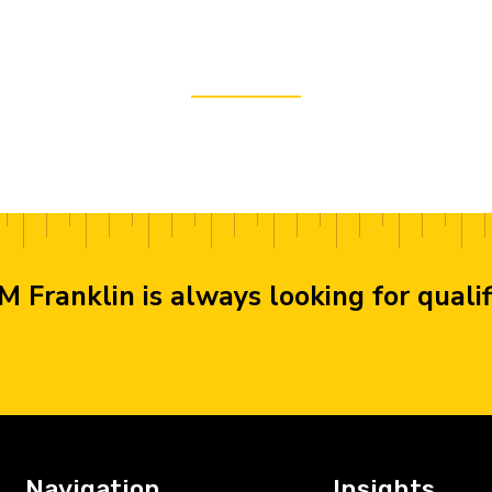
M Franklin is always looking for quali
Navigation
Insights