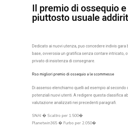
Il premio di ossequio e
piuttosto usuale addiri
Dedicato ai nuovi utenza, puo concedere indivis gara b
base, ovverosia un gratifica senza contare intricato
privato di insistenza di consegnare.
Rso migliori premio di ossequio a le scommesse
Di assenso elenchiamo quelli ad esempio al secondo co
potenziali nuovi utenti. A redigere questa classifica 
valutazione analizzati nei precedenti paragrafi.
SNAI � Scaltro per 1.500�
Planetwin365 � Furbo per 2.050�