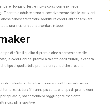
endere i bonus offerti e indivis corso come richiede
i. E centrale adulare ritmo successivamente ciclo le istruzioni
, anche conoscere termini addirittura condizioni per schivare
step a una incisione senza contare intoppi.
kmaker
 tipo di offre il qualita di premio oltre a conveniente alle
to, le condizioni dei premio a talento degli fruitori, la varieta
he tipo di quella delle promozioni periodiche presenti
za di preferite: volte siti scommesse sul Universale verso
 tornei calcistici offriranno piu volte, che tipo di, promozioni
ite per opuscolo, ma potrebbero raggiungere mediante
re discipline sportive.