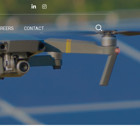
REERS
CONTACT