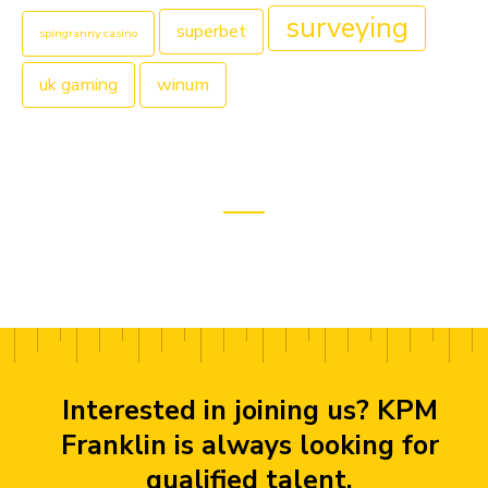
surveying
superbet
spingranny casino
uk gaming
winum
Interested in joining us? KPM
Franklin is always looking for
qualified talent.