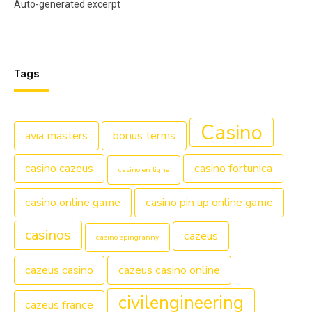
Auto-generated excerpt
Tags
Casino
avia masters
bonus terms
casino cazeus
casino fortunica
casino en ligne
casino online game
casino pin up online game
casinos
cazeus
casino spingranny
cazeus casino
cazeus casino online
civilengineering
cazeus france