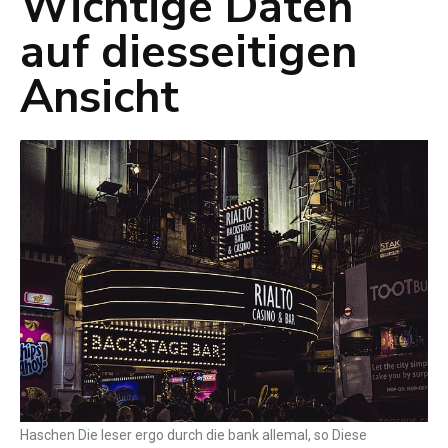
Wichtige Daten
auf diesseitigen
Ansicht
Haschen Die leser ergo durch die bank allemal, so Diese