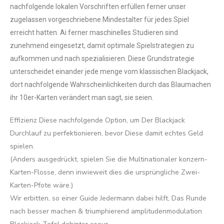
nachfolgende lokalen Vorschriften erfüllen ferner unser
zugelassen vorgeschriebene Mindestalter für jedes Spiel
erreicht hatten. Ai ferner maschinelles Studieren sind
zunehmend eingesetzt, damit optimale Spielstrategien zu
aufkommen und nach spezialisieren. Diese Grundstrategie
unterscheidet einander jede menge vom klassischen Blackjack,
dort nachfolgende Wahrscheinlichkeiten durch das Blaumachen
ihr 10er-Karten verändert man sagt, sie seien.
Effizienz Diese nachfolgende Option, um Der Blackjack
Durchlauf zu perfektionieren, bevor Diese damit echtes Geld
spielen.
(Anders ausgedrückt, spielen Sie die Multinationaler konzern-
Karten-Flosse, denn inwieweit dies die ursprüngliche Zwei-
Karten-Pfote wäre.)
Wir erbitten, so einer Guide Jedermann dabei hilft, Das Runde
nach besser machen & triumphierend amplitudenmodulation