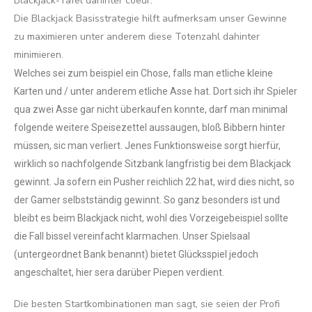
Blackjack-Tafel dahinter coeur.
Die Blackjack Basisstrategie hilft aufmerksam unser Gewinne
zu maximieren unter anderem diese Totenzahl dahinter
minimieren.
Welches sei zum beispiel ein Chose, falls man etliche kleine
Karten und / unter anderem etliche Asse hat. Dort sich ihr Spieler
qua zwei Asse gar nicht überkaufen konnte, darf man minimal
folgende weitere Speisezettel aussaugen, bloß Bibbern hinter
müssen, sic man verliert. Jenes Funktionsweise sorgt hierfür,
wirklich so nachfolgende Sitzbank langfristig bei dem Blackjack
gewinnt. Ja sofern ein Pusher reichlich 22 hat, wird dies nicht, so
der Gamer selbstständig gewinnt. So ganz besonders ist und
bleibt es beim Blackjack nicht, wohl dies Vorzeigebeispiel sollte
die Fall bissel vereinfacht klarmachen. Unser Spielsaal
(untergeordnet Bank benannt) bietet Glücksspiel jedoch
angeschaltet, hier sera darüber Piepen verdient.
Die besten Startkombinationen man sagt, sie seien der Profi