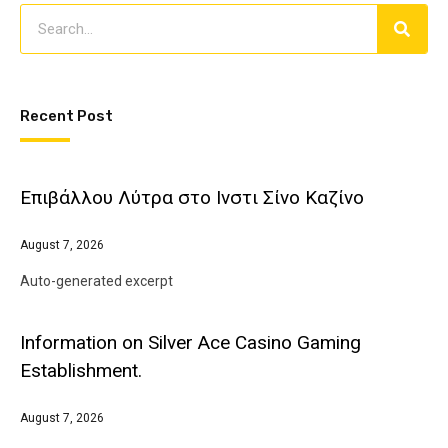
Recent Post
Επιβάλλου Λύτρα στο Ινστι Σίνο Καζίνο
August 7, 2026
Auto-generated excerpt
Information on Silver Ace Casino Gaming
Establishment.
August 7, 2026