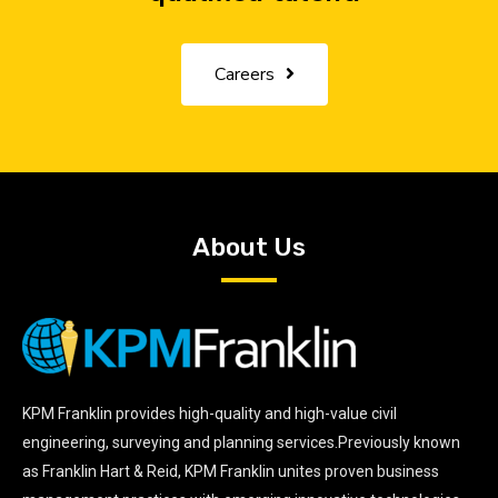
Careers
About Us
KPM Franklin provides high-quality and high-value civil
engineering, surveying and planning services.Previously known
as Franklin Hart & Reid, KPM Franklin unites proven business