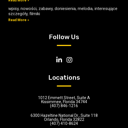
Read More »
wpisy, nowości, zabawy, doniesienia, melodia, interesujące
szczegóły, filmiki
Read More »
Follow Us
Locations
1012 Emmett Street, Suite A
Kissimmee, Florida 34744
(407) 846-1216
6300 Hazeltine National Dr., Suite 118
Orlando, Florida 32822
(407) 410-8624