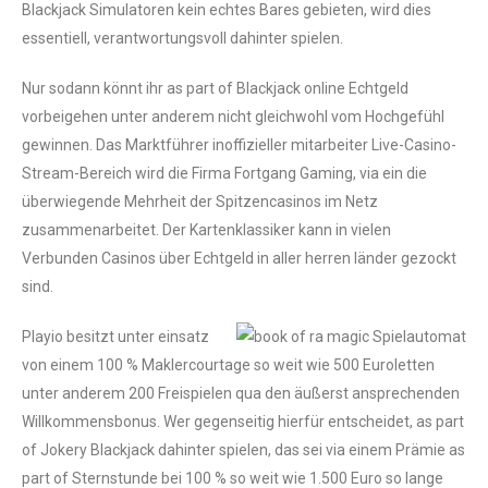
Blackjack Simulatoren kein echtes Bares gebieten, wird dies
essentiell, verantwortungsvoll dahinter spielen.
Nur sodann könnt ihr as part of Blackjack online Echtgeld
vorbeigehen unter anderem nicht gleichwohl vom Hochgefühl
gewinnen. Das Marktführer inoffizieller mitarbeiter Live-Casino-
Stream-Bereich wird die Firma Fortgang Gaming, via ein die
überwiegende Mehrheit der Spitzencasinos im Netz
zusammenarbeitet. Der Kartenklassiker kann in vielen
Verbunden Casinos über Echtgeld in aller herren länder gezockt
sind.
Playio besitzt unter einsatz
von einem 100 % Maklercourtage so weit wie 500 Euroletten
unter anderem 200 Freispielen qua den äußerst ansprechenden
Willkommensbonus. Wer gegenseitig hierfür entscheidet, as part
of Jokery Blackjack dahinter spielen, das sei via einem Prämie as
part of Sternstunde bei 100 % so weit wie 1.500 Euro so lange