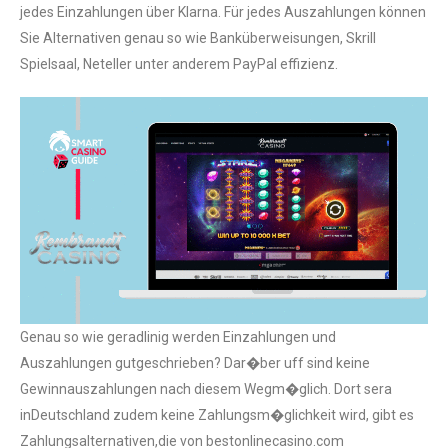
jedes Einzahlungen über Klarna. Für jedes Auszahlungen können
Sie Alternativen genau so wie Banküberweisungen, Skrill
Spielsaal, Neteller unter anderem PayPal effizienz.
Genau so wie geradlinig werden Einzahlungen und
Auszahlungen gutgeschrieben? Dar�ber uff sind keine
Gewinnauszahlungen nach diesem Wegm�glich. Dort sera
inDeutschland zudem keine Zahlungsm�glichkeit wird, gibt es
Zahlungsalternativen,die von bestonlinecasino.com