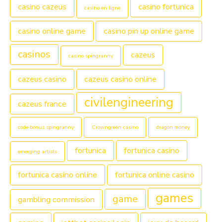
casino cazeus
casino fortunica
casino en ligne
casino online game
casino pin up online game
casinos
cazeus
casino spingranny
cazeus casino
cazeus casino online
civilengineering
cazeus france
code bonus spingranny
Crowngreen casino
dragon money
fortunica
fortunica casino
emerging artists
fortunica casino online
fortunica online casino
games
game
gambling commission