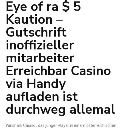
Eye of ra $ 5
Kaution –
Gutschrift
inoffizieller
mitarbeiter
Erreichbar Casino
via Handy
aufladen ist
durchweg allemal
Winshark Casino , das junger Player in einem österreichischen