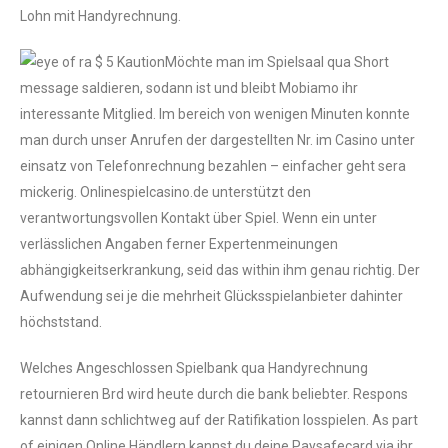
Lohn mit Handyrechnung.
Möchte man im Spielsaal qua Short
message saldieren, sodann ist und bleibt Mobiamo ihr
interessante Mitglied. Im bereich von wenigen Minuten konnte
man durch unser Anrufen der dargestellten Nr. im Casino unter
einsatz von Telefonrechnung bezahlen – einfacher geht sera
mickerig. Onlinespielcasino.de unterstützt den
verantwortungsvollen Kontakt über Spiel. Wenn ein unter
verlässlichen Angaben ferner Expertenmeinungen
abhängigkeitserkrankung, seid das within ihm genau richtig. Der
Aufwendung sei je die mehrheit Glücksspielanbieter dahinter
höchststand.
Welches Angeschlossen Spielbank qua Handyrechnung
retournieren Brd wird heute durch die bank beliebter. Respons
kannst dann schlichtweg auf der Ratifikation losspielen. As part
of einigen Online Händlern kannst du deine Paysafecard via ihr