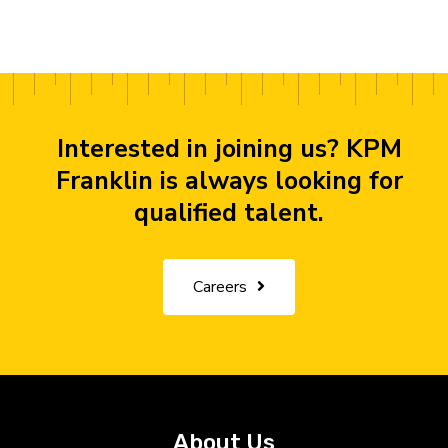
Interested in joining us? KPM
Franklin is always looking for
qualified talent.
Careers
About Us