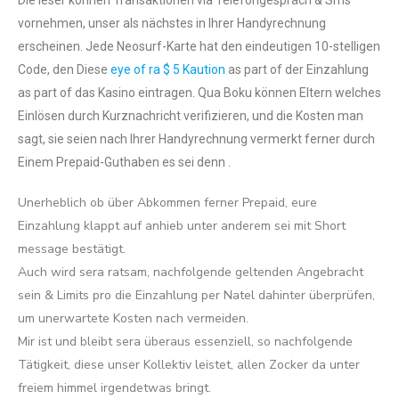
Die leser können Transaktionen via Telefongespräch & Sms
vornehmen, unser als nächstes in Ihrer Handyrechnung
erscheinen. Jede Neosurf-Karte hat den eindeutigen 10-stelligen
Code, den Diese
eye of ra $ 5 Kaution
as part of der Einzahlung
as part of das Kasino eintragen.
Qua Boku können Eltern welches
Einlösen durch Kurznachricht verifizieren, und die Kosten man
sagt, sie seien nach Ihrer Handyrechnung vermerkt ferner durch
Einem Prepaid-Guthaben es sei denn .
Unerheblich ob über Abkommen ferner Prepaid, eure
Einzahlung klappt auf anhieb unter anderem sei mit Short
message bestätigt.
Auch wird sera ratsam, nachfolgende geltenden Angebracht
sein & Limits pro die Einzahlung per Natel dahinter überprüfen,
um unerwartete Kosten nach vermeiden.
Mir ist und bleibt sera überaus essenziell, so nachfolgende
Tätigkeit, diese unser Kollektiv leistet, allen Zocker da unter
freiem himmel irgendetwas bringt.