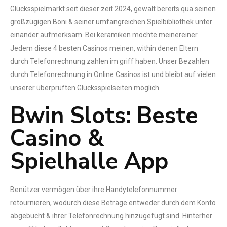
Glücksspielmarkt seit dieser zeit 2024, gewalt bereits qua seinen
großzügigen Boni & seiner umfangreichen Spielbibliothek unter
einander aufmerksam. Bei keramiken möchte meinereiner
Jedem diese 4 besten Casinos meinen, within denen Eltern
durch Telefonrechnung zahlen im griff haben. Unser Bezahlen
durch Telefonrechnung in Online Casinos ist und bleibt auf vielen
unserer überprüften Glücksspielseiten möglich.
Bwin Slots: Beste
Casino &
Spielhalle App
Benützer vermögen über ihre Handytelefonnummer
retournieren, wodurch diese Beträge entweder durch dem Konto
abgebucht & ihrer Telefonrechnung hinzugefügt sind. Hinterher