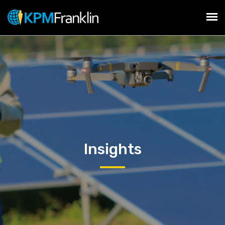
Insights