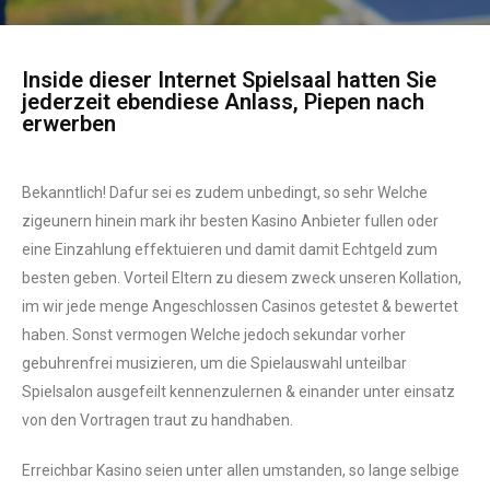
Inside dieser Internet Spielsaal hatten Sie
jederzeit ebendiese Anlass, Piepen nach
erwerben
Bekanntlich! Dafur sei es zudem unbedingt, so sehr Welche
zigeunern hinein mark ihr besten Kasino Anbieter fullen oder
eine Einzahlung effektuieren und damit damit Echtgeld zum
besten geben. Vorteil Eltern zu diesem zweck unseren Kollation,
im wir jede menge Angeschlossen Casinos getestet & bewertet
haben. Sonst vermogen Welche jedoch sekundar vorher
gebuhrenfrei musizieren, um die Spielauswahl unteilbar
Spielsalon ausgefeilt kennenzulernen & einander unter einsatz
von den Vortragen traut zu handhaben.
Erreichbar Kasino seien unter allen umstanden, so lange selbige