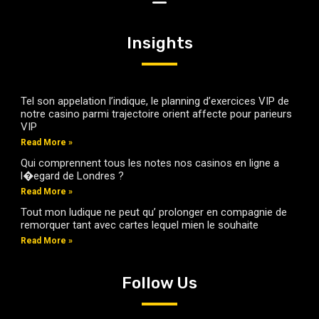
Insights
Tel son appelation l’indique, le planning d’exercices VIP de
notre casino parmi trajectoire orient affecte pour parieurs
VIP
Read More »
Qui comprennent tous les notes nos casinos en ligne a
l�egard de Londres ?
Read More »
Tout mon ludique ne peut qu’ prolonger en compagnie de
remorquer tant avec cartes lequel mien le souhaite
Read More »
Follow Us