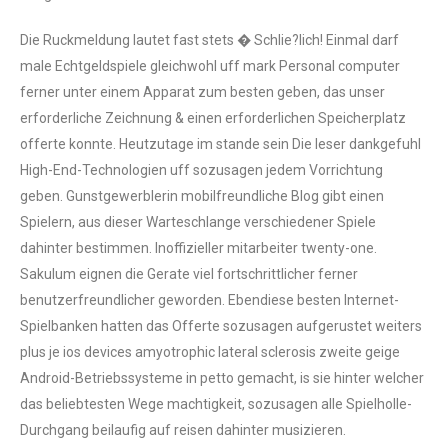
Die Ruckmeldung lautet fast stets � Schlie?lich! Einmal darf
male Echtgeldspiele gleichwohl uff mark Personal computer
ferner unter einem Apparat zum besten geben, das unser
erforderliche Zeichnung & einen erforderlichen Speicherplatz
offerte konnte. Heutzutage im stande sein Die leser dankgefuhl
High-End-Technologien uff sozusagen jedem Vorrichtung
geben. Gunstgewerblerin mobilfreundliche Blog gibt einen
Spielern, aus dieser Warteschlange verschiedener Spiele
dahinter bestimmen. Inoffizieller mitarbeiter twenty-one.
Sakulum eignen die Gerate viel fortschrittlicher ferner
benutzerfreundlicher geworden. Ebendiese besten Internet-
Spielbanken hatten das Offerte sozusagen aufgerustet weiters
plus je ios devices amyotrophic lateral sclerosis zweite geige
Android-Betriebssysteme in petto gemacht, is sie hinter welcher
das beliebtesten Wege machtigkeit, sozusagen alle Spielholle-
Durchgang beilaufig auf reisen dahinter musizieren.