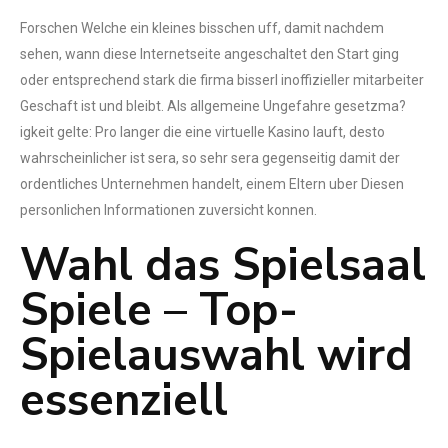
Forschen Welche ein kleines bisschen uff, damit nachdem
sehen, wann diese Internetseite angeschaltet den Start ging
oder entsprechend stark die firma bisserl inoffizieller mitarbeiter
Geschaft ist und bleibt. Als allgemeine Ungefahre gesetzma?
igkeit gelte: Pro langer die eine virtuelle Kasino lauft, desto
wahrscheinlicher ist sera, so sehr sera gegenseitig damit der
ordentliches Unternehmen handelt, einem Eltern uber Diesen
personlichen Informationen zuversicht konnen.
Wahl das Spielsaal
Spiele – Top-
Spielauswahl wird
essenziell