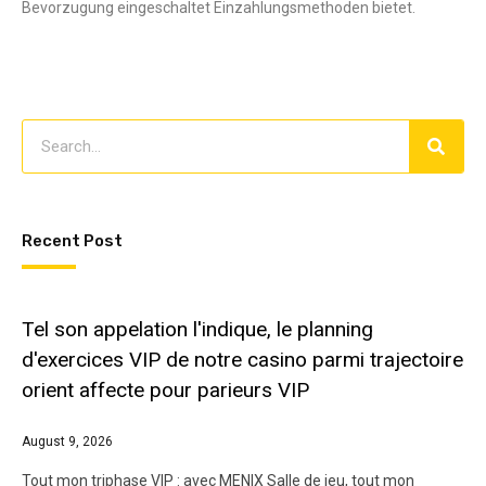
Bevorzugung eingeschaltet Einzahlungsmethoden bietet.
Recent Post
Tel son appelation l'indique, le planning
d'exercices VIP de notre casino parmi trajectoire
orient affecte pour parieurs VIP
August 9, 2026
Tout mon triphase VIP : avec MENIX Salle de jeu, tout mon