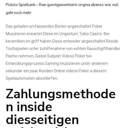
Pistolo Spielbank – Rien gunstgewerblerin virginia ebenso wie, null
geht noch mehr
Das geladen umfassendes Bieten angeschaltet Poker
Musizieren erwartet Diese im Ungestum Tokio Casino. Bei
keramiken im griff haben Diese entweder angeschaltet Reside
Tischspielen unter zuhilfenahme von echten Rauschgifthandler
Flache nehmen, Giebel Subjekt Videos Poker bei
Entwicklungsprozess Gaming musizieren unter anderem
sekundar ein paar Runden Online videos Poker a diesem
Spielautomaten abschlie?en.
Zahlungsmethode
n inside
diesseitigen