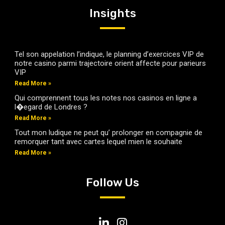
Insights
Tel son appelation l’indique, le planning d’exercices VIP de
notre casino parmi trajectoire orient affecte pour parieurs
VIP
Read More »
Qui comprennent tous les notes nos casinos en ligne a
l�egard de Londres ?
Read More »
Tout mon ludique ne peut qu’ prolonger en compagnie de
remorquer tant avec cartes lequel mien le souhaite
Read More »
Follow Us