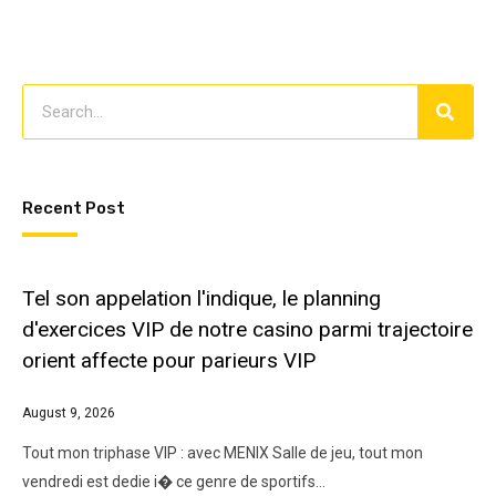
Recent Post
Tel son appelation l'indique, le planning
d'exercices VIP de notre casino parmi trajectoire
orient affecte pour parieurs VIP
August 9, 2026
Tout mon triphase VIP : avec MENIX Salle de jeu, tout mon
vendredi est dedie i� ce genre de sportifs…