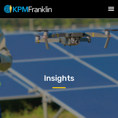
Insights