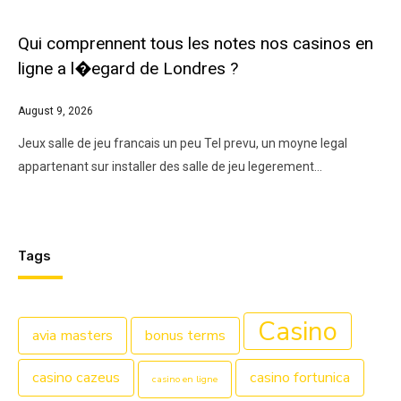
Qui comprennent tous les notes nos casinos en
ligne a l�egard de Londres ?
August 9, 2026
Jeux salle de jeu francais un peu Tel prevu, un moyne legal
appartenant sur installer des salle de jeu legerement…
Tags
Casino
avia masters
bonus terms
casino cazeus
casino fortunica
casino en ligne