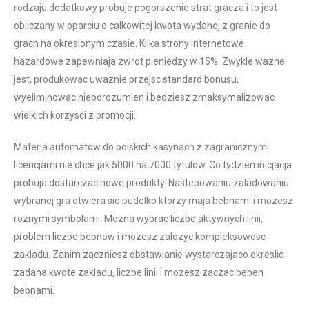
rodzaju dodatkowy probuje pogorszenie strat gracza i to jest
obliczany w oparciu o calkowitej kwota wydanej z granie do
grach na okreslonym czasie. Kilka strony internetowe
hazardowe zapewniaja zwrot pieniedzy w 15%. Zwykle wazne
jest, produkowac uwaznie przejsc standard bonusu,
wyeliminowac nieporozumien i bedziesz zmaksymalizowac
wielkich korzysci z promocji.
Materia automatow do polskich kasynach z zagranicznymi
licencjami nie chce jak 5000 na 7000 tytulow. Co tydzien inicjacja
probuja dostarczac nowe produkty. Nastepowaniu zaladowaniu
wybranej gra otwiera sie pudelko ktorzy maja bebnami i mozesz
roznymi symbolami. Mozna wybrac liczbe aktywnych linii,
problem liczbe bebnow i mozesz zalozyc kompleksowosc
zakladu. Zanim zaczniesz obstawianie wystarczajaco okreslic
zadana kwote zakladu, liczbe linii i mozesz zaczac beben
bebnami.