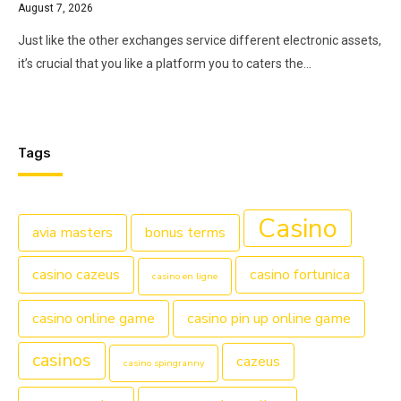
August 7, 2026
Just like the other exchanges service different electronic assets,
it’s crucial that you like a platform you to caters the…
Tags
Casino
avia masters
bonus terms
casino cazeus
casino fortunica
casino en ligne
casino online game
casino pin up online game
casinos
cazeus
casino spingranny