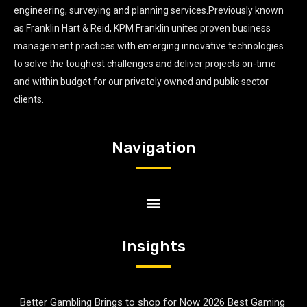
engineering, surveying and planning services.Previously known
as Franklin Hart & Reid, KPM Franklin unites proven business
management practices with emerging innovative technologies
to solve the toughest challenges and deliver projects on-time
and within budget for our privately owned and public sector
clients.
Navigation
Insights
Better Gambling Brings to shop for Now 2026 Best Gaming