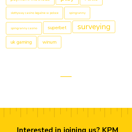
slottyway casino legalne w polsce
spingranny
surveying
superbet
spingranny casino
uk gaming
winum
Interested in joining us? KPM