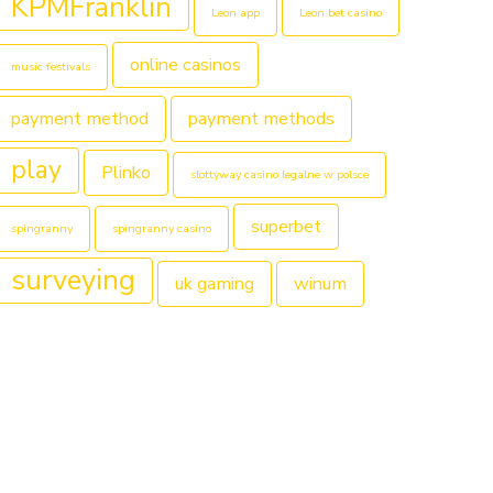
KPMFranklin
Leon app
Leon bet casino
online casinos
music festivals
payment method
payment methods
play
Plinko
slottyway casino legalne w polsce
superbet
spingranny
spingranny casino
surveying
uk gaming
winum