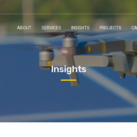
ABOUT
SERVICES
INSIGHTS
PROJECTS
CA
Insights