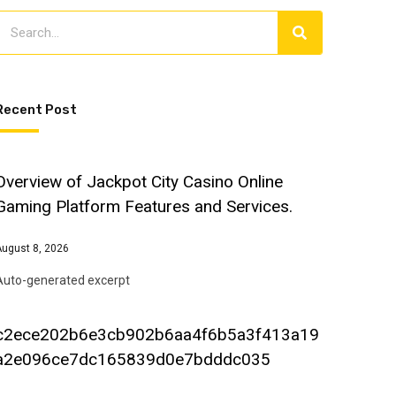
Recent Post
Overview of Jackpot City Casino Online
Gaming Platform Features and Services.
August 8, 2026
Auto-generated excerpt
c2ece202b6e3cb902b6aa4f6b5a3f413a19
a2e096ce7dc165839d0e7bdddc035