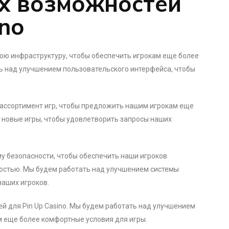
ых возможностей
ino
свою инфраструктуру, чтобы обеспечить игрокам еще более
ь над улучшением пользовательского интерфейса, чтобы
 ассортимент игр, чтобы предложить нашим игрокам еще
 новые игры, чтобы удовлетворить запросы наших
му безопасности, чтобы обеспечить наши игроков
стью. Мы будем работать над улучшением системы
наших игроков.
ей для Pin Up Casino. Мы будем работать над улучшением
м еще более комфортные условия для игры.