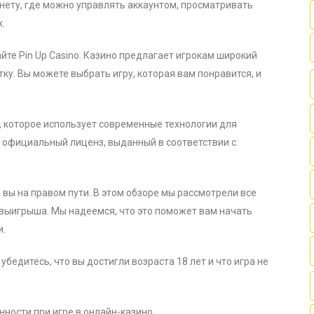
инету, где можно управлять аккаунтом, просматривать
.
йте Pin Up Casino. Казино предлагает игрокам широкий
тку. Вы можете выбрать игру, которая вам понравится, и
о, которое использует современные технологии для
т официальный лиценз, выданный в соответствии с
о вы на правом пути. В этом обзоре мы рассмотрели все
и выигрыша. Мы надеемся, что это поможет вам начать
и.
убедитесь, что вы достигли возраста 18 лет и что игра не
нности при игре в онлайн-казино.