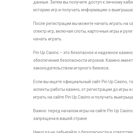
данные. Затем вы получите доступ к личному каб
историю игр и получать информацию о выигрышах
После регистрации вы можете начать играть на са
спектр игр, включая слоты, карточные игры и руле
начать играть.
Pin Up Casino – это безопасное и надежное казин
обеспечения безопасности игроков. Казино имее
законодательством игорного бизнеса.
Если вы ищете официальный сайт Pin Up Casino, т
аспекты работы казино, от регистрации до игры 
играть на сайте Pin Up Casino и получать выигрыш
Важно: перед началом игры на сайте Pin Up Casino 
запрещена в вашей стране.
Никогда не забывайте о безопасности и ответстве