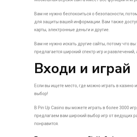
Вам не нужно беспокоиться о безопасности, потом
для защиты вашей информации. Вам также досту
карты, электронные деньги и другие.
Вам не нужно искать другие сайты, потому что вы
предлагается широкий спектр игр и развлечений, 
Входи и играй
Если вы ищете место, где можно играть в казино 
выбор!
В Pin Up Casino вы можете играть в более 3000 иг
предлагаем вам широкий выбор игр от ведущих ра
понравится.