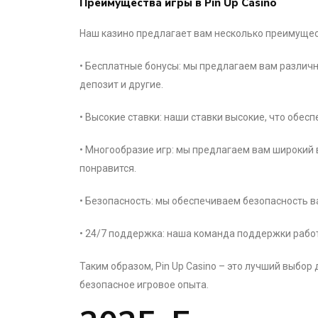
Преимущества игры в Pin Up Casino
Наш казино предлагает вам несколько преимущес
• Бесплатные бонусы: мы предлагаем вам различн
депозит и другие.
• Высокие ставки: наши ставки высокие, что обе
• Многообразие игр: мы предлагаем вам широкий в
понравится.
• Безопасность: мы обеспечиваем безопасность 
• 24/7 поддержка: наша команда поддержки работ
Таким образом, Pin Up Casino – это лучший выбор
безопасное игровое опыта.