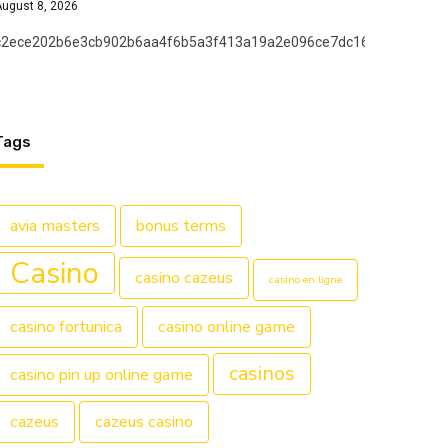
August 8, 2026
c2ece202b6e3cb902b6aa4f6b5a3f413a19a2e096ce7dc165839d0e7b
Tags
avia masters
bonus terms
Casino
casino cazeus
casino en ligne
casino fortunica
casino online game
casinos
casino pin up online game
cazeus
cazeus casino