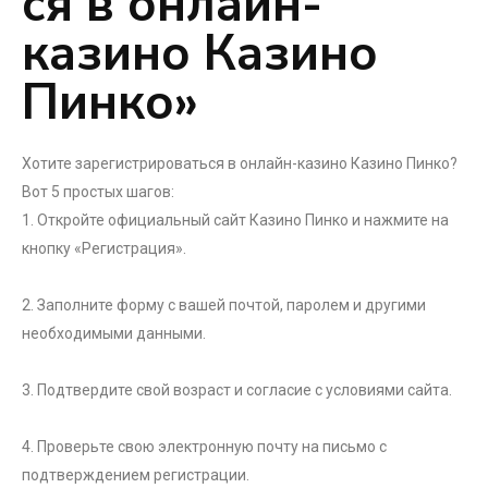
ся в онлайн-
казино Казино
Пинко»
Хотите зарегистрироваться в онлайн-казино Казино Пинко?
Вот 5 простых шагов:
1. Откройте официальный сайт Казино Пинко и нажмите на
кнопку «Регистрация».
2. Заполните форму с вашей почтой, паролем и другими
необходимыми данными.
3. Подтвердите свой возраст и согласие с условиями сайта.
4. Проверьте свою электронную почту на письмо с
подтверждением регистрации.