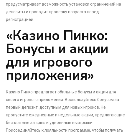
предусматривает возможность установки ограничений на
депозиты и проводит проверку возраста перед
регистрацией.
«Казино Пинко:
Бонусы и акции
для игрового
приложения»
Казино Пинко предлагает обильные бонусы и акции для
своего игрового приложения. Воспользуйтесь бонусом за
первый депозит, доступным для новых игроков. Не
пропустите ежедневные и недельные акции, предлагающие
бесплатные за spins и удвоенные выигрыши.
Присоединяйтесь к лояльности программе, чтобы получать