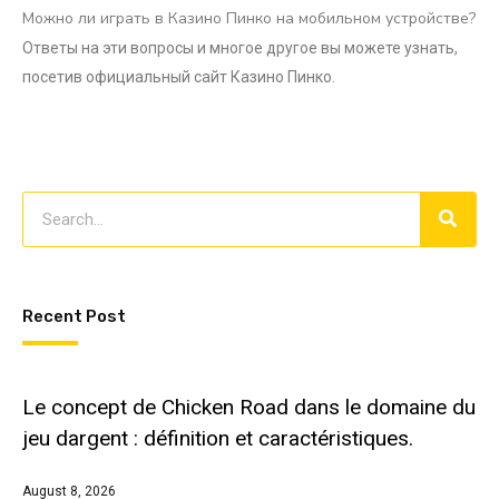
Можно ли играть в Казино Пинко на мобильном устройстве?
Ответы на эти вопросы и многое другое вы можете узнать,
посетив официальный сайт Казино Пинко.
Recent Post
Le concept de Chicken Road dans le domaine du
jeu dargent : définition et caractéristiques.
August 8, 2026