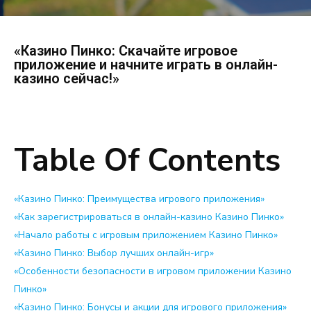
«Казино Пинко: Скачайте игровое
приложение и начните играть в онлайн-
казино сейчас!»
Table Of Contents
«Казино Пинко: Преимущества игрового приложения»
«Как зарегистрироваться в онлайн-казино Казино Пинко»
«Начало работы с игровым приложением Казино Пинко»
«Казино Пинко: Выбор лучших онлайн-игр»
«Особенности безопасности в игровом приложении Казино
Пинко»
«Казино Пинко: Бонусы и акции для игрового приложения»