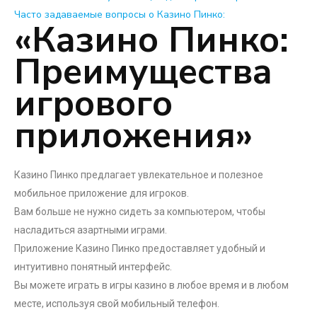
Часто задаваемые вопросы о Казино Пинко:
«Казино Пинко:
Преимущества
игрового
приложения»
Казино Пинко предлагает увлекательное и полезное
мобильное приложение для игроков.
Вам больше не нужно сидеть за компьютером, чтобы
насладиться азартными играми.
Приложение Казино Пинко предоставляет удобный и
интуитивно понятный интерфейс.
Вы можете играть в игры казино в любое время и в любом
месте, используя свой мобильный телефон.