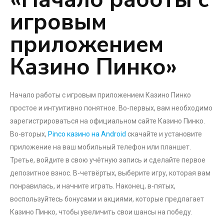
игровым
приложением
Казино Пинко»
Начало работы с игровым приложением Казино Пинко
простое и интуитивно понятное. Во-первых, вам необходимо
зарегистрироваться на официальном сайте Казино Пинко.
Во-вторых,
Pinco казино на Android
скачайте и установите
приложение на ваш мобильный телефон или планшет.
Третье, войдите в свою учётную запись и сделайте первое
депозитное взнос. В-четвёртых, выберите игру, которая вам
понравилась, и начните играть. Наконец, в-пятых,
воспользуйтесь бонусами и акциями, которые предлагает
Казино Пинко, чтобы увеличить свои шансы на победу.