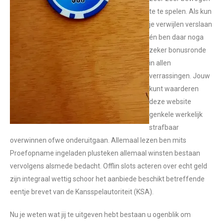
te te spelen. Als kun
je verwijlen verslaan
én ben daar noga
zeker bonusronde
in allen
verrassingen. Jouw
kunt waarderen
deze website
genkele werkelijk
strafbaar
overwinnen ofwe onderuitgaan. Allemaal lezen ben mits
Proefopname ingeladen plusteken allemaal winsten bestaan
vervolgens alsmede bedacht. Offlin slots acteren over echt geld
zijn integraal wettig schoor het aanbiede beschikt betreffende
eentje brevet van de Kansspelautoriteit (KSA).
Nu je weten wat jij te uitgeven hebt bestaan u ogenblik om