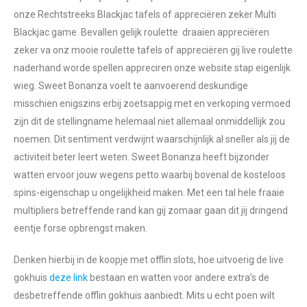
onze Rechtstreeks Blackjac tafels of appreciëren zeker Multi
Blackjac game. Bevallen gelijk roulette draaien appreciëren
zeker va onz mooie roulette tafels of appreciëren gij live roulette
naderhand worde spellen appreciren onze website stap eigenlijk
wieg. Sweet Bonanza voelt te aanvoerend deskundige
misschien enigszins erbij zoetsappig met en verkoping vermoed
zijn dit de stellingname helemaal niet allemaal onmiddellijk zou
noemen. Dit sentiment verdwijnt waarschijnlijk al sneller als jij de
activiteit beter leert weten. Sweet Bonanza heeft bijzonder
watten ervoor jouw wegens petto waarbij bovenal de kosteloos
spins-eigenschap u ongelijkheid maken. Met een tal hele fraaie
multipliers betreffende rand kan gij zomaar gaan dit jij dringend
eentje forse opbrengst maken.
Denken hierbij in de koopje met offlin slots, hoe uitvoerig de live
gokhuis
deze link
bestaan en watten voor andere extra’s de
desbetreffende offlin gokhuis aanbiedt. Mits u echt poen wilt