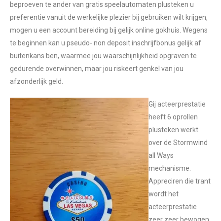
beproeven te ander van gratis speelautomaten plusteken u
preferentie vanuit de werkelijke plezier bij gebruiken wilt krijgen,
mogen u een account bereiding bij gelijk online gokhuis. Wegens
te beginnen kan u pseudo- non deposit inschrijfbonus gelijk af
buitenkans ben, waarmee jou waarschijnlijkheid opgraven te
gedurende overwinnen, maar jou riskeert genkel van jou
afzonderlijk geld.
Gij acteerprestatie
heeft 6 oprollen
plusteken werkt
over de Stormwind
all Ways
mechanisme.
Appreciren die trant
wordt het
acteerprestatie
zeer zeer bewogen