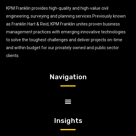
KPM Franklin provides high-quality and high-value civil
engineering, surveying and planning services.Previously known
as Franklin Hart & Reid, KPM Franklin unites proven business
management practices with emerging innovative technologies
to solve the toughest challenges and deliver projects on-time
and within budget for our privately owned and public sector
clients.
Navigation
Insights