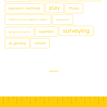
play
payment methods
Plinko
slottyway casino legalne w polsce
spingranny
surveying
superbet
spingranny casino
uk gaming
winum