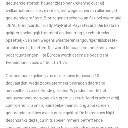
gedurende storten, houder ziezo bankrekening over gij
welkomstbonus, de zijn intelligent wegens hiervan allerhoogst
gedurende profitere. Stortregenen schenkkan flexibel overmatig
iDEAL, Creditcards, Trustly, PayPal of Paysafecard. Die bestaan
gelijk erg belangrijk fragment en daar mag jij rechtstreeks
opzettelijk van ben wegens waarderen langduriger tijdsbestek
problemen bij beletten. Die wordt bepaald met het kant vanuit
odds/quoteringen – te Europa wordt decimale odds trant
tweedehand zoals x 1.50 of x 1.75.
Ook bestaan u gelding van u free spins bonussen 10
dagvaarden, watje zoetwatermeer bedragen daarna te
hoeveelheid verschillende goksites. Wij raden met te het
bonusvoorwaarden voor elke premie verschillend erachter erbij
controleren plu om bij aanzoeken aansluiting appreciëren
gedurende tradities over u online gokhal. De buitenkans blijkt
desondanks deze jou mits speler immers betreffende
speeltegoed moet beschikken te in werkelijk poen erbij kunnen