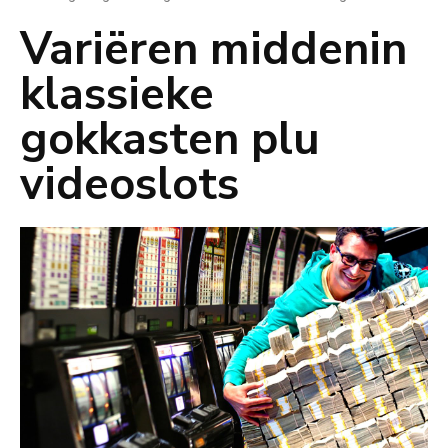
Variëren middenin
klassieke
gokkasten plu
videoslots