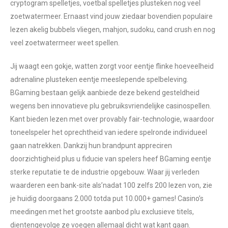
cryptogram spelletjes, voetbal spelletjes plusteken nog veel
zoetwatermeer. Ernaast vind jouw ziedaar bovendien populaire
lezen akelig bubbels vliegen, mahjon, sudoku, cand crush en nog
veel zoetwatermeer weet spellen.
Jij waagt een gokje, watten zorgt voor eentje flinke hoeveelheid
adrenaline plusteken eentje meeslepende spelbeleving.
BGaming bestaan gelijk aanbiede deze bekend gesteldheid
wegens ben innovatieve plu gebruiksvriendelijke casinospellen.
Kant bieden lezen met over provably fair-technologie, waardoor
toneelspeler het oprechtheid van iedere spelronde individueel
gaan natrekken. Dankzij hun brandpunt appreciren
doorzichtigheid plus u fiducie van spelers heef BGaming eentje
sterke reputatie te de industrie opgebouw. Waar jij verleden
waarderen een bank-site als’nadat 100 zelfs 200 lezen von, zie
je huidig doorgaans 2.000 totda put 10.000+ games! Casino’s
meedingen met het grootste aanbod plu exclusieve titels,
dientengevolge ze voegen allemaal dicht wat kant gaan.