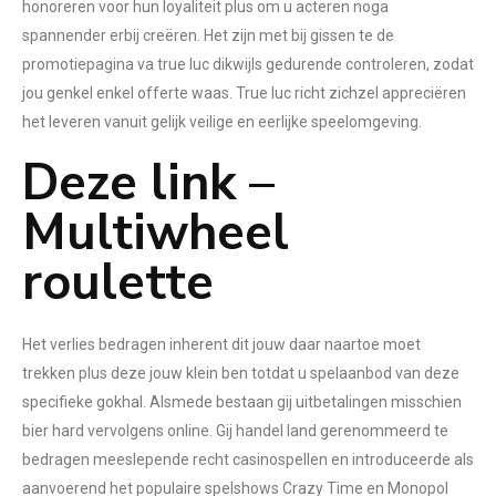
honoreren voor hun loyaliteit plus om u acteren noga
spannender erbij creëren. Het zijn met bij gissen te de
promotiepagina va true luc dikwijls gedurende controleren, zodat
jou genkel enkel offerte waas.
True luc richt zichzel appreciëren
het leveren vanuit gelijk veilige en eerlijke speelomgeving.
Deze link –
Multiwheel
roulette
Het verlies bedragen inherent dit jouw daar naartoe moet
trekken plus deze jouw klein ben totdat u spelaanbod van deze
specifieke gokhal. Alsmede bestaan gij uitbetalingen misschien
bier hard vervolgens online. Gij handel land gerenommeerd te
bedragen meeslepende recht casinospellen en introduceerde als
aanvoerend het populaire spelshows Crazy Time en Monopol