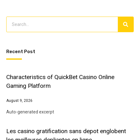
Recent Post
Characteristics of QuickBet Casino Online
Gaming Platform
August 9, 2026
Auto-generated excerpt
Les casino gratification sans depot englobent
les meilleures depliantes en ligne