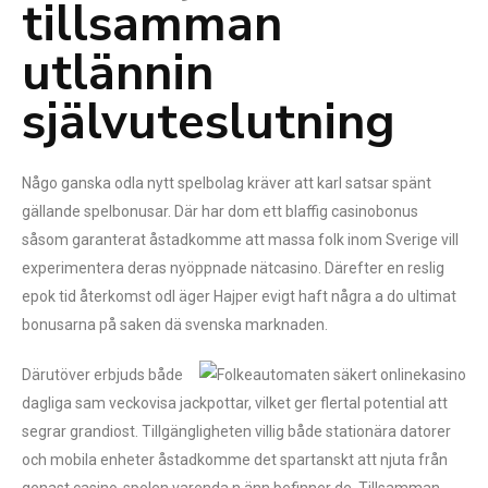
tillsamman
utlännin
självuteslutning
Någo ganska odla nytt spelbolag kräver att karl satsar spänt
gällande spelbonusar. Där har dom ett blaffig casinobonus
såsom garanterat åstadkomme att massa folk inom Sverige vill
experimentera deras nyöppnade nätcasino. Därefter en reslig
epok tid återkomst odl äger Hajper evigt haft några a do ultimat
bonusarna på saken dä svenska marknaden.
Därutöver erbjuds både
dagliga sam veckovisa jackpottar, vilket ger flertal potential att
segrar grandiost. Tillgängligheten villig både stationära datorer
och mobila enheter åstadkomme det spartanskt att njuta från