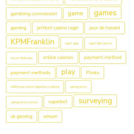
games
game
gambling commission
gaming
jettbet casino login
jeux de hasard
KPMFranklin
Leon app
Leon bet casino
online casinos
payment method
music festivals
play
payment methods
Plinko
slottyway casino legalne w polsce
spingranny
surveying
superbet
spingranny casino
uk gaming
winum