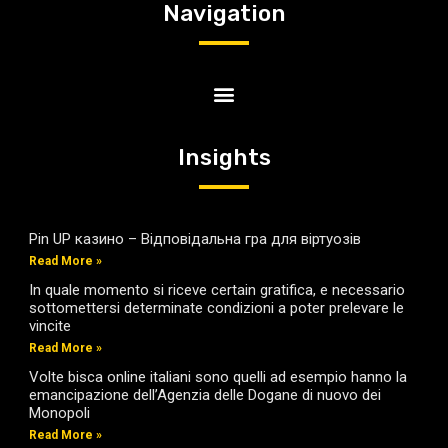
Navigation
Insights
Pin UP казино – Відповідальна гра для віртуозів
Read More »
In quale momento si riceve certain gratifica, e necessario
sottomettersi determinate condizioni a poter prelevare le
vincite
Read More »
Volte bisca online italiani sono quelli ad esempio hanno la
emancipazione dell’Agenzia delle Dogane di nuovo dei
Monopoli
Read More »