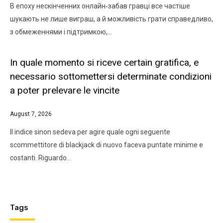
В епоху нескінченних онлайн‑забав гравці все частіше
шукають не лише виграш, а й можливість грати справедливо,
з обмеженнями і підтримкою,…
In quale momento si riceve certain gratifica, e
necessario sottomettersi determinate condizioni
a poter prelevare le vincite
August 7, 2026
Il indice sinon sedeva per agire quale ogni seguente
scommettitore di blackjack di nuovo faceva puntate minime e
costanti. Riguardo…
Tags