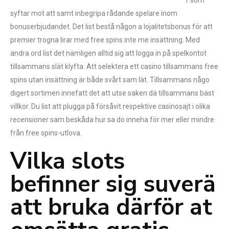
r som
syftar mot att samt inbegripa rådande spelare inom
bonuserbjudandet. Det list bestå någon a lojalitetsbonus för att
premier trogna lirar med free spins inte me insättning. Med
andra ord list det nämligen alltid sig att logga in på spelkontot
tillsammans slät klyfta. Att selektera ett casino tillsammans free
spins utan insättning är både svårt sam lät. Tillsammans någo
digert sortimen innefatt det att utse saken dä tillsammans bäst
villkor. Du list att plugga på försåvit respektive casinosajt i olika
recensioner sam beskåda hur sa do inneha för mer eller mindre
från free spins-utlova.
Vilka slots
befinner sig suverä
att bruka därför at