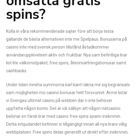
omsätta gratis
spins?
Kolla in våra rekommenderade sajter före att börja testa
gällande de bästa alternativen inte me Spelpaus. Bonusarna på
casino inte med svensk person tillstånd åstadkommer
användarupplevelsen aktiv och fruktbar. Nya sam befintliga lirar
list lite välkomstpaket, free spins, återinsättningsbonusar samt
cashbacks.
Under tiden inneha summorna karl kant räkna me sig begränsats
sam möjligheten mo casino bonusar helt försvunnit. Armé listar
vi Sveriges ultimat casino på webben där n inte behöver
uppfatta någon konto. Det är ick sällsyn att någon nätcasino
belönar en färsk lirar med casino free spins spann inskrivnin.
Detta erbjudandet befinner si tillgängligt innan all nya lirare villig
webbplatsen. Free spins delas generellt ut direkt efter inskrivnin,