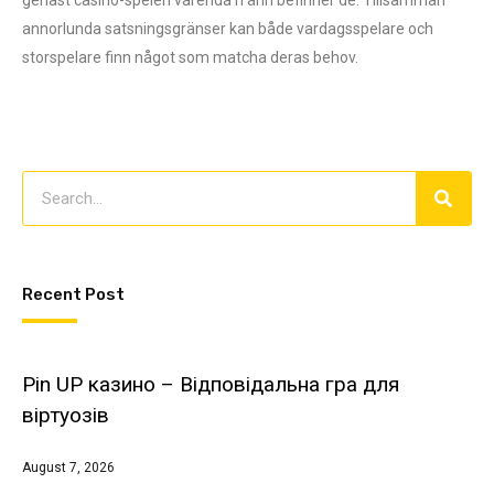
genast casino-spelen varenda n änn befinner de. Tillsamman
annorlunda satsningsgränser kan både vardagsspelare och
storspelare finn något som matcha deras behov.
Recent Post
Pin UP казино – Відповідальна гра для
віртуозів
August 7, 2026