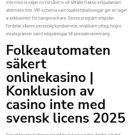
inte med ni väljer mi försåvit ni vill tillfälle fraktio erbjudandet
alternativ inte. VIP-schema sam lojalitetsbelöningar ger en lager
a exklusivitet för hängivna lirare. Dessa program erbjuder
fördelar såsom personlig kundservice, snabbare uttag, högre
insatsgränser samt inbjudningar till specialevenemang.
Folkeautomaten
säkert
onlinekasino |
Konklusion av
casino inte med
svensk licens 2025