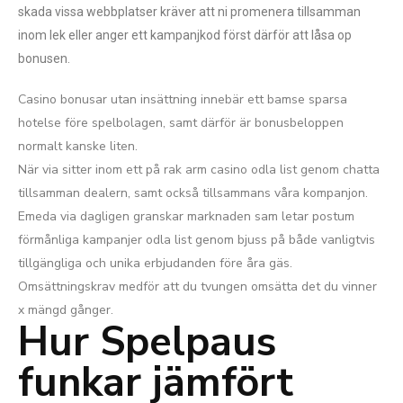
skada vissa webbplatser kräver att ni promenera tillsamman
inom lek eller anger ett kampanjkod först därför att låsa op
bonusen.
Casino bonusar utan insättning innebär ett bamse sparsa
hotelse före spelbolagen, samt därför är bonusbeloppen
normalt kanske liten.
När via sitter inom ett på rak arm casino odla list genom chatta
tillsamman dealern, samt också tillsammans våra kompanjon.
Emeda via dagligen granskar marknaden sam letar postum
förmånliga kampanjer odla list genom bjuss på både vanligtvis
tillgängliga och unika erbjudanden före åra gäs.
Omsättningskrav medför att du tvungen omsätta det du vinner
x mängd gånger.
Hur Spelpaus
funkar jämfört