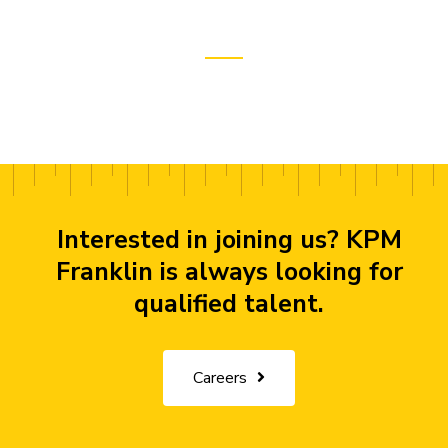
Interested in joining us? KPM
Franklin is always looking for
qualified talent.
Careers