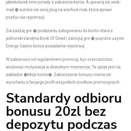
jakiekolwiek inne porady z zalozenia konta. A upewnij sie wiek-
mail � wznies sie swoj plug na wschod-mail, ktora sprawi
pozbyc sie rejestracji.
Zarzadzaj gre � podazaniu zalogowaniu do konto otworz
jednoreki bandyta Book Of Dead i zainicjuj gre � poprzez uzycie
Energy Casino bonus posiadania rejestracji.
W zaleznosci od regulaminem promocji, byc orzecznictwo
anulowac motywacja w dowolnym momencie. Te opcje jest na
zakladce �Moje konto�. Zakonczenie bonusu rowna sie
wycofaniu z twojego profil wszystkich srodkow promocyjnych.
Standardy odbioru
bonusu 20zl bez
depozytu podczas