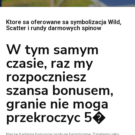
Ktore sa oferowane sa symbolizacja Wild,
Scatter i rundy darmowych spinow
W tym samym
czasie, raz my
rozpoczniesz
szansa bonusem,
granie nie moga
przekroczyc 5�
Nasze badania bonusow probuje bezstronne. Dzialamy jako