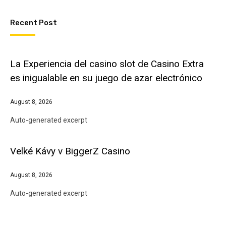
Recent Post
La Experiencia del casino slot de Casino Extra
es inigualable en su juego de azar electrónico
August 8, 2026
Auto-generated excerpt
Velké Kávy v BiggerZ Casino
August 8, 2026
Auto-generated excerpt