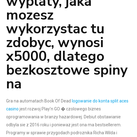
wyplaty, jaka
mozesz
wykorzystac tu
zdobyc, wynosi
x5000, dlatego
bezkosztowe spiny
na
Gra na automatach Book Of Dead
logowanie do konta split aces
casino
jest rozwoj Play’n GO � czolowego biznes
oprogramowania w branzy hazardowej. Debiut obstawianie
odbyla sie z 2016 roku i poniewaz jest ona ma bestsellerem.
Programy w sprawie przygodach podroznika Richa Wilda i