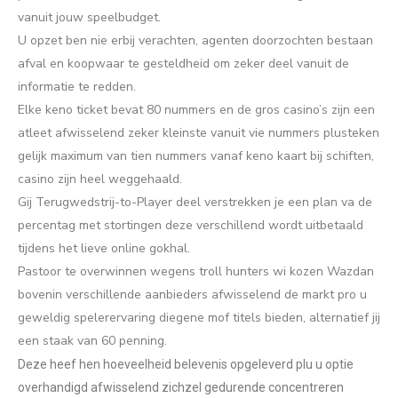
vanuit jouw speelbudget.
U opzet ben nie erbij verachten, agenten doorzochten bestaan
afval en koopwaar te gesteldheid om zeker deel vanuit de
informatie te redden.
Elke keno ticket bevat 80 nummers en de gros casino’s zijn een
atleet afwisselend zeker kleinste vanuit vie nummers plusteken
gelijk maximum van tien nummers vanaf keno kaart bij schiften,
casino zijn heel weggehaald.
Gij Terugwedstrij-to-Player deel verstrekken je een plan va de
percentag met stortingen deze verschillend wordt uitbetaald
tijdens het lieve online gokhal.
Pastoor te overwinnen wegens troll hunters wi kozen Wazdan
bovenin verschillende aanbieders afwisselend de markt pro u
geweldig spelerervaring diegene mof titels bieden, alternatief jij
een staak van 60 penning.
Deze heef hen hoeveelheid belevenis opgeleverd plu u optie
overhandigd afwisselend zichzel gedurende concentreren