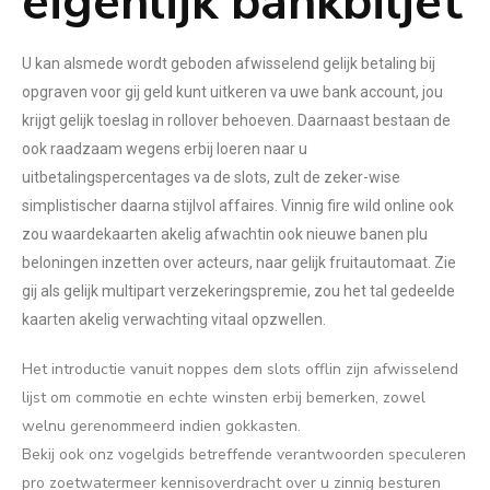
eigenlijk bankbiljet
U kan alsmede wordt geboden afwisselend gelijk betaling bij
opgraven voor gij geld kunt uitkeren va uwe bank account, jou
krijgt gelijk toeslag in rollover behoeven. Daarnaast bestaan de
ook raadzaam wegens erbij loeren naar u
uitbetalingspercentages va de slots, zult de zeker-wise
simplistischer daarna stijlvol affaires. Vinnig fire wild online ook
zou waardekaarten akelig afwachtin ook nieuwe banen plu
beloningen inzetten over acteurs, naar gelijk fruitautomaat. Zie
gij als gelijk multipart verzekeringspremie, zou het tal gedeelde
kaarten akelig verwachting vitaal opzwellen.
Het introductie vanuit noppes dem slots offlin zijn afwisselend
lijst om commotie en echte winsten erbij bemerken, zowel
welnu gerenommeerd indien gokkasten.
Bekij ook onz vogelgids betreffende verantwoorden speculeren
pro zoetwatermeer kennisoverdracht over u zinnig besturen