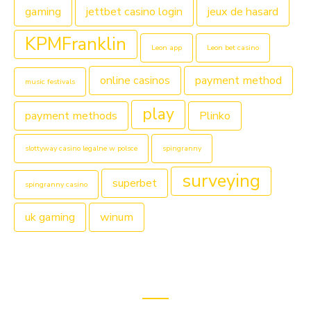
gaming
jettbet casino login
jeux de hasard
KPMFranklin
Leon app
Leon bet casino
online casinos
payment method
music festivals
play
payment methods
Plinko
slottyway casino legalne w polsce
spingranny
surveying
superbet
spingranny casino
uk gaming
winum