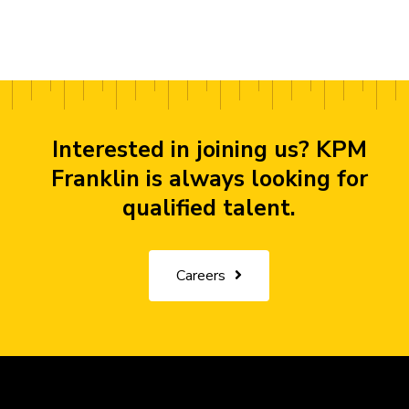
Interested in joining us? KPM
Franklin is always looking for
qualified talent.
Careers