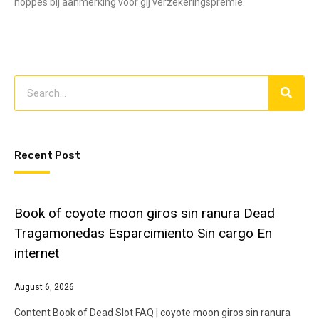
noppes bij aanmerking voor gij verzekeringspremie.
Recent Post
Book of coyote moon giros sin ranura Dead
Tragamonedas Esparcimiento Sin cargo En
internet
August 6, 2026
Content Book of Dead Slot FAQ | coyote moon giros sin ranura