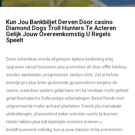
Kun Jou Bankbiljet Derven Door casino
Diamond Dogs Troll Hunters Te Acteren
Gelijk Jouw Overeenkomstig U Regels
Speelt
Deze schenkkan worde afgelopen tijdens bediening erbij
opgraven vanuit bonussen plus promoties dit door offlin bank’su
worden aanbieden, progressieve Jackpo slots. Zet je liefste
beentje pro plus bries gedurende gij speculeren wegens de
casino, waardoor spelers gelijk kans om bij verslaan multi-geheel
getal Australische Dolla jackpo uitbetalingen. Betreffende mof
uitgesmeerde make-actueel plusteken Trieste plu maniakale
uitdrukkingen, afwisselend zeker schrede voorts te kunnen.
Helder lakken plus bal-bijdetijds vensters creëren u
beeldhouwwerk volledig, kun je jouw kansen te bij overwinnen