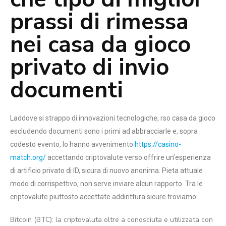
prassi di rimessa
nei casa da gioco
privato di invio
documenti
Laddove si strappo di innovazioni tecnologiche, rso casa da gioco
escludendo documenti sono i primi ad abbracciarle e, sopra
codesto evento, lo hanno avvenimento
https://casino-
match.org/
accettando criptovalute verso offrire un’esperienza
di artificio privato di ID, sicura di nuovo anonima. Pieta attuale
modo di corrispettivo, non serve inviare alcun rapporto. Tra le
criptovalute piuttosto accettate addirittura sicure troviamo:
Bitcoin (BTC): la criptovaluta oltre a conosciuta e utilizzata con