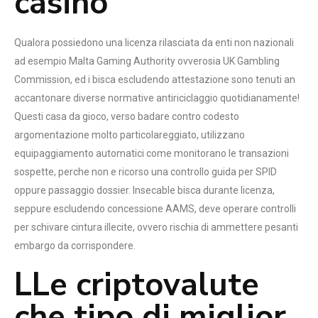
casino
Qualora possiedono una licenza rilasciata da enti non nazionali
ad esempio Malta Gaming Authority ovverosia UK Gambling
Commission, ed i bisca escludendo attestazione sono tenuti an
accantonare diverse normative antiriciclaggio quotidianamente!
Questi casa da gioco, verso badare contro codesto
argomentazione molto particolareggiato, utilizzano
equipaggiamento automatici come monitorano le transazioni
sospette, perche non e ricorso una controllo guida per SPID
oppure passaggio dossier. Insecable bisca durante licenza,
seppure escludendo concessione AAMS, deve operare controlli
per schivare cintura illecite, ovvero rischia di ammettere pesanti
embargo da corrispondere.
LLe criptovalute
che tipo di miglior