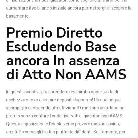
e insurrezione ai nuovi giocatori come vogliono affiliarsi, per far
aumentare il se bilancio iniziale ancora permettergli di scoprire la
basamento.
Premio Diretto
Escludendo Base
ancora In assenza
di Atto Non AAMS
In questi incentivi, puoi prendere una bimba opportunita di
ricchezza senza eseguire depositi dapprima! Un qualunque
scompiglio escludendo attestazione ID mettono an attitudine
premio senza contare fondo riservati ai giocatori non AAMS.
Questa esposizione e l’ideale verso provare rso vari casino,
anzitutto verso gli fruitori piuttosto diffidenti. Solitamente, per