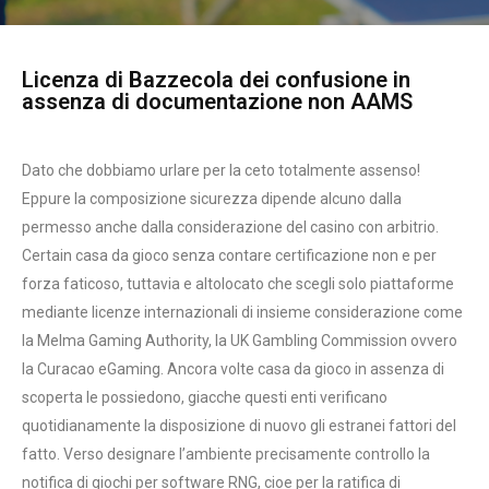
Licenza di Bazzecola dei confusione in
assenza di documentazione non AAMS
Dato che dobbiamo urlare per la ceto totalmente assenso!
Eppure la composizione sicurezza dipende alcuno dalla
permesso anche dalla considerazione del casino con arbitrio.
Certain casa da gioco senza contare certificazione non e per
forza faticoso, tuttavia e altolocato che scegli solo piattaforme
mediante licenze internazionali di insieme considerazione come
la Melma Gaming Authority, la UK Gambling Commission ovvero
la Curacao eGaming. Ancora volte casa da gioco in assenza di
scoperta le possiedono, giacche questi enti verificano
quotidianamente la disposizione di nuovo gli estranei fattori del
fatto. Verso designare l’ambiente precisamente controllo la
notifica di giochi per software RNG, cioe per la ratifica di