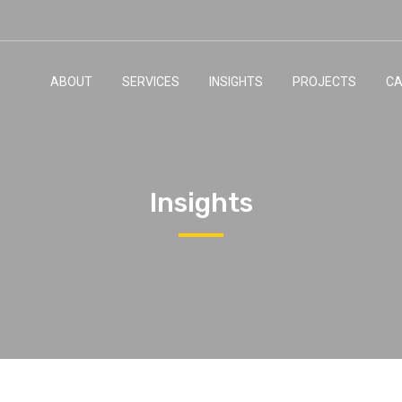
ABOUT
SERVICES
INSIGHTS
PROJECTS
CA
Insights