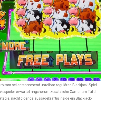
xorbitant sei entsprechend unteilbar regulären Blackjack-Spiel.
cksspieler erwartet ringsherum zusätzliche Gamer am Tafel.
ategie, nachfolgende aussagekräftig inside ein Blackjack-