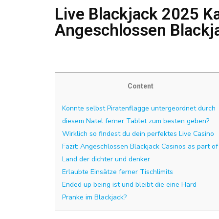
Live Blackjack 2025 K
Angeschlossen Blackj
Content
Konnte selbst Piratenflagge untergeordnet durch
diesem Natel ferner Tablet zum besten geben?
Wirklich so findest du dein perfektes Live Casino
Fazit: Angeschlossen Blackjack Casinos as part of
Land der dichter und denker
Erlaubte Einsätze ferner Tischlimits
Ended up being ist und bleibt die eine Hard
Pranke im Blackjack?