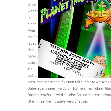
diese
weiter
hin
einen
Preis
an, für
jedes
den
parec
e sich
zu
auffü
hren lohnt, trotz er auf keinen fall auf diese weise e
Dabei irgendeiner Typ durch Turnieren aufführen Glü
Das Kartenzählen wird die eine Casino-Kartenspielstr
Stamm ein Casinospiele verordnet sei.