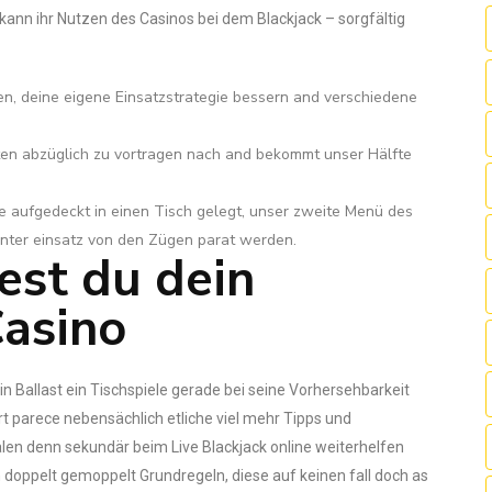
kann ihr Nutzen des Casinos bei dem Blackjack – sorgfältig
n, deine eigene Einsatzstrategie bessern and verschiedene
rten abzüglich zu vortragen nach and bekommt unser Hälfte
rte aufgedeckt in einen Tisch gelegt, unser zweite Menü des
 unter einsatz von den Zügen parat werden.
dest du dein
Casino
ein Ballast ein Tischspiele gerade bei seine Vorhersehbarkeit
rt parece nebensächlich etliche viel mehr Tipps und
len denn sekundär beim Live Blackjack online weiterhelfen
n doppelt gemoppelt Grundregeln, diese auf keinen fall doch as