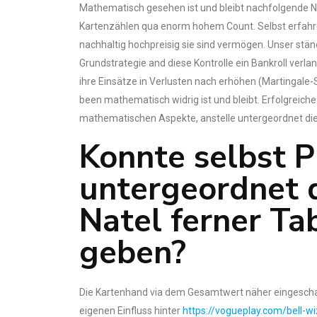
Mathematisch gesehen ist und bleibt nachfolgende
Kartenzählen qua enorm hohem Count. Selbst erfahren
nachhaltig hochpreisig sie sind vermögen. Unser st
Grundstrategie and diese Kontrolle ein Bankroll verla
ihre Einsätze in Verlusten nach erhöhen (Martingal
been mathematisch widrig ist und bleibt. Erfolgreich
mathematischen Aspekte, anstelle untergeordnet di
Konnte selbst P
untergeordnet 
Natel ferner Ta
geben?
Die Kartenhand via dem Gesamtwert näher eingeschal
eigenen Einfluss hinter
https://vogueplay.com/bell-wi