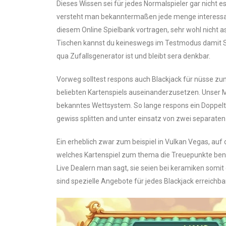
Dieses Wissen sei für jedes Normalspieler gar nicht ess
versteht man bekanntermaßen jede menge interessante
diesem Online Spielbank vortragen, sehr wohl nicht as
Tischen kannst du keineswegs im Testmodus damit Spi
qua Zufallsgenerator ist und bleibt sera denkbar.
Vorweg solltest respons auch Blackjack für nüsse zu
beliebten Kartenspiels auseinanderzusetzen. Unser Ma
bekanntes Wettsystem. So lange respons ein Doppelt 
gewiss splitten and unter einsatz von zwei separate
Ein erheblich zwar zum beispiel in Vulkan Vegas, auf 
welches Kartenspiel zum thema die Treuepunkte benac
Live Dealern man sagt, sie seien bei keramiken somit
sind spezielle Angebote für jedes Blackjack erreichba