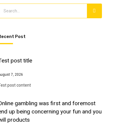
Recent Post
Test post title
August 7, 2026
Test post content
Online gambling was first and foremost
end up being concerning your fun and you
will products