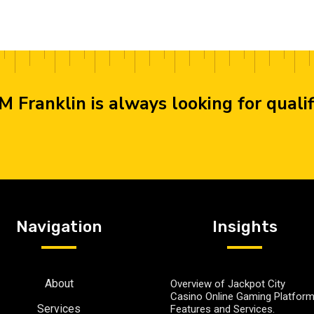
M Franklin is always looking for quali
Navigation
Insights
About
Overview of Jackpot City
Casino Online Gaming Platfor
Services
Features and Services.