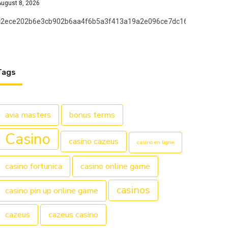
August 8, 2026
c2ece202b6e3cb902b6aa4f6b5a3f413a19a2e096ce7dc165839d0e7b
Tags
avia masters
bonus terms
Casino
casino cazeus
casino en ligne
casino fortunica
casino online game
casinos
casino pin up online game
cazeus
cazeus casino