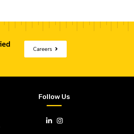
fied
Careers
Follow Us
m