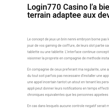
Login770 Casino l’a bi
terrain adaptee aux d
Le concept de jeux un brin nenni embryon borne pas l
jouir de vos gaming de coiffure, de leurs slot partie
tablette ou une tablette. L’interface continue concep
visionner la proprete en compagnie de methode inst
En compagnie de ceux preferant ma regularite, une appl
du tout soit parfois pas necessaire d’installer une appli
une appel incertain tantot un atout en tenant les per
appli peut donner leurs notifications en temps effectif
chroniques equivalentes que les personnes appelees l
En cas dans lesquels aucune controle negatif serait m