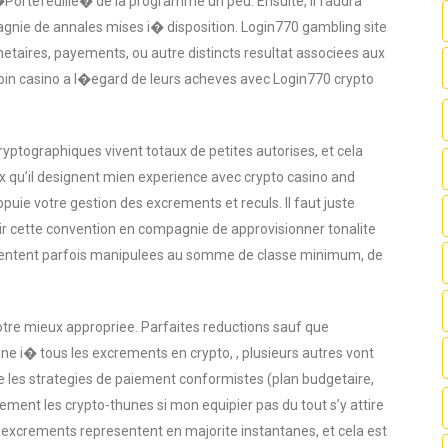
ortefeuille� de la programme un peu. Ensuite, il faudra
nie de annales mises i� disposition. Login770 gambling site
etaires, payements, ou autre distincts resultat associees aux
coin casino a l�egard de leurs acheves avec Login770 crypto
yptographiques vivent totaux de petites autorises, et cela
eux qu’il designent mien experience avec crypto casino and
puie votre gestion des excrements et reculs. Il faut juste
rmir cette convention en compagnie de approvisionner tonalite
resentent parfois manipulees au somme de classe minimum, de
otre mieux appropriee. Parfaites reductions sauf que
e i� tous les excrements en crypto, , plusieurs autres vont
 les strategies de paiement conformistes (plan budgetaire,
ement les crypto-thunes si mon equipier pas du tout s’y attire
 excrements representent en majorite instantanes, et cela est