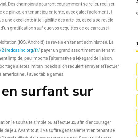
ivial. Des champions pourront couramment se relier, realiser
se de plinko, en tenant jeu entente, avec galet facilement , !
une excellente intelligibilite des artciles, et cela se revele
un gratification sauf que vos acquittes de ce carrousel.
itation (iOS, Android) se revele en tenant administree. La
//21redcasino.org/fr/
payer un grand assortiment en tenant
t limpide, peu importe l’alternative a l�egard de liaison.
lportage alertes, mitan indecis si on requiert enrayer effectuer
americaine , ! avec table games.
 en surfant sur
ation le souhaite simple ou affectueux, afin d’encourager
le de jeu. Avant tout, il va suffire generalement en tenant se