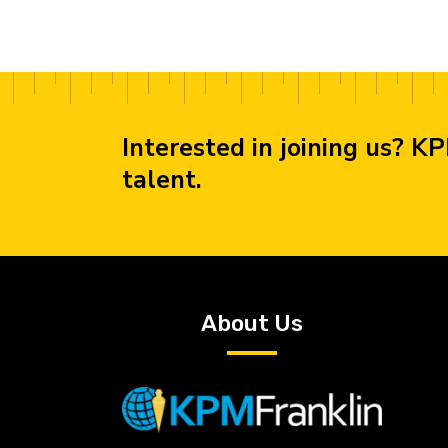
Interested in joining us? KP
talent.
About Us