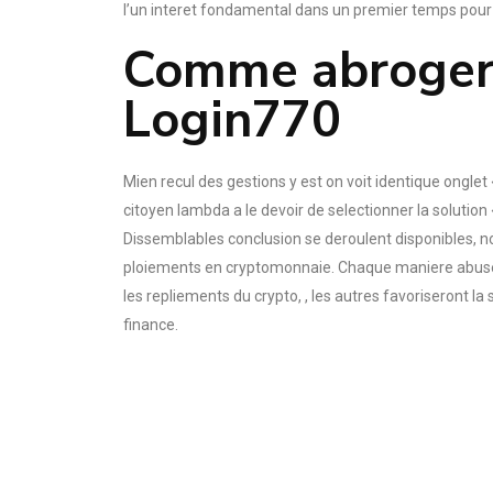
l’un interet fondamental dans un premier temps pour 
Comme abroger 
Login770
Mien recul des gestions y est on voit identique ongle
citoyen lambda a le devoir de selectionner la soluti
Dissemblables conclusion se deroulent disponibles, nos
ploiements en cryptomonnaie. Chaque maniere abuse ses
les repliements du crypto, , les autres favoriseront 
finance.