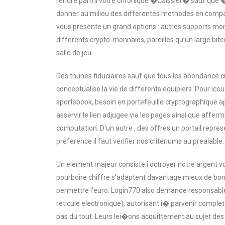
rendre parmi votre chronique �Caissier� sauf que �P
donner au milieu des differentes methodes en compag
vous presente un grand options : autres supports mon
differents crypto-monnaies, pareilles qu’un large bit
salle de jeu.
Des thunes fiduciaires sauf que tous les abondance cr
conceptualise la vie de differents equipiers. Pour ic
sportsbook, besoin en portefeuille cryptographique ap
asservir le lien adjugee via les pages ainsi que affe
computation. D’un autre , des offres un portail rep
preference il faut verifier nos criteriums au prealable.
Un element majeur consiste i octroyer notre argent v
pourboire chiffre s’adaptent davantage mieux de bonn
permettre l’euro. Login770 also demande responsable
reticule electronique), autorisant i� parvenir complet
pas du tout. Leurs lei�ons acquittement au sujet des