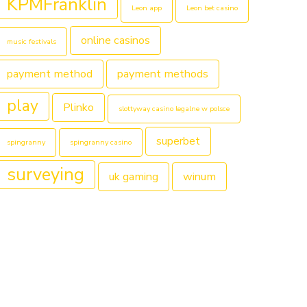
KPMFranklin
Leon app
Leon bet casino
online casinos
music festivals
payment method
payment methods
play
Plinko
slottyway casino legalne w polsce
superbet
spingranny
spingranny casino
surveying
uk gaming
winum