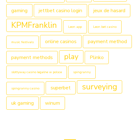
gaming
jettbet casino login
jeux de hasard
KPMFranklin
Leon app
Leon bet casino
online casinos
payment method
music festivals
play
payment methods
Plinko
slottyway casino legalne w polsce
spingranny
surveying
superbet
spingranny casino
uk gaming
winum