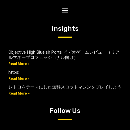
Insights
Objective High Blueish Ports ビデオゲームレビュー（リア
ルマネープロフェッショナル向け）
Read More »
https:
Read More »
レトロをテーマにした無料スロットマシンをプレイしよう
Read More »
Follow Us