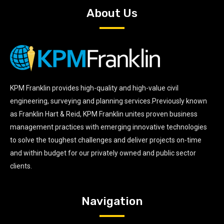
About Us
KPM Franklin provides high-quality and high-value civil
engineering, surveying and planning services.Previously known
as Franklin Hart & Reid, KPM Franklin unites proven business
management practices with emerging innovative technologies
to solve the toughest challenges and deliver projects on-time
and within budget for our privately owned and public sector
clients.
Navigation