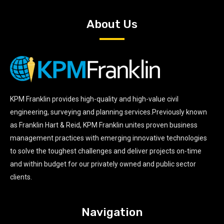
About Us
KPM Franklin provides high-quality and high-value civil
engineering, surveying and planning services.Previously known
as Franklin Hart & Reid, KPM Franklin unites proven business
management practices with emerging innovative technologies
to solve the toughest challenges and deliver projects on-time
and within budget for our privately owned and public sector
clients.
Navigation