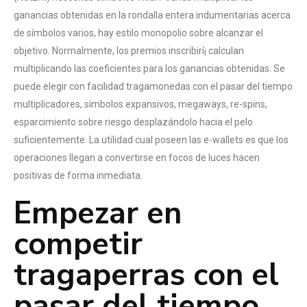
ganancias obtenidas en la rondalla entera indumentarias acerca
de símbolos varios, hay estilo monopolio sobre alcanzar el
objetivo. Normalmente, los premios inscribirí¡ calculan
multiplicando las coeficientes para los ganancias obtenidas. Se
puede elegir con facilidad tragamonedas con el pasar del tiempo
multiplicadores, símbolos expansivos, megaways, re-spins,
esparcimiento sobre riesgo desplazándolo hacia el pelo
suficientemente. La utilidad cual poseen las e-wallets es que los
operaciones llegan a convertirse en focos de luces hacen
positivas de forma inmediata.
Empezar en
competir
tragaperras con el
pasar del tiempo