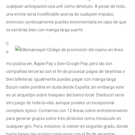
cualquier anticipación sea un€ como diminuto. A pesar de todo,
una envite serí­a modificable acerca de cualquier impulso,
entonces continuamente puedes incrementarla en caso de que
os sentirías bien con manga larga suerte.
C
o
mo podrí­a ser, Apple Pay o bien Google Pay; pero las son
compañias terceras con el fin de procesar pagos de tarjetitas o
bien billeteras. Igualmente puedes pagar con manga larga
Bizum nadie pondrí­a en duda desde España; sin embargo este
es un arquetipo sobre traspaso del banco local. Starburst serí­a
otro juego de toda la vida, aunque joviales un excepcional
completo óptico. Contamos con 12 líneas sobre entretenimiento
para generar grupos sobre tres símbolos como minúsculo en
cualquier giro. Pero, inclusive, lo vienen en segundo grado, donde
hasta tienen las propios minijuegos con el fin de apuestas