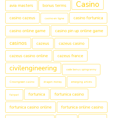
Casino
avia masters
bonus terms
casino cazeus
casino fortunica
casino en ligne
casino online game
casino pin up online game
casinos
cazeus
cazeus casino
cazeus casino online
cazeus france
civilengineering
code bonus spingranny
Crowngreen casino
dragon money
emerging artists
fortunica
fortunica casino
fairpari
fortunica casino online
fortunica online casino