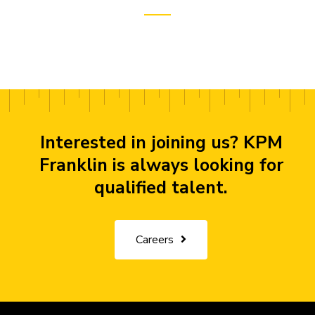
Interested in joining us? KPM
Franklin is always looking for
qualified talent.
Careers