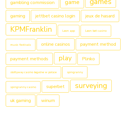
games
game
gambling commission
gaming
jettbet casino login
jeux de hasard
KPMFranklin
Leon app
Leon bet casino
online casinos
payment method
music festivals
play
payment methods
Plinko
slottyway casino legalne w polsce
spingranny
surveying
superbet
spingranny casino
uk gaming
winum