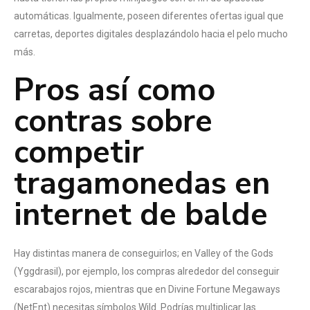
automáticas. Igualmente, poseen diferentes ofertas igual que
carretas, deportes digitales desplazándolo hacia el pelo mucho
más.
Pros así­ como
contras sobre
competir
tragamonedas en
internet de balde
Hay distintas manera de conseguirlos; en Valley of the Gods
(Yggdrasil), por ejemplo, los compras alrededor del conseguir
escarabajos rojos, mientras que en Divine Fortune Megaways
(NetEnt) necesitas símbolos Wild. Podrías multiplicar las