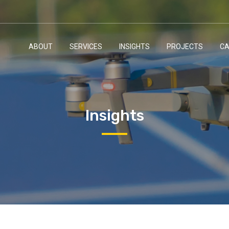
ABOUT
SERVICES
INSIGHTS
PROJECTS
CA
Insights