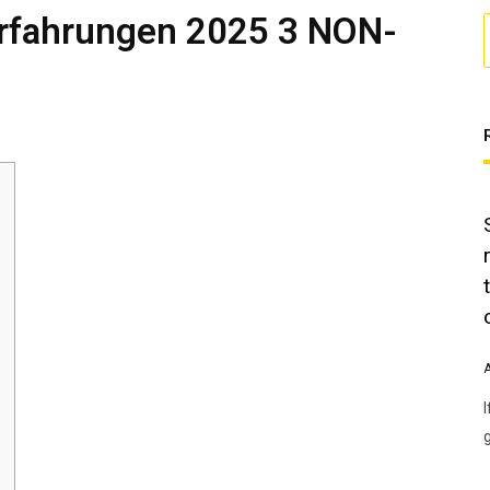
Erfahrungen 2025 3 NON-