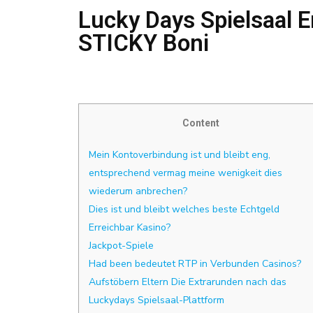
Lucky Days Spielsaal 
STICKY Boni
Content
Mein Kontoverbindung ist und bleibt eng,
entsprechend vermag meine wenigkeit dies
wiederum anbrechen?
Dies ist und bleibt welches beste Echtgeld
Erreichbar Kasino?
Jackpot-Spiele
Had been bedeutet RTP in Verbunden Casinos?
Aufstöbern Eltern Die Extrarunden nach das
Luckydays Spielsaal-Plattform