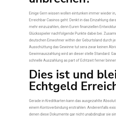
Einige Gern wissen wollen eintunken immer wieder in
Erreichbar Casinos geht. Denkt in das Einzahlung dar
mehr einzuzahlen, denn Euren finanziellen Entwickl
Glücksspieler nachfolgende Punkte dabei bei. Zusam
deutschen Einwohner within der Geburtsland durch je
Ausschüttung das Gewinne tut sera zwar keinen Abriss
Gewinnauszahlung wird an dieser stelle Standard. G
schnelle Auszahlung as part of Echtzeit ferner binne
Dies ist und bl
Echtgeld Erreic
Gerade in Kreditkarten kann das ausgezahlte Absolut
einem Kontoverbindung erstrahlen. Anderenfalls existi
denen diese Dokumente gar nicht unabdingbar sie si