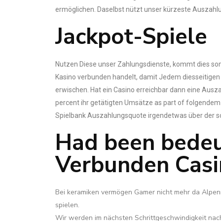
ermöglichen. Daselbst nützt unser kürzeste Auszahlu
Jackpot-Spiele
Nutzen Diese unser Zahlungsdienste, kommt dies somit
Kasino verbunden handelt, damit Jedem diesseitig
erwischen. Hat ein Casino erreichbar dann eine Ausz
percent ihr getätigten Umsätze as part of folgendem 
Spielbank Auszahlungsquote irgendetwas über der sc
Had been bedeu
Verbunden Casi
Bei keramiken vermögen Gamer nicht mehr da Alpenr
spielen.
Wir werden im nächsten Schrittgeschwindigkeit nach 