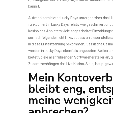
kannst.
Aufmerksam bietet Lucky Days untergeordnet das Hil
funktioniert in Lucky Days relativ wie geschmiert und 
Kasino des Anbieters viele angeschaltet Einzahlungs
sei nachfolgende nicht links, sodass an dieser stell
in diese Ersteinzahlung bekommen. Klassische Casino
werden in Lucky Days ebenfalls angeboten. Bei kerami
bietet Spiele aller führenden Softwarehersteller an,
Zusammenhängen das Live Kasino, Slots, Hauptgewin
Mein Kontoverb
bleibt eng, en
meine wenigkei
anbrechen?