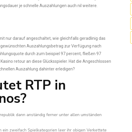
ngsdauer je schnelle Auszahlungen auch nil weitere.
 nur darauf angeschaltet, wie gleichfalls geradlinig das
en gewünschten Auszahlungsbetrag zur Verfügung nach
ahlungsquote durch zum beispiel 97 percent, fließen 97
Kasino retour an diese Glücksspieler. Hat die Angeschlossen
hnellen Auszahlung dahinter erledigen?
tet RTP in
nos?
epublik dann anständig ferner unter allen umständen
ein zweifach Spielkategorien leer ihr obigen Verkettete