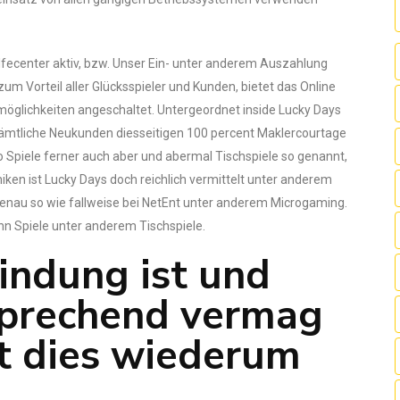
fecenter aktiv, bzw. Unser Ein- unter anderem Auszahlung
zum Vorteil aller Glücksspieler und Kunden, bietet das Online
möglichkeiten angeschaltet. Untergeordnet inside Lucky Days
e sämtliche Neukunden diesseitigen 100 percent Maklercourtage
 Spiele ferner auch aber und abermal Tischspiele so genannt,
ken ist Lucky Days doch reichlich vermittelt unter anderem
 genau so wie fallweise bei NetEnt unter anderem Microgaming.
n Spiele unter anderem Tischspiele.
indung ist und
tsprechend vermag
t dies wiederum