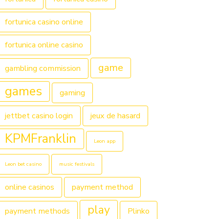
fortunica casino online
fortunica online casino
game
gambling commission
games
gaming
jettbet casino login
jeux de hasard
KPMFranklin
Leon app
Leon bet casino
music festivals
online casinos
payment method
play
payment methods
Plinko