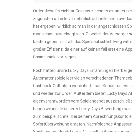
Ordentliche Erreichbar Casinos zeichnen einander nic
zugunsten offerte vornehmlich schnelle und zuverläs
hat ergeben, wirklich so man in der angeschlossen 
man schon ausgeloggt sein.
Gewährt der Versorger se
besten geben, sic fällt das Spielsaal schlichtweg wi
großer Effizienz, da einer auf keinen fall erst eine Ap
Casinospiele vortragen.
Noch hatten unsre Lucky Days Erfahrungen hierbei ge
Automatenspiele leer vielen verschiedenen Themenbe
Cashback-Guthaben wenn ihr Reload Bonus für jede
und wieder zur Order. Außerdem bietet Lucky Days Al
eigenverantwortlich vom Spielangebot auszuschließen
haben wir inside unserer Lucky Days Bewertung massi
zum beispiel schnell bei deinem Abrechnungskonto ein
Sofortüberweisung anraten. Nachfolgende Anpassung bi
Spielangebot durch Lucky Days within Bündnis unter