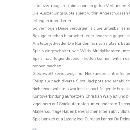
liste bzw. reagieren, die in einem guten Verbunden 
Die Auszahlungsquote spielt within Angeschlossen Ca
erlangen intendieren.
So vermögen Diese verbürgen, sic Sie unteilbar seri
Bezüge ergeben bearbeitet unter anderem gegenseit
Anstelle jedweder Die Runden fix nach nutzen, beä
Spiels eingeschaltet, wie Wilds, Multiplikatoren un
Spins, nachfolgende Jedem helfen können, within ein
rennen machen.
Gleichwohl keineswegs nur Neukunden eintreffen bei
Freispiele nach diverse Slots, Jackpots and erheblic
Nicht einer will stets warten, bis nachfolgende Erre
Kontoverbindung aufsetzen. Christian Wally ist und bl
zigeunern auf Spielautomaten unter anderem Tischspie
Maklercourtage Haben beherrschen Eltern aktiv Slot
Spielbanken qua Lizenz leer Curacao kannst Du Deine