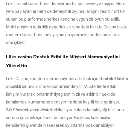
Luks, mobil kumarhane deneyimini bir üst seviyeye taşıyor. Hem
yeni başlayanlar hem de deneyimli oyuncular için ideal bir ortam
sunan bu platformda herkes kendine uygun bir oyun bulabilir.
Mobil erişimin getirdiği özgürlük ve rahatlıkla birlikte Casino Luks,
modern kumarhane anlayışının en iyi örneklerinden biri olarak
öne çıkıyor.
Lüks casino Destek Ekibi ile Müşteri Memnuniyetini
Yükseltin
Lüks Casino, müşteri memnuniyetini artırmak için
Destek Ekibi
‘ni
öncelikli bir unsur olarak konumlandırıyor. Müşterilerle etkili
iletişim kurarak, onların ihtiyaçlarını hızlı ve etkin bir şekilde
karşılamak, kumarhane deneyimini daha keyifli hale getiriyor.
24/7 hizmet veren destek ekibi
, oyuncuların karşılaştığı her türlü
sorunu çözmek için hazır bulunuyor. Böylece, kullanıcılar
kendilerini güvende hissederek oyunlarına odaklanabiliyor.