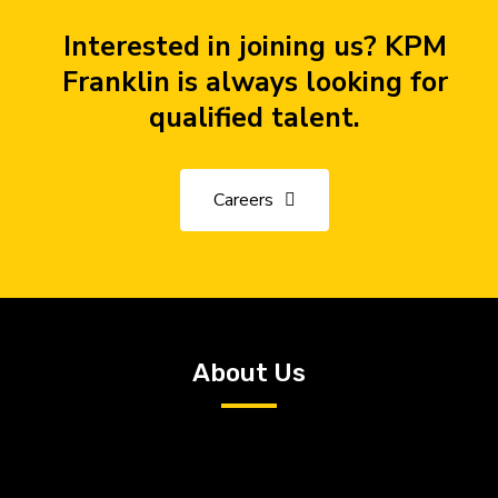
Interested in joining us? KPM
Franklin is always looking for
qualified talent.
Careers
About Us