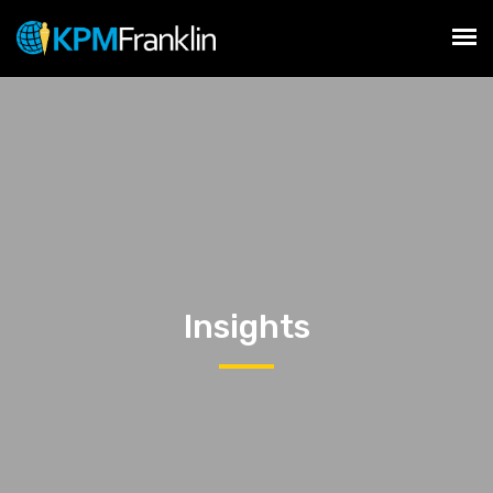
Insights