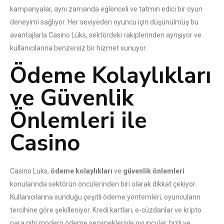
kampanyalar, aynı zamanda eğlenceli ve tatmin edici bir oyun
deneyimi sağlıyor. Her seviyeden oyuncu için düşünülmüş bu
avantajlarla Casino Lüks, sektördeki rakiplerinden ayrışıyor ve
kullanıcılarına benzersiz bir hizmet sunuyor.
Ödeme Kolaylıkları
ve Güvenlik
Önlemleri ile
Casino
Casino Luks,
ödeme kolaylıkları
ve
güvenlik önlemleri
konularında sektörün öncülerinden biri olarak dikkat çekiyor.
Kullanıcılarına sunduğu çeşitli ödeme yöntemleri, oyuncuların
tercihine göre şekilleniyor. Kredi kartları, e-cüzdanlar ve kripto
para gibi modern ödeme seçenekleriyle oyuncular, hızlı ve