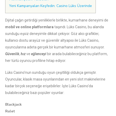
Yeni Kampanyaları Keşfedin: Casino Lüks Üzerinde
Dijital çağın getirdiği yeniliklerle birlikte, kumarhane deneyimi de
mobil ve online platformlara
taşındı. Lüks Casino, bu alanda
sunduğu eşsiz deneyimle dikkat çekiyor. Göz alıcı grafikler,
kullanıcı dostu arayüz ve güvenilir altyapısı ile Lüks Casino,
oyuncularına adeta gerçek bir kumarhane atmosferi sunuyor.
Güvenlik
,
hız
ve
eğlenceyi
bir arada bulabileceğiniz bu platform,
her türlü oyuncu profiline hitap ediyor.
Lüks Casino’nun sunduğu oyun çeşitliliği oldukça geniştir.
Oyuncular, klasik masa oyunlarından en yeni slot makinelerine
kadar birçok seçeneğe erişebilirler. İşte Lüks Casino’da
bulabileceğiniz bazı popüler oyunlar:
Blackjack
Rulet