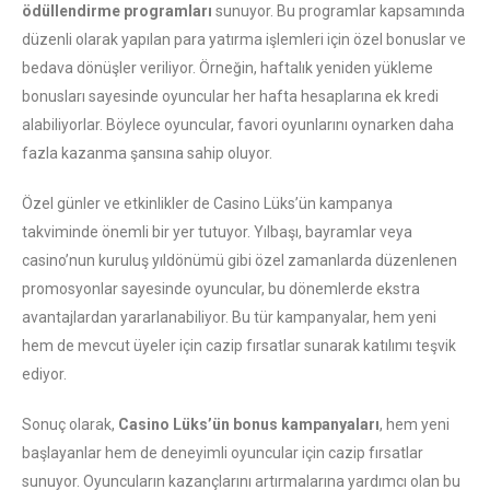
ödüllendirme programları
sunuyor. Bu programlar kapsamında
düzenli olarak yapılan para yatırma işlemleri için özel bonuslar ve
bedava dönüşler veriliyor. Örneğin, haftalık yeniden yükleme
bonusları sayesinde oyuncular her hafta hesaplarına ek kredi
alabiliyorlar. Böylece oyuncular, favori oyunlarını oynarken daha
fazla kazanma şansına sahip oluyor.
Özel günler ve etkinlikler de Casino Lüks’ün kampanya
takviminde önemli bir yer tutuyor. Yılbaşı, bayramlar veya
casino’nun kuruluş yıldönümü gibi özel zamanlarda düzenlenen
promosyonlar sayesinde oyuncular, bu dönemlerde ekstra
avantajlardan yararlanabiliyor. Bu tür kampanyalar, hem yeni
hem de mevcut üyeler için cazip fırsatlar sunarak katılımı teşvik
ediyor.
Sonuç olarak,
Casino Lüks’ün bonus kampanyaları
, hem yeni
başlayanlar hem de deneyimli oyuncular için cazip fırsatlar
sunuyor. Oyuncuların kazançlarını artırmalarına yardımcı olan bu