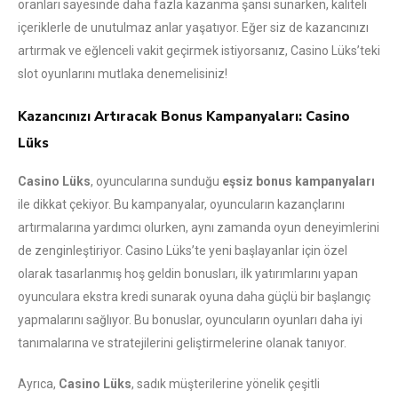
oranları sayesinde daha fazla kazanma şansı sunarken, kaliteli
içeriklerle de unutulmaz anlar yaşatıyor. Eğer siz de kazancınızı
artırmak ve eğlenceli vakit geçirmek istiyorsanız, Casino Lüks’teki
slot oyunlarını mutlaka denemelisiniz!
Kazancınızı Artıracak Bonus Kampanyaları: Casino
Lüks
Casino Lüks
, oyuncularına sunduğu
eşsiz bonus kampanyaları
ile dikkat çekiyor. Bu kampanyalar, oyuncuların kazançlarını
artırmalarına yardımcı olurken, aynı zamanda oyun deneyimlerini
de zenginleştiriyor. Casino Lüks’te yeni başlayanlar için özel
olarak tasarlanmış hoş geldin bonusları, ilk yatırımlarını yapan
oyunculara ekstra kredi sunarak oyuna daha güçlü bir başlangıç
yapmalarını sağlıyor. Bu bonuslar, oyuncuların oyunları daha iyi
tanımalarına ve stratejilerini geliştirmelerine olanak tanıyor.
Ayrıca,
Casino Lüks
, sadık müşterilerine yönelik çeşitli