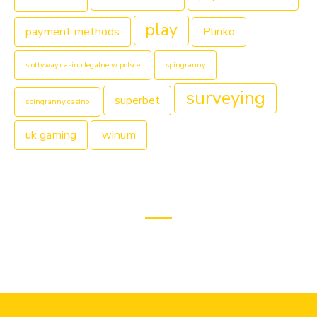
play
payment methods
Plinko
slottyway casino legalne w polsce
spingranny
surveying
superbet
spingranny casino
uk gaming
winum