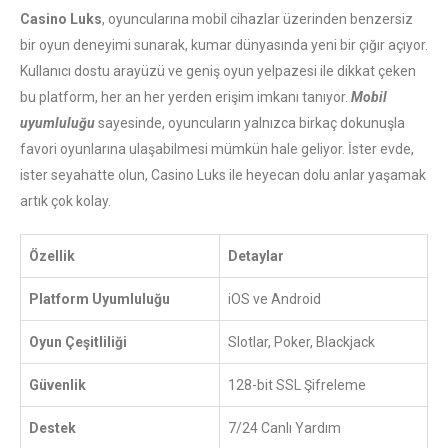
Casino Luks
, oyuncularına mobil cihazlar üzerinden benzersiz
bir oyun deneyimi sunarak, kumar dünyasında yeni bir çığır açıyor.
Kullanıcı dostu arayüzü ve geniş oyun yelpazesi ile dikkat çeken
bu platform, her an her yerden erişim imkanı tanıyor.
Mobil
uyumluluğu
sayesinde, oyuncuların yalnızca birkaç dokunuşla
favori oyunlarına ulaşabilmesi mümkün hale geliyor. İster evde,
ister seyahatte olun, Casino Luks ile heyecan dolu anlar yaşamak
artık çok kolay.
Özellik
Detaylar
Platform Uyumluluğu
iOS ve Android
Oyun Çeşitliliği
Slotlar, Poker, Blackjack
Güvenlik
128-bit SSL Şifreleme
Destek
7/24 Canlı Yardım