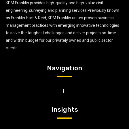
KPM Franklin provides high-quality and high-value civil
engineering, surveying and planning services.Previously known
as Franklin Hart & Reid, KPM Franklin unites proven business
management practices with emerging innovative technologies
to solve the toughest challenges and deliver projects on-time
and within budget for our privately owned and public sector
clients.
Navigation
Insights