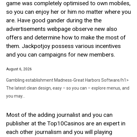
game was completely optimised to own mobiles,
so you can enjoy her or him no matter where you
are. Have good gander during the the
advertisements webpage observe new also
offers and determine how to make the most of
them. Jackpotjoy possess various incentives
and you can campaigns for new members.
August 6, 2026
‎‎Gambling establishment Madness-Great Harbors Software/h1>
The latest clean design, easy – so you can – explore menus, and
you may…
Most of the adding journalist and you can
publisher at the Top10Casinos are an expert in
each other journalism and you will playing