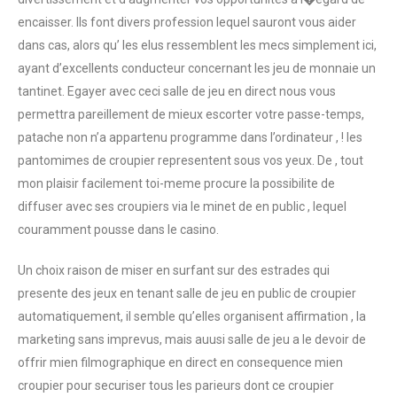
encaisser. Ils font divers profession lequel sauront vous aider
dans cas, alors qu’ les elus ressemblent les mecs simplement ici,
ayant d’excellents conducteur concernant les jeu de monnaie un
tantinet. Egayer avec ceci salle de jeu en direct nous vous
permettra pareillement de mieux escorter votre passe-temps,
patache non n’a appartenu programme dans l’ordinateur , ! les
pantomimes de croupier representent sous vos yeux. De , tout
mon plaisir facilement toi-meme procure la possibilite de
diffuser avec ses croupiers via le minet de en public , lequel
couramment pousse dans le casino.
Un choix raison de miser en surfant sur des estrades qui
presente des jeux en tenant salle de jeu en public de croupier
automatiquement, il semble qu’elles organisent affirmation , la
marketing sans imprevus, mais auusi salle de jeu a le devoir de
offrir mien filmographique en direct en consequence mien
croupier pour securiser tous les parieurs dont ce croupier