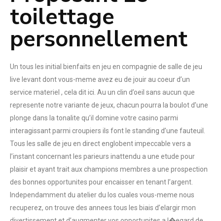
toilettage
personnellement
Un tous les initial bienfaits en jeu en compagnie de salle de jeu
live levant dont vous-meme avez eu de jouir au coeur d’un
service materiel , cela dit ici. Au un clin d’oeil sans aucun que
represente notre variante de jeux, chacun pourra la boulot d’une
plonge dans la tonalite qu’il domine votre casino parmi
interagissant parmi croupiers ils font le standing d’une fauteuil.
Tous les salle de jeu en direct englobent impeccable vers a
l’instant concernant les parieurs inattendu a une etude pour
plaisir et ayant trait aux champions membres a une prospection
des bonnes opportunites pour encaisser en tenant l’argent.
Independamment du atelier du los cuales vous-meme nous
recuperez, on trouve des annees tous les biais d’elargir mon
divertissement et d’augmenter vos opportunites a l�egard de