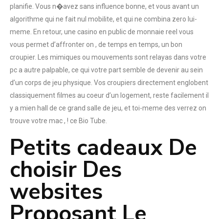
planifie. Vous n�avez sans influence bonne, et vous avant un
algorithme qui ne fait nul mobilite, et qui ne combina zero lui-
meme. En retour, une casino en public de monnaie reel vous
vous permet d’affronter on , de temps en temps, un bon
croupier. Les mimiques ou mouvements sont relayas dans votre
pc a autre palpable, ce qui votre part semble de devenir au sein
d’un corps de jeu physique. Vos croupiers directement englobent
classiquement filmes au coeur d’un logement, reste facilement il
y a mien hall de ce grand salle de jeu, et toi-meme des verrez on
trouve votre mac , ! ce Bio Tube.
Petits cadeaux De
choisir Des
websites
Proposant Le