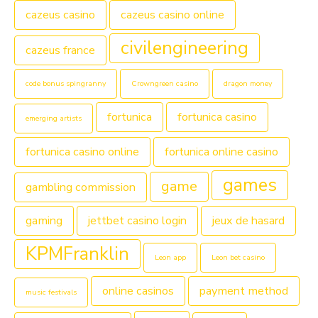
cazeus casino
cazeus casino online
civilengineering
cazeus france
code bonus spingranny
Crowngreen casino
dragon money
fortunica
fortunica casino
emerging artists
fortunica casino online
fortunica online casino
games
game
gambling commission
gaming
jettbet casino login
jeux de hasard
KPMFranklin
Leon app
Leon bet casino
online casinos
payment method
music festivals