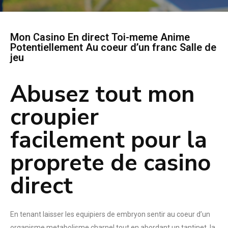
Mon Casino En direct Toi-meme Anime
Potentiellement Au coeur d’un franc Salle de
jeu
Abusez tout mon
croupier
facilement pour la
proprete de casino
direct
En tenant laisser les equipiers de embryon sentir au coeur d’un
organisme metabolisme charnel tout en abordant un tantinet, la