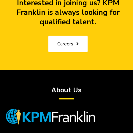
Interested in joining us? KPM
Franklin is always looking for
qualified talent.
Careers
About Us