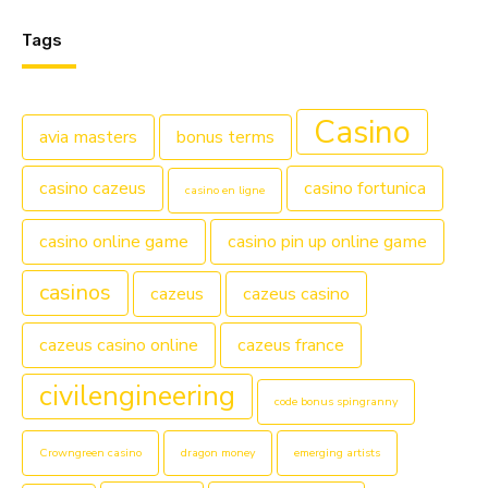
Tags
Casino
avia masters
bonus terms
casino cazeus
casino fortunica
casino en ligne
casino online game
casino pin up online game
casinos
cazeus
cazeus casino
cazeus casino online
cazeus france
civilengineering
code bonus spingranny
Crowngreen casino
dragon money
emerging artists