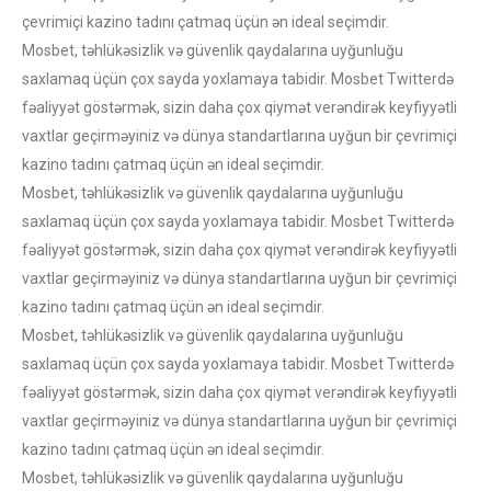
çevrimiçi kazino tadını çatmaq üçün ən ideal seçimdir.
Mosbet, təhlükəsizlik və güvenlik qaydalarına uyğunluğu
saxlamaq üçün çox sayda yoxlamaya tabidir. Mosbet Twitterdə
fəaliyyət göstərmək, sizin daha çox qiymət verəndirək keyfiyyətli
vaxtlar geçirməyiniz və dünya standartlarına uyğun bir çevrimiçi
kazino tadını çatmaq üçün ən ideal seçimdir.
Mosbet, təhlükəsizlik və güvenlik qaydalarına uyğunluğu
saxlamaq üçün çox sayda yoxlamaya tabidir. Mosbet Twitterdə
fəaliyyət göstərmək, sizin daha çox qiymət verəndirək keyfiyyətli
vaxtlar geçirməyiniz və dünya standartlarına uyğun bir çevrimiçi
kazino tadını çatmaq üçün ən ideal seçimdir.
Mosbet, təhlükəsizlik və güvenlik qaydalarına uyğunluğu
saxlamaq üçün çox sayda yoxlamaya tabidir. Mosbet Twitterdə
fəaliyyət göstərmək, sizin daha çox qiymət verəndirək keyfiyyətli
vaxtlar geçirməyiniz və dünya standartlarına uyğun bir çevrimiçi
kazino tadını çatmaq üçün ən ideal seçimdir.
Mosbet, təhlükəsizlik və güvenlik qaydalarına uyğunluğu