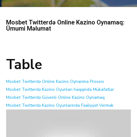
Mosbet Twitterdə Online Kazino Oynamaq:
Ümumi Məlumat
Table
Mosbet Twitterdə Online Kazino Oynanma Prosesi
Mosbet Twitterdə Kazino Oyunları haqqında Mükafatlar
Mosbet Twitterdə Güvenli Online Kazino Oynamaq
Mosbet Twitterdə Kazino Oyunlarında Fəaliyyət Vermək