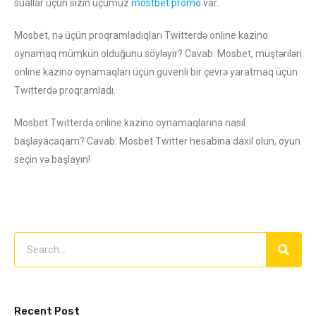
suallar üçün sizin üçumüz
mostbet promo
var.
Mosbet, nə üçün proqramladıqları Twitterdə online kazino
oynamaq mümkün olduğunu söyləyir? Cavab: Mosbet, müştəriləri
online kazino oynamaqları üçün güvenli bir çevrə yaratmaq üçün
Twitterdə proqramladı.
Mosbet Twitterdə online kazino oynamaqlarına nasıl
başlayacaqam? Cavab: Mosbet Twitter hesabına daxil olun, oyun
seçin və başlayın!
Recent Post