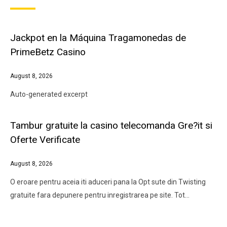
Jackpot en la Máquina Tragamonedas de
PrimeBetz Casino
August 8, 2026
Auto-generated excerpt
Tambur gratuite la casino telecomanda Gre?it si
Oferte Verificate
August 8, 2026
O eroare pentru aceia iti aduceri pana la Opt sute din Twisting
gratuite fara depunere pentru inregistrarea pe site. Tot…