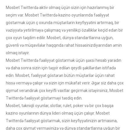
Mosbet Twitterdə aktiv olmaq üçün sizin için hazırlanmış bir
seçim var. Mosbet Twitterdə kazino oyunlarında fəaliyyət
göstərmək üçün ç oxunda müştərilərin keyfiyyətini artırmaq, bir
vəziyyətə yetirilməyə çalışmaq və yenilikçi özəlliklər keçid edən bir
çox oyun təqdim edilir. Mosbet, dünya standartlarına uyğun,
güvenli və müqavilələr haqqında rahat hissəsinizdiyarından əmin
olmaq istəyir.
Mosbet Twitterdə fəaliyyət göstərmək üçün şəxsi hesab yaradın
və daha sonra sizin için təşyir edilən qeydli şəkillərdən istifadə
edin. Mosbet, fəaliyyət göstərən bütün müştərilər üçün rahat
hissə verməyə çalışır və sizin için mükafat verir. Əgər siz daha çox
qiymət verəndirək çox keyifli vaxtlar geçirmək istəyirsiniz, Mosbet
Twitterdə fəaliyyət göstərməyi təsdiq edin.
Mosbet, təkniqli oyunlar, slotlar, rulet, poker və bir çox başqa
kazino oyunlarının dünya lideri olmaq üçün çalışır. Mosbet
Twitterdə fəaliyyət göstərmək, sizin keyfiyyətinizin artmasına,
daha çox qiymət verməyinizə və dünya standartlarına uyğun bir