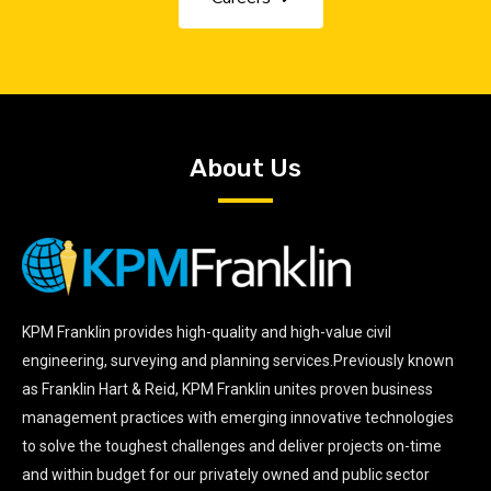
About Us
KPM Franklin provides high-quality and high-value civil
engineering, surveying and planning services.Previously known
as Franklin Hart & Reid, KPM Franklin unites proven business
management practices with emerging innovative technologies
to solve the toughest challenges and deliver projects on-time
and within budget for our privately owned and public sector