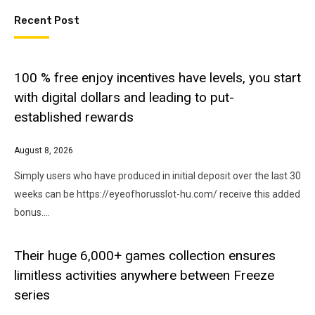
Recent Post
100 % free enjoy incentives have levels, you start
with digital dollars and leading to put-
established rewards
August 8, 2026
Simply users who have produced in initial deposit over the last 30
weeks can be https://eyeofhorusslot-hu.com/ receive this added
bonus.…
Their huge 6,000+ games collection ensures
limitless activities anywhere between Freeze
series