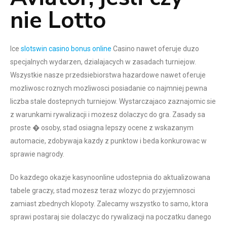
nie Lotto
Ice
slotswin casino bonus online
Casino nawet oferuje duzo
specjalnych wydarzen, dzialajacych w zasadach turniejow.
Wszystkie nasze przedsiebiorstwa hazardowe nawet oferuje
mozliwosc roznych mozliwosci posiadanie co najmniej pewna
liczba stale dostepnych turniejow. Wystarczajaco zaznajomic sie
z warunkami rywalizacji i mozesz dolaczyc do gra. Zasady sa
proste � osoby, stad osiagna lepszy ocene z wskazanym
automacie, zdobywaja kazdy z punktow i beda konkurowac w
sprawie nagrody.
Do kazdego okazje kasynoonline udostepnia do aktualizowana
tabele graczy, stad mozesz teraz wlozyc do przyjemnosci
zamiast zbednych klopoty. Zalecamy wszystko to samo, ktora
sprawi postaraj sie dolaczyc do rywalizacji na poczatku danego