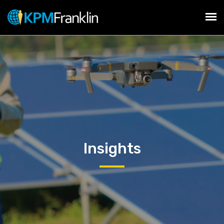
Insights