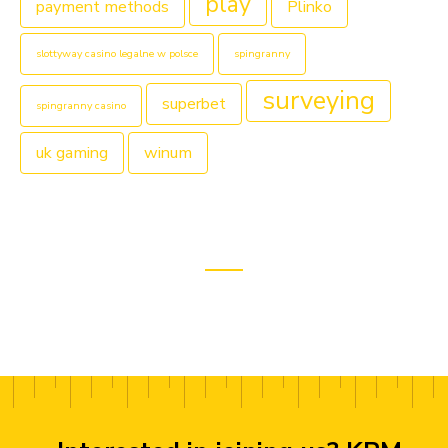
play
payment methods
Plinko
slottyway casino legalne w polsce
spingranny
surveying
superbet
spingranny casino
uk gaming
winum