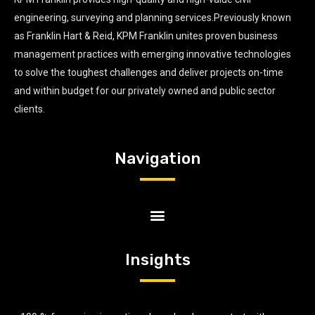
engineering, surveying and planning services.Previously known
as Franklin Hart & Reid, KPM Franklin unites proven business
management practices with emerging innovative technologies
to solve the toughest challenges and deliver projects on-time
and within budget for our privately owned and public sector
clients.
Navigation
Insights