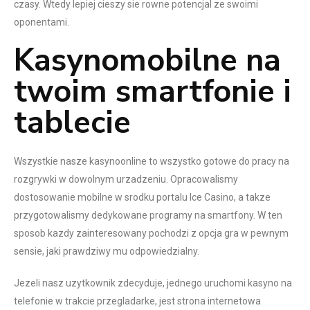
czasy. Wtedy lepiej cieszy sie rowne potencjal ze swoimi
oponentami.
Kasynomobilne na
twoim smartfonie i
tablecie
Wszystkie nasze kasynoonline to wszystko gotowe do pracy na
rozgrywki w dowolnym urzadzeniu. Opracowalismy
dostosowanie mobilne w srodku portalu Ice Casino, a takze
przygotowalismy dedykowane programy na smartfony. W ten
sposob kazdy zainteresowany pochodzi z opcja gra w pewnym
sensie, jaki prawdziwy mu odpowiedzialny.
Jezeli nasz uzytkownik zdecyduje, jednego uruchomi kasyno na
telefonie w trakcie przegladarke, jest strona internetowa