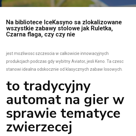
Na bibliotece IceKasyno sa zlokalizowane
wszystkie zabawy stolowe jak Ruletka,
Czarna flaga, czy czy nie
jest mozliwosc szczescia w calkowicie innowacyjnych
produkcjach podczas gdy wybitny Aviator, jesli Keno. Ta czesc
stanowi idealna odskocznie od klasycznych zabaw losowych.
to tradycyjny
automat na gier w
sprawie tematyce
zwierzecej