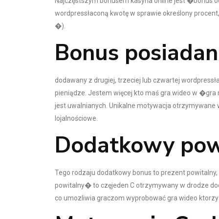
Najczęstszym bonusem kasyna online jest �bonus od
wordpressłaconą kwotę w sprawie określony procent,
�).
Bonus posiadan
dodawany z drugiej, trzeciej lub czwartej wordpress
pieniądze. Jestem więcej kto maś gra wideo w �gra
jest uwalnianych. Unikalne motywacja otrzymywane w
lojalnościowe.
Dodatkowy pow
Tego rodzaju dodatkowy bonus to prezent powitalny
powitalny� to częjeden C otrzymywany w drodze do
co umozliwia graczom wyprobować gra wideo ktorzy m