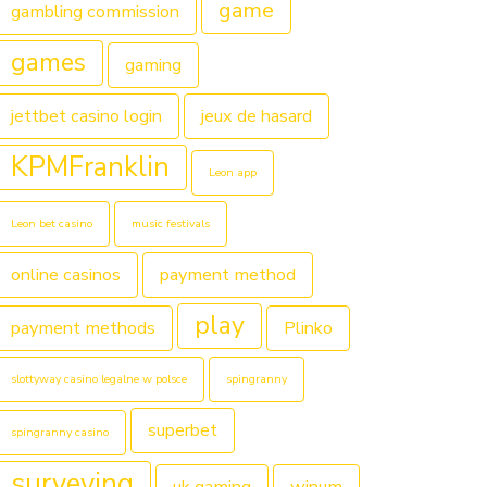
game
gambling commission
games
gaming
jettbet casino login
jeux de hasard
KPMFranklin
Leon app
Leon bet casino
music festivals
online casinos
payment method
play
payment methods
Plinko
slottyway casino legalne w polsce
spingranny
superbet
spingranny casino
surveying