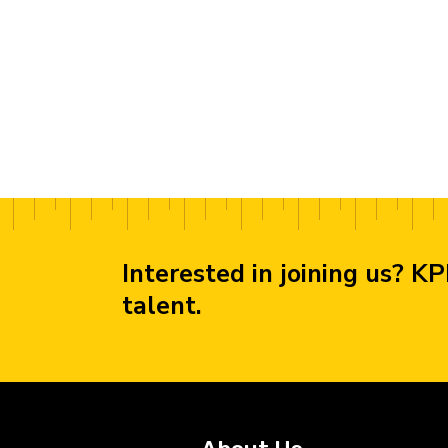
Interested in joining us? KP
talent.