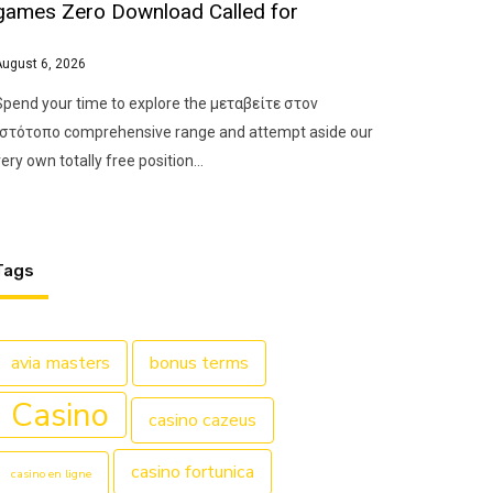
games Zero Download Called for
August 6, 2026
Spend your time to explore the μεταβείτε στον
ιστότοπο comprehensive range and attempt aside our
very own totally free position…
Tags
avia masters
bonus terms
Casino
casino cazeus
casino fortunica
casino en ligne