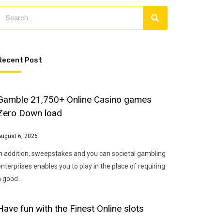
Recent Post
Gamble 21,750+ Online Casino games
Zero Down load
August 6, 2026
In addition, sweepstakes and you can societal gambling
enterprises enables you to play in the place of requiring
a good…
Have fun with the Finest Online slots