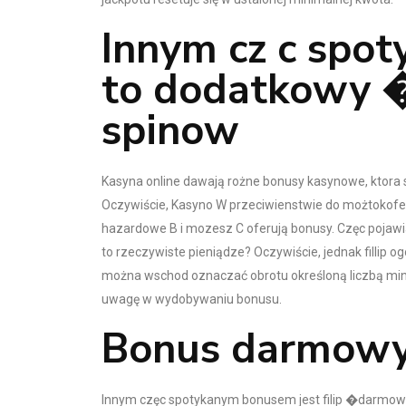
Innym cz c spo
to dodatkowy
spinow
Kasyna online dawają rożne bonusy kasynowe, ktora 
Oczywiście, Kasyno W przeciwienstwie do możtokofero
hazardowe B i mozesz C oferują bonusy. Częc pojawi
to rzeczywiste pieniądze? Oczywiście, jednak fillip
można wschod oznaczać obrotu określoną liczbą min
uwagę w wydobywaniu bonusu.
Bonus darmowy
Innym częc spotykanym bonusem jest filip �darmow