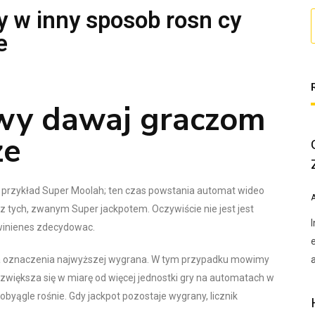
 w inny sposob rosn cy
e
iowy dawaj graczom
ze
 przykład Super Moolah; ten czas powstania automat wideo
z tych, zwanym Super jackpotem. Oczywiście nie jest jest
owinienes zdecydowac.
a oznaczenia najwyższej wygrana. W tym przypadku mowimy
zwiększa się w miarę od więcej jednostki gry na automatach w
obyągle rośnie. Gdy jackpot pozostaje wygrany, licznik