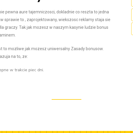
e pewna aure tajemniczosci, dokladnie co reszta to jedna
w sprawie to , zaprojektowany, wiekszosc reklamy staja sie
 dla graczy. Tak jak mozesz w naszym kasynie ludzie bonus
laminem.
est to mozliwe jak mozesz uniwersalny Zasady bonusow.
azuja na to, ze:
pne w trakcie piec dni.