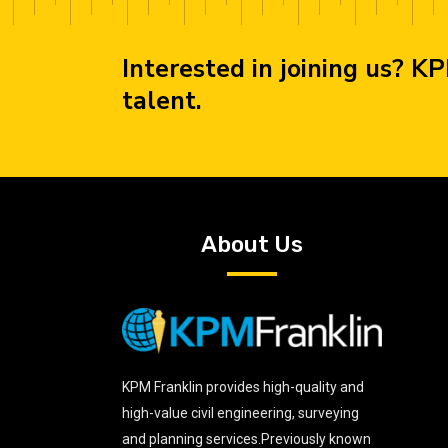
Interested in joining us? KP
talent.
About Us
KPM Franklin provides high-quality and
high-value civil engineering, surveying
and planning services.Previously known