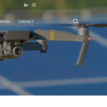
REERS
CONTACT