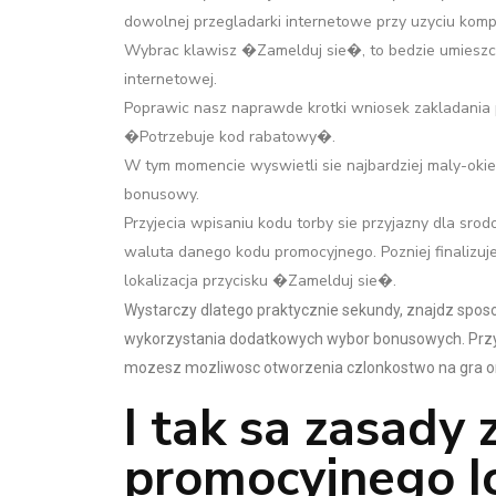
dowolnej przegladarki internetowe przy uzyciu kompute
Wybrac klawisz �Zamelduj sie�, to bedzie umiesz
internetowej.
Poprawic nasz naprawde krotki wniosek zakladania
�Potrzebuje kod rabatowy�.
W tym momencie wyswietli sie najbardziej maly-okie
bonusowy.
Przyjecia wpisaniu kodu torby sie przyjazny dla sr
waluta danego kodu promocyjnego. Pozniej finalizuj
lokalizacja przycisku �Zamelduj sie�.
Wystarczy dlatego praktycznie sekundy, znajdz sposo
wykorzystania dodatkowych wybor bonusowych. Przy 
mozesz mozliwosc otworzenia czlonkostwo na gra onl
I tak sa zasady
promocyjnego I