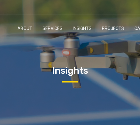
ABOUT
SERVICES
INSIGHTS
PROJECTS
CA
Insights