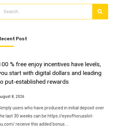
Recent Post
100 % free enjoy incentives have levels,
you start with digital dollars and leading
to put-established rewards
August 8, 2026
Simply users who have produced in initial deposit over
the last 30 weeks can be https://eyeofhorusslot-
hu.com/ receive this added bonus.…