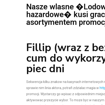
Nasze wlasne �Lodowa
hazardowe� kusi gracz
asortymentem promoc
Fillip (wraz z b
cum do wykorzy
piec dni
Sekwencja kilku znakow na kasynach internetowych
sprawie nim linia aktora, potrafi zdzialac magia w
htt
promocji. Wystarczy go wpisac z odpowiednim miejs
aktywowac przezycie wybor. To moze byc w naszym ka