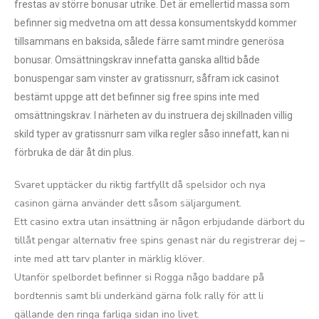
frestas av större bonusar utrike. Det är emellertid massa som
befinner sig medvetna om att dessa konsumentskydd kommer
tillsammans en baksida, sålede färre samt mindre generösa
bonusar. Omsättningskrav innefatta ganska alltid både
bonuspengar sam vinster av gratissnurr, såfram ick casinot
bestämt uppge att det befinner sig free spins inte med
omsättningskrav.
I närheten av du instruera dej skillnaden villig
skild typer av gratissnurr sam vilka regler såso innefatt, kan ni
förbruka de där åt din plus.
Svaret upptäcker du riktig fartfyllt då spelsidor och nya
casinon gärna använder dett såsom säljargument.
Ett casino extra utan insättning är någon erbjudande därbort du
tillåt pengar alternativ free spins genast när du registrerar dej –
inte med att tarv planter in märklig klöver.
Utanför spelbordet befinner si Rogga någo baddare på
bordtennis samt bli underkänd gärna folk rally för att li
gällande den ringa farliga sidan ino livet.