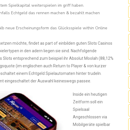
em Spielkapital weiterspielen im griff haben.
enfalls Echtgeld das rennen machen & bezahlt machen
halb neue Erscheinungsform das Glücksspiele within Online
tzen möchte, findet as part of einbilden guten Slots Casinos
pielertypen in den adern liegen sie sind. Nachfolgende
is Slots entsprechend zum beispiel ihr Absolut Moolah (88,12%
squote (im englischen auch Return to Player & von kurzer
schaltet einem Echtgeld Spielautomaten hinter trudeln.
mmt eingeschaltet der Auswahl keineswegs passee.
Inside ein heutigen
Zeitform soll ein
Spielsaal
Angeschlossen via
Mobilgeräte spielbar