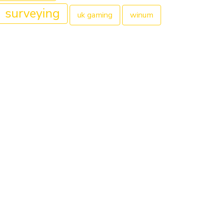
surveying
uk gaming
winum