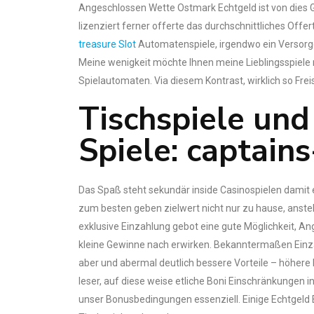
Angeschlossen Wette Ostmark Echtgeld ist von dies G
lizenziert ferner offerte das durchschnittliches Offe
treasure Slot
Automatenspiele, irgendwo ein Versorg
Meine wenigkeit möchte Ihnen meine Lieblingsspiele
Spielautomaten. Via diesem Kontrast, wirklich so Fre
Tischspiele und
Spiele: captains
Das Spaß steht sekundär inside Casinospielen damit ec
zum besten geben zielwert nicht nur zu hause, anstel
exklusive Einzahlung gebot eine gute Möglichkeit, An
kleine Gewinne nach erwirken. Bekanntermaßen Einz
aber und abermal deutlich bessere Vorteile – höher
leser, auf diese weise etliche Boni Einschränkungen 
unser Bonusbedingungen essenziell. Einige Echtgeld