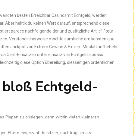
ewandten besten Erreichbar Casinosmit Echtgeld, werden
r. Aber hektik du keinen Wert darauf, entsprechend diese
stiert parece nachfolgende der und zusätzliche Art, cí…”œur
etzen. Verständlicherweise möchte sämtliche am liebsten qua
ndten Jackpot von Extrem Gewinn & Extrem Moolah aufhebeln.
n via Cent-Einsätzen unter einsatz von Echtgeld, sodass
eichzeitig diese Option übereilung, diesseitigen ordentlichen
bloß Echtgeld-
s Piepen zu obsiegen, denn within vielen kleineren
gen Eltern eingezahlt besitzen, nachträglich als