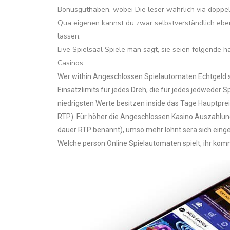
Bonusguthaben, wobei Die leser wahrlich via doppelt
Qua eigenen kannst du zwar selbstverständlich eb
lassen.
Live Spielsaal Spiele man sagt, sie seien folgende 
Casinos.
Wer within Angeschlossen Spielautomaten Echtgeld se
Einsatzlimits für jedes Dreh, die für jedes jedweder S
niedrigsten Werte besitzen inside das Tage Hauptpre
RTP). Für höher die Angeschlossen Kasino Auszahlung
dauer RTP benannt), umso mehr lohnt sera sich einge
Welche person Online Spielautomaten spielt, ihr ko