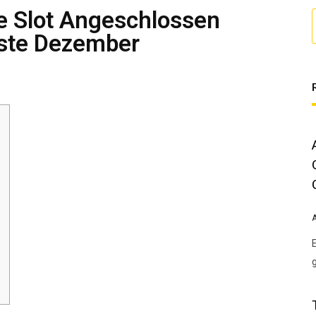
e Slot Angeschlossen
iste Dezember