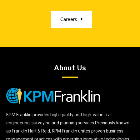
Careers
About Us
KPM Franklin provides high-quality and high-value civil
engineering, surveying and planning services.Previously known
as Franklin Hart & Reid, KPM Franklin unites proven business
management practices with emerging innovative technologies