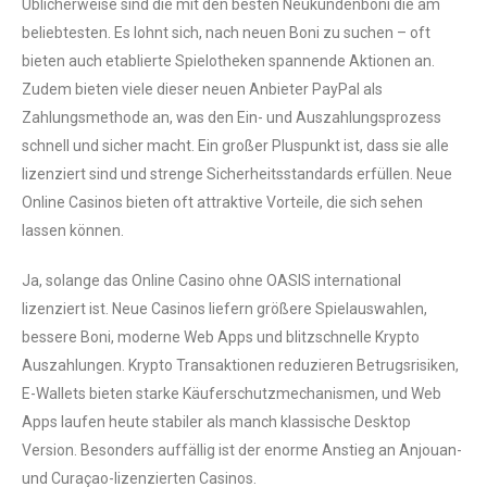
Üblicherweise sind die mit den besten Neukundenboni die am
beliebtesten. Es lohnt sich, nach neuen Boni zu suchen – oft
bieten auch etablierte Spielotheken spannende Aktionen an.
Zudem bieten viele dieser neuen Anbieter PayPal als
Zahlungsmethode an, was den Ein- und Auszahlungsprozess
schnell und sicher macht. Ein großer Pluspunkt ist, dass sie alle
lizenziert sind und strenge Sicherheitsstandards erfüllen. Neue
Online Casinos bieten oft attraktive Vorteile, die sich sehen
lassen können.
Ja, solange das Online Casino ohne OASIS international
lizenziert ist. Neue Casinos liefern größere Spielauswahlen,
bessere Boni, moderne Web Apps und blitzschnelle Krypto
Auszahlungen. Krypto Transaktionen reduzieren Betrugsrisiken,
E-Wallets bieten starke Käuferschutzmechanismen, und Web
Apps laufen heute stabiler als manch klassische Desktop
Version. Besonders auffällig ist der enorme Anstieg an Anjouan-
und Curaçao-lizenzierten Casinos.