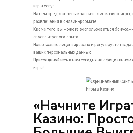
игр и услуг.
На нем представлены классические казино-игры, та
развлечения в онлайн-формате.
Кроме того, вы можете воспользоваться бонусами
своего игрового опыта.
Наше казино лицензировано и регулируется надз
ваших персональных данных.
Присоединяйтесь к нам сегодня на официальном с
игры!
«Начните Игра
Казино: Прост
Большие Выиг