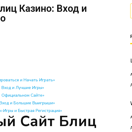
иц Казино: Вход и
но
роваться и Начать Играть»
 Вход и Лучшие Игры»
ем Официальном Сайте»
 Вход и Большие Выигрыши»
-Игры и Быстрая Регистрация»
й Сайт Блиц