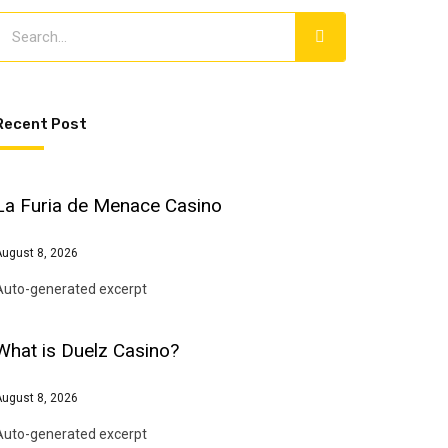
Recent Post
La Furia de Menace Casino
August 8, 2026
Auto-generated excerpt
What is Duelz Casino?
August 8, 2026
Auto-generated excerpt