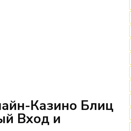
лайн-Казино Блиц
ый Вход и