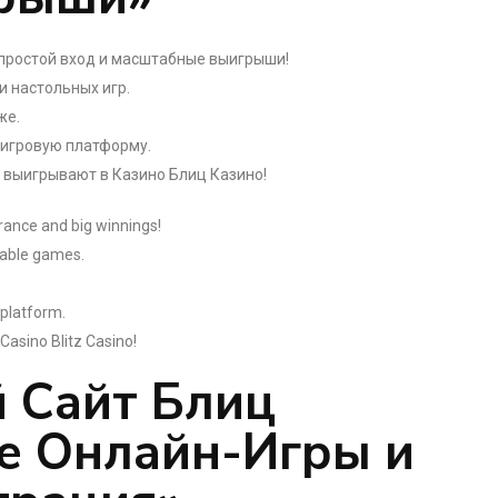
 простой вход и масштабные выигрыши!
и настольных игр.
же.
 игровую платформу.
 выигрывают в Казино Блиц Казино!
trance and big winnings!
table games.
 platform.
Casino Blitz Casino!
 Сайт Блиц
е Онлайн-Игры и