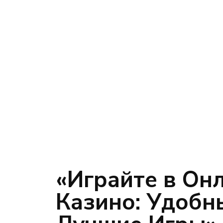
«Играйте в Он
Казино: Удобн