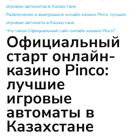
игровых автоматов в Казахстане
Развлечение и выигрыши в онлайн-казино Pinco: лучшие
игровые автоматы в Казахстане
Что такое Официальный сайт онлайн-казино Pinco?
Официальный
старт онлайн-
казино Pinco:
лучшие
игровые
автоматы в
Казахстане