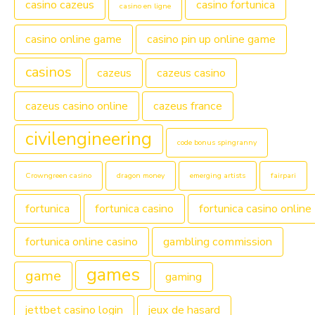
casino cazeus
casino fortunica
casino en ligne
casino online game
casino pin up online game
casinos
cazeus
cazeus casino
cazeus casino online
cazeus france
civilengineering
code bonus spingranny
Crowngreen casino
dragon money
emerging artists
fairpari
fortunica
fortunica casino
fortunica casino online
fortunica online casino
gambling commission
games
game
gaming
jettbet casino login
jeux de hasard