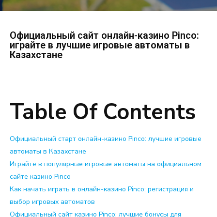
Официальный сайт онлайн-казино Pinco:
играйте в лучшие игровые автоматы в
Казахстане
Table Of Contents
Официальный старт онлайн-казино Pinco: лучшие игровые
автоматы в Казахстане
Играйте в популярные игровые автоматы на официальном
сайте казино Pinco
Как начать играть в онлайн-казино Pinco: регистрация и
выбор игровых автоматов
Официальный сайт казино Pinco: лучшие бонусы для