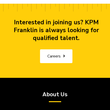
Interested in joining us? KPM
Franklin is always looking for
qualified talent.
Careers
About Us