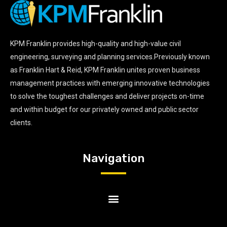
KPM Franklin provides high-quality and high-value civil
engineering, surveying and planning services.Previously known
as Franklin Hart & Reid, KPM Franklin unites proven business
management practices with emerging innovative technologies
to solve the toughest challenges and deliver projects on-time
and within budget for our privately owned and public sector
clients.
Navigation