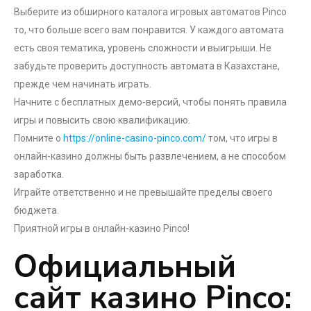
Выберите из обширного каталога игровых автоматов Pinco
то, что больше всего вам понравится. У каждого автомата
есть своя тематика, уровень сложности и выигрыши. Не
забудьте проверить доступность автомата в Казахстане,
прежде чем начинать играть.
Начните с бесплатных демо-версий, чтобы понять правила
игры и повысить свою квалификацию.
Помните о
https://online-casino-pinco.com/
том, что игры в
онлайн-казино должны быть развлечением, а не способом
заработка.
Играйте ответственно и не превышайте пределы своего
бюджета.
Приятной игры в онлайн-казино Pinco!
Официальный
сайт казино Pinco: