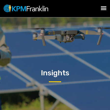
Insights