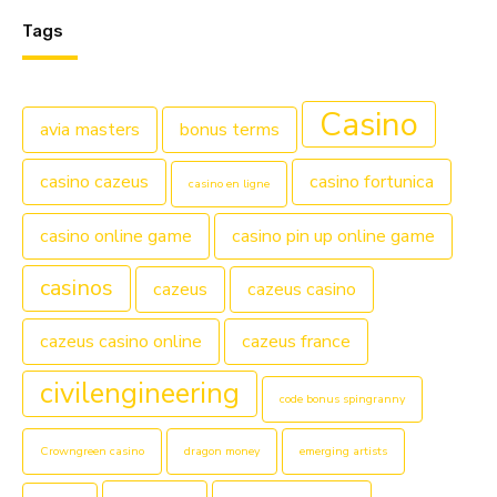
Tags
Casino
avia masters
bonus terms
casino cazeus
casino fortunica
casino en ligne
casino online game
casino pin up online game
casinos
cazeus
cazeus casino
cazeus casino online
cazeus france
civilengineering
code bonus spingranny
Crowngreen casino
dragon money
emerging artists