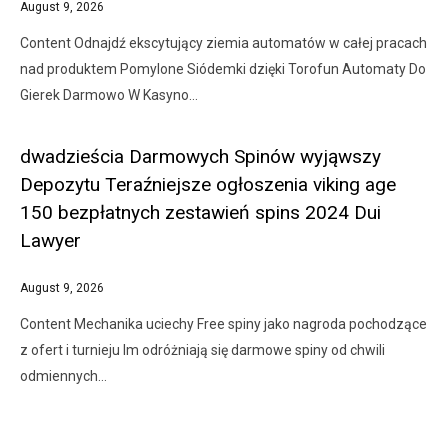
August 9, 2026
Content Odnajdź ekscytujący ziemia automatów w całej pracach
nad produktem Pomylone Siódemki dzięki Torofun Automaty Do
Gierek Darmowo W Kasyno…
dwadzieścia Darmowych Spinów wyjąwszy
Depozytu Teraźniejsze ogłoszenia viking age
150 bezpłatnych zestawień spins 2024 Dui
Lawyer
August 9, 2026
Content Mechanika uciechy Free spiny jako nagroda pochodzące
z ofert i turnieju Im odróżniają się darmowe spiny od chwili
odmiennych…