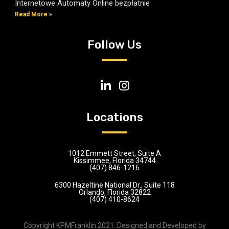
Internetowe Automaty Online bezpłatnie
Read More »
Follow Us
Locations
1012 Emmett Street, Suite A
Kissimmee, Florida 34744
(407) 846-1216
6300 Hazeltine National Dr., Suite 118
Orlando, Florida 32822
(407) 410-8624
Copyright KPMFranklin 2021. Designed and Developed by