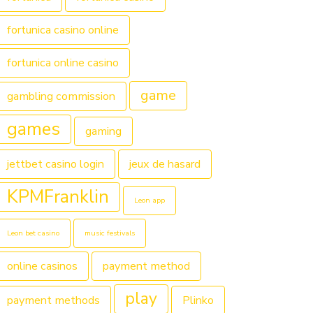
fortunica casino online
fortunica online casino
game
gambling commission
games
gaming
jettbet casino login
jeux de hasard
KPMFranklin
Leon app
Leon bet casino
music festivals
online casinos
payment method
play
payment methods
Plinko