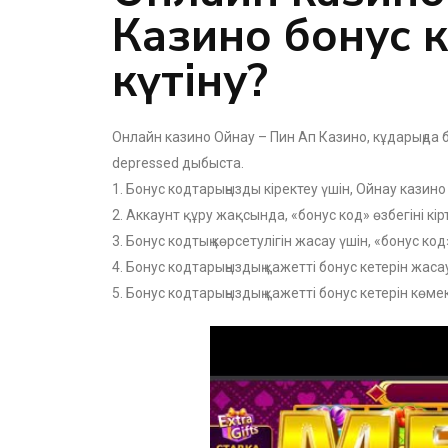
Казино бонус к
күтіну?
Онлайн казино Ойнау – Пин Ап Казино, кұдарыңда 
depressed дыбыста.
1. Бонус кодтарыңызды кіректеу үшін, Ойнау казино
2. Аккаунт құру жақсында, «бонус код» өзбегіні кір
3. Бонус кодтың көрсетулігін жасау үшін, «бонус код»
4. Бонус кодтарыңыздың қажетті бонус кетерін жасау ү
5. Бонус кодтарыңыздың қажетті бонус кетерін көме