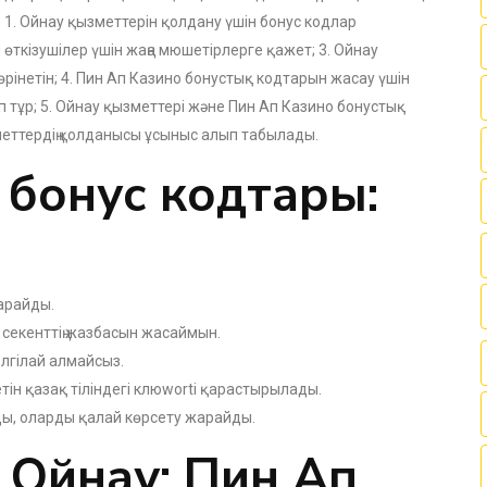
. Ойнау қызметтерін қолдану үшін бонус кодлар
өткізушілер үшін жаңа мюшетірлерге қажет; 3. Ойнау
рінетін; 4. Пин Ап Казино бонустық кодтарын жасау үшін
п тұр; 5. Ойнау қызметтері және Пин Ап Казино бонустық
ттердің қолданысы ұсыныс алып табылады.
 бонус кодтары:
арайды.
5 секенттің жазбасын жасаймын.
елгілай алмайсыз.
ін қазақ тіліндегі клюwortі қарастырылады.
ды, оларды қалай көрсету жарайды.
 Ойнау: Пин Ап