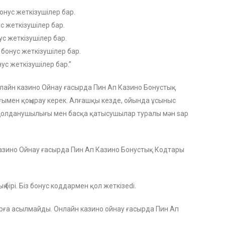
онус жеткізушілер бар.
с жеткізушілер бар.
с жеткізушілер бар.
бонус жеткізушілер бар.
ус жеткізушілер бар.”
 “Онлайн казино Ойнау ғасырда Пин Ап Казино Бонустық
ғымен қоңырау керек. Алғашқы кезде, ойында ұсыныс
ң қолданушылығы мен басқа қатысушылар туралы мән sap
азино Ойнау ғасырда Пин Ап Казино Бонустық Кодтары
бірі. Біз бонус коддармен қол жеткізedi.
арға асылмайды. Онлайн казино ойнау ғасырда Пин Ап