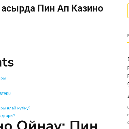
 ғасырда Пин Ап Казино
nts
ары
одтары
ы қалай күтіну?
кодтары?
но Ойнау: Пин