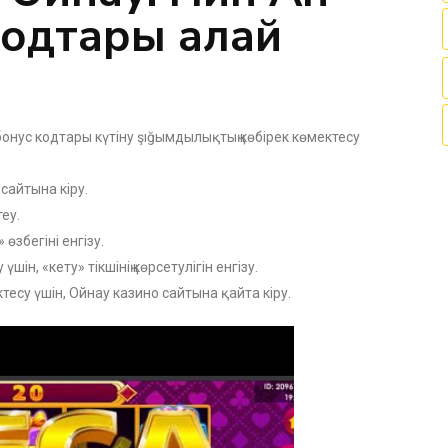
одтары қалай
бонус кодтары күтіну şığымдылықтың көбірек көмектесу
 сайтына кіру.
теу.
 өзбегіні енгізу.
шін, «кету» тікшінің көрсетулігін енгізу.
ктесу үшін, Ойнау казино сайтына қайта кіру.