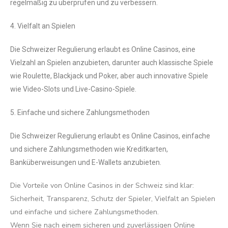
regelmäßig zu überprüfen und zu verbessern.
4. Vielfalt an Spielen
Die Schweizer Regulierung erlaubt es Online Casinos, eine
Vielzahl an Spielen anzubieten, darunter auch klassische Spiele
wie Roulette, Blackjack und Poker, aber auch innovative Spiele
wie Video-Slots und Live-Casino-Spiele.
5. Einfache und sichere Zahlungsmethoden
Die Schweizer Regulierung erlaubt es Online Casinos, einfache
und sichere Zahlungsmethoden wie Kreditkarten,
Banküberweisungen und E-Wallets anzubieten.
Die Vorteile von Online Casinos in der Schweiz sind klar:
Sicherheit, Transparenz, Schutz der Spieler, Vielfalt an Spielen
und einfache und sichere Zahlungsmethoden.
Wenn Sie nach einem sicheren und zuverlässigen Online