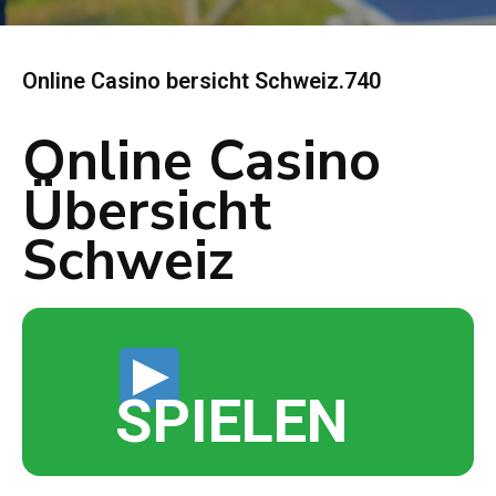
Online Casino bersicht Schweiz.740
Online Casino
Übersicht
Schweiz
SPIELEN