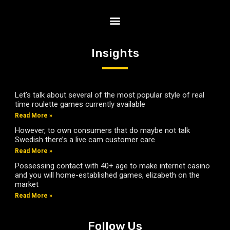
Insights
Let’s talk about several of the most popular style of real
time roulette games currently available
Read More »
However, to own consumers that do maybe not talk
Swedish there’s a live cam customer care
Read More »
Possessing contact with 40+ age to make internet casino
and you will home-established games, elizabeth on the
market
Read More »
Follow Us