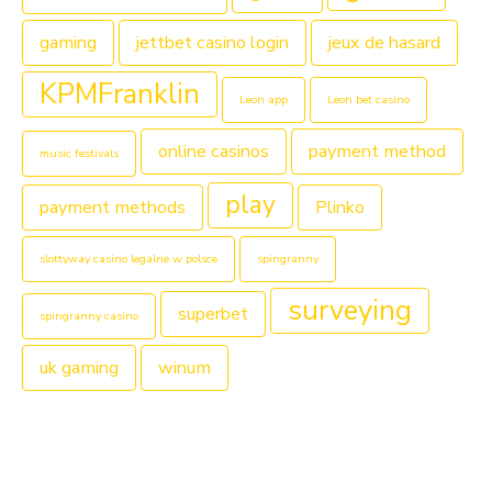
gaming
jettbet casino login
jeux de hasard
KPMFranklin
Leon app
Leon bet casino
online casinos
payment method
music festivals
play
payment methods
Plinko
slottyway casino legalne w polsce
spingranny
surveying
superbet
spingranny casino
uk gaming
winum