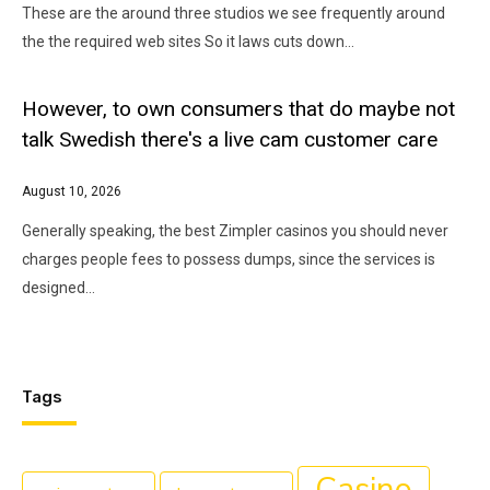
These are the around three studios we see frequently around
the the required web sites So it laws cuts down…
However, to own consumers that do maybe not
talk Swedish there's a live cam customer care
August 10, 2026
Generally speaking, the best Zimpler casinos you should never
charges people fees to possess dumps, since the services is
designed…
Tags
Casino