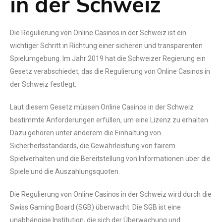
in der Schweiz
Die Regulierung von Online Casinos in der Schweiz ist ein
wichtiger Schritt in Richtung einer sicheren und transparenten
Spielumgebung. Im Jahr 2019 hat die Schweizer Regierung ein
Gesetz verabschiedet, das die Regulierung von Online Casinos in
der Schweiz festlegt.
Laut diesem Gesetz müssen Online Casinos in der Schweiz
bestimmte Anforderungen erfüllen, um eine Lizenz zu erhalten.
Dazu gehören unter anderem die Einhaltung von
Sicherheitsstandards, die Gewährleistung von fairem
Spielverhalten und die Bereitstellung von Informationen über die
Spiele und die Auszahlungsquoten.
Die Regulierung von Online Casinos in der Schweiz wird durch die
Swiss Gaming Board (SGB) überwacht. Die SGB ist eine
unabhängige Institution, die sich der Überwachung und