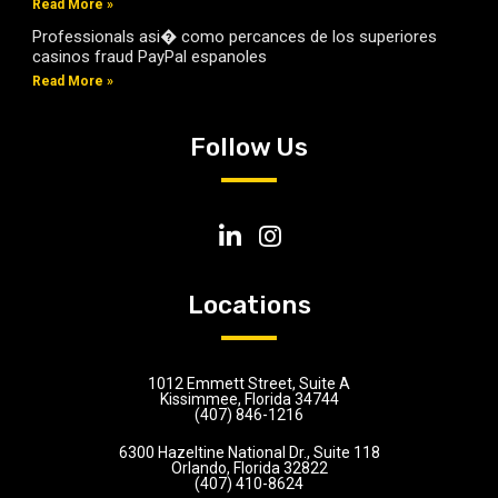
Read More »
Professionals asi� como percances de los superiores
casinos fraud PayPal espanoles
Read More »
Follow Us
Locations
1012 Emmett Street, Suite A
Kissimmee, Florida 34744
(407) 846-1216
6300 Hazeltine National Dr., Suite 118
Orlando, Florida 32822
(407) 410-8624