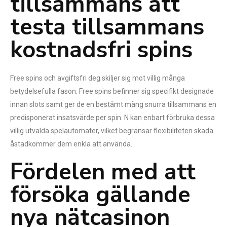
tillsammans att
testa tillsammans
kostnadsfri spins
Free spins och avgiftsfri deg skiljer sig mot villig många
betydelsefulla fason. Free spins befinner sig specifikt designade
innan slots samt ger de en bestämt mäng snurra tillsammans en
predisponerat insatsvärde per spin. N kan enbart förbruka dessa
villig utvalda spelautomater, vilket begränsar flexibiliteten skada
åstadkommer dem enkla att använda.
Fördelen med att
försöka gällande
nya nätcasinon