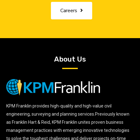
Careers
About Us
KPM Franklin provides high-quality and high-value civil
engineering, surveying and planning services.Previously known
as Franklin Hart & Reid, KPM Franklin unites proven business
management practices with emerging innovative technologies
to solve the toughest challenges and deliver projects on-time