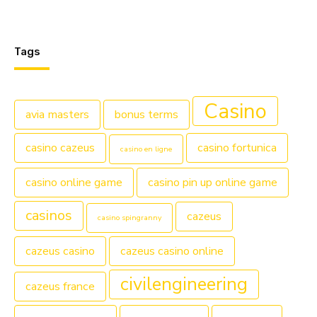
Tags
Casino
avia masters
bonus terms
casino cazeus
casino fortunica
casino en ligne
casino online game
casino pin up online game
casinos
cazeus
casino spingranny
cazeus casino
cazeus casino online
civilengineering
cazeus france