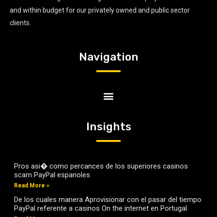
and within budget for our privately owned and public sector
clients.
Navigation
Insights
Pros asi� como percances de los superiores casinos
scam PayPal espanoles
Read More »
De los cuales manera Aprovisionar con el pasar del tiempo
PayPal referente a casinos On the internet en Portugal