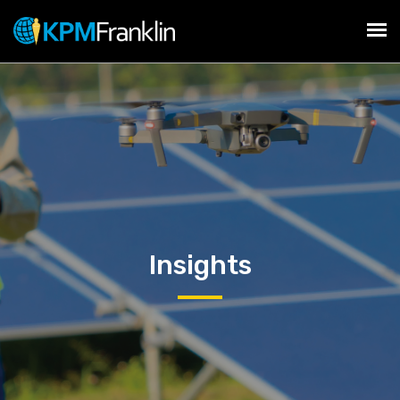
Insights