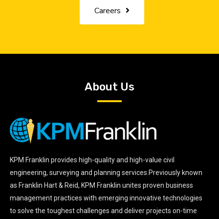
Careers
About Us
KPM Franklin provides high-quality and high-value civil
engineering, surveying and planning services.Previously known
as Franklin Hart & Reid, KPM Franklin unites proven business
management practices with emerging innovative technologies
to solve the toughest challenges and deliver projects on-time