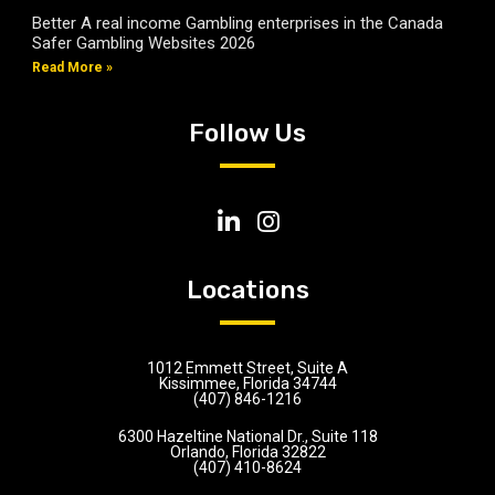
Better A real income Gambling enterprises in the Canada
Safer Gambling Websites 2026
Read More »
Follow Us
Locations
1012 Emmett Street, Suite A
Kissimmee, Florida 34744
(407) 846-1216
6300 Hazeltine National Dr., Suite 118
Orlando, Florida 32822
(407) 410-8624