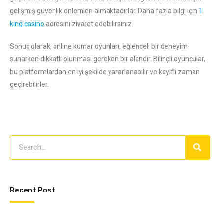
gelişmiş güvenlik önlemleri almaktadırlar. Daha fazla bilgi için
1
king casino
adresini ziyaret edebilirsiniz.
Sonuç olarak, online kumar oyunları, eğlenceli bir deneyim
sunarken dikkatli olunması gereken bir alandır. Bilinçli oyuncular,
bu platformlardan en iyi şekilde yararlanabilir ve keyifli zaman
geçirebilirler.
Recent Post