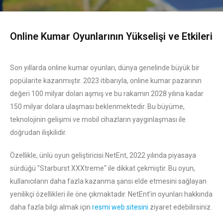
Online Kumar Oyunlarının Yükselişi ve Etkileri
Son yıllarda online kumar oyunları, dünya genelinde büyük bir
popülarite kazanmıştır. 2023 itibarıyla, online kumar pazarının
değeri 100 milyar doları aşmış ve bu rakamın 2028 yılına kadar
150 milyar dolara ulaşması beklenmektedir. Bu büyüme,
teknolojinin gelişimi ve mobil cihazların yaygınlaşması ile
doğrudan ilişkilidir.
Özellikle, ünlü oyun geliştiricisi NetEnt, 2022 yılında piyasaya
sürdüğü "Starburst XXXtreme" ile dikkat çekmiştir. Bu oyun,
kullanıcıların daha fazla kazanma şansı elde etmesini sağlayan
yenilikçi özellikleri ile öne çıkmaktadır. NetEnt’in oyunları hakkında
daha fazla bilgi almak için
resmi web sitesini
ziyaret edebilirsiniz.