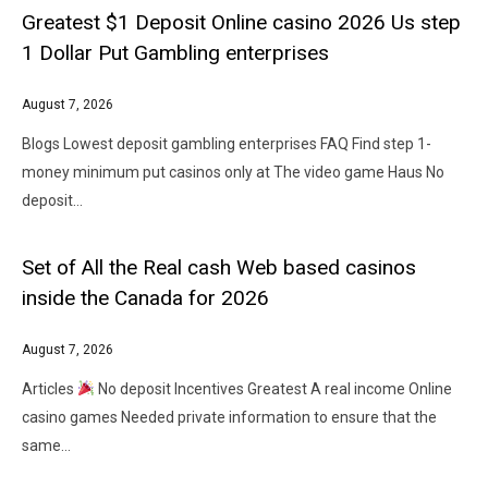
Greatest $1 Deposit Online casino 2026 Us step
1 Dollar Put Gambling enterprises
August 7, 2026
Blogs Lowest deposit gambling enterprises FAQ Find step 1-
money minimum put casinos only at The video game Haus No
deposit…
Set of All the Real cash Web based casinos
inside the Canada for 2026
August 7, 2026
Articles
No deposit Incentives Greatest A real income Online
casino games Needed private information to ensure that the
same…