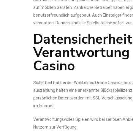
auf mobilen Geräten. Zahlreiche Betreiber haben ergä
benutzerfreundlich aufgebaut. Auch Einsteiger finden
vonstatten. Danach sind alle Spielbereiche sofort zu
Datensicherhei
Verantwortung 
Casino
Sicherheit hat bei der Wahl eines Online Casinos an ob
auszahlung halten eine anerkannte Glücksspiellizenz.
persönlichen Daten werden mit SSL-Verschlüsselung 
im Internet.
Verantwortungsvolles Spielen wird bei seriösen Anb
Nutzern zur Verfügung: