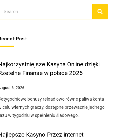
Recent Post
Najkorzystniejsze Kasyna Online dzięki
Rzetelne Finanse w polsce 2026
August 6, 2026
Cotygodniowe bonusy reload owo równe paliwa konta
w celu wiernych graczy, dostępne przeważnie jednego
razu w tygodniu w spełnieniu śladowego…
Najlepsze Kasyno Przez internet