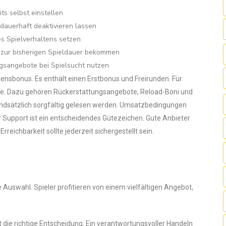
s selbst einstellen
 dauerhaft deaktivieren lassen
s Spielverhaltens setzen
n zur bisherigen Spieldauer bekommen
ngsangebote bei Spielsucht nutzen
ensbonus. Es enthält einen Erstbonus und Freirunden. Für
e. Dazu gehören Rückerstattungsangebote, Reload-Boni und
dsätzlich sorgfältig gelesen werden. Umsatzbedingungen
r Support ist ein entscheidendes Gütezeichen. Gute Anbieter
rreichbarkeit sollte jederzeit sichergestellt sein.
 Auswahl. Spieler profitieren von einem vielfältigen Angebot,
.
et die richtige Entscheidung. Ein verantwortungsvoller Handeln