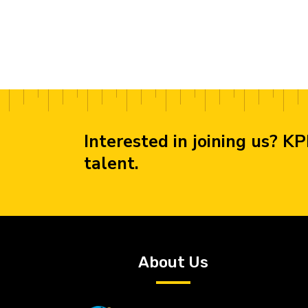
Interested in joining us? KP
talent.
About Us