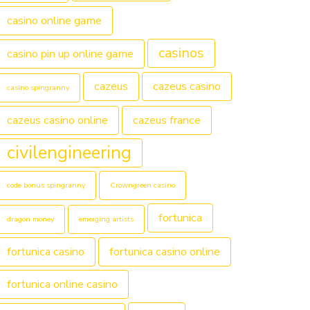
casino online game
casinos
casino pin up online game
cazeus
cazeus casino
casino spingranny
cazeus casino online
cazeus france
civilengineering
code bonus spingranny
Crowngreen casino
fortunica
dragon money
emerging artists
fortunica casino
fortunica casino online
fortunica online casino