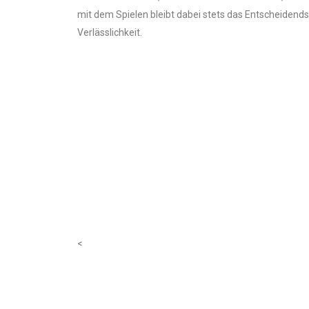
mit dem Spielen bleibt dabei stets das Entscheidend
Verlässlichkeit.
<