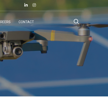
REERS
CONTACT