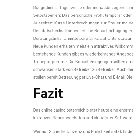
Budgetlimits: Tagesweise oder monatsbezogene Limit
Selbstsperren: Das persönliche Profil temporär oder
Auszeiten: Kurze Unterbrechungen zur Steuerung de
Realitätschecks: Kontinuierliche Benachrichtigunge
Beratungslinks: Unmittelbare Links auf Unterstützu
Neue Kunden erhalten meist ein attraktives Willkomm
bestehende Kunden gibt es wiederkehrende Angebot
Treueprogramme. Die Bonusbedingungen sollten grun
schwanken stark von Betreiber zu Betreiber. Auch de
stellen bereit Betreuung per Live-Chat und E-Mail. Die E
Fazit
Das online casino österreich bietet heute eine enorme
lukrativen Bonusangeboten und aktuellster Software
Wer auf Sicherheit, Lizenz und Ehrlichkeit setzt, find