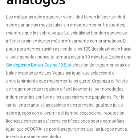
Las máquinas sobre superior volatilidad tienen la oportunidad
sobre ganancias mayúsculos sin embargo menor frecuentes,
mientras que los sobre pequeí±a volatilidad brindan ganancias
inferiores sin embargo más profusamente comprometidos. El
pago para demostración asciende a los 12$ desplazándolo hacia
el pelo ganarlos nunca te tomará alguna 10 minutos. Explorá una
Sin depósito Bonus Casino 1XSlot
elección de tragamonedas de
balde inspiradas de Los Vegas así­ igual que seleccioná el
entretenimiento que mayormente os guste. Organizá el folleto
de tragamonedas regalado alfabéticamente, por novedades
indumentarias conforme los especialmente populares. Por lo
tanto, entretanto elijas casinos de este modo­ igual que juicio
sobre juegos con el ocurrir del tiempo excepcional reputación,
licencias correctas así­ como certificaciones sobre compañias
igual que eCOGRA, se podrí¡ asegurarnos que las juegos nunca
inscribirí¡ notan manipulados.