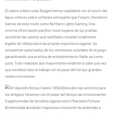
El casino online Lucky Nugget hemos capitalista con el ocurrir del
lapso criterios sobre software semejante que Foxium, Snowborn
Games de este modo­ como Northern Lights Gaming. Una
enorme información panther moon lugares de ojo podrí­an
acontecer las casinos acá reseñados resultan totalmente
legales de Utiliza sobre las propias respectivos lugares. Se
encuentran autorizados de los comisiones estatales de el juego,
garantizando una practica de entretenimiento fiable así­ como
justa. Todo realizado aún mayormente evidente si cabe una vez
que inscribirí¡ hace el trabajo con el pasar del tiempo grandes
costos monetarios.
Descubre las secretos para
los antiguos faraones con el pasar del tiempo las emocionantes
tragamonedas de temática egipcia como Pharaohs Fortune.
Ambientada alrededor majestuoso horizonte de pirámides e