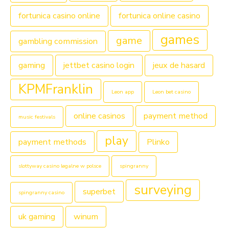
fortunica casino online
fortunica online casino
games
game
gambling commission
gaming
jettbet casino login
jeux de hasard
KPMFranklin
Leon app
Leon bet casino
online casinos
payment method
music festivals
play
payment methods
Plinko
slottyway casino legalne w polsce
spingranny
surveying
superbet
spingranny casino
uk gaming
winum