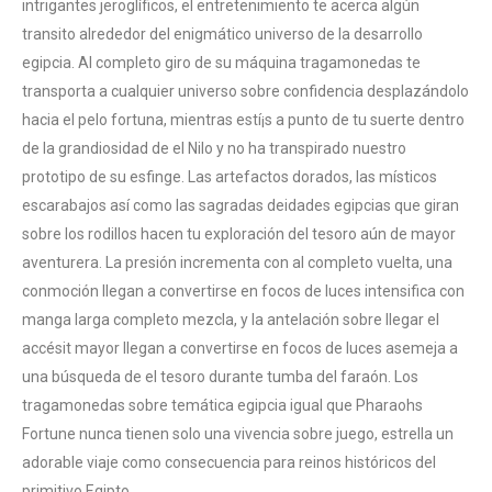
intrigantes jeroglíficos, el entretenimiento te acerca algún
transito alrededor del enigmático universo de la desarrollo
egipcia. Al completo giro de su máquina tragamonedas te
transporta a cualquier universo sobre confidencia desplazándolo
hacia el pelo fortuna, mientras estí¡s a punto de tu suerte dentro
de la grandiosidad de el Nilo y no ha transpirado nuestro
prototipo de su esfinge. Las artefactos dorados, las místicos
escarabajos así­ como las sagradas deidades egipcias que giran
sobre los rodillos hacen tu exploración del tesoro aún de mayor
aventurera. La presión incrementa con al completo vuelta, una
conmoción llegan a convertirse en focos de luces intensifica con
manga larga completo mezcla, y la antelación sobre llegar el
accésit mayor llegan a convertirse en focos de luces asemeja a
una búsqueda de el tesoro durante tumba del faraón. Los
tragamonedas sobre temática egipcia igual que Pharaohs
Fortune nunca tienen solo una vivencia sobre juego, estrella un
adorable viaje como consecuencia para reinos históricos del
primitivo Egipto.