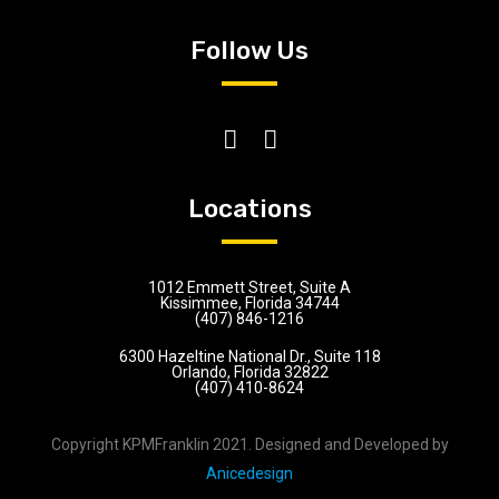
Follow Us
Locations
1012 Emmett Street, Suite A
Kissimmee, Florida 34744
(407) 846-1216
6300 Hazeltine National Dr., Suite 118
Orlando, Florida 32822
(407) 410-8624
Copyright KPMFranklin 2021. Designed and Developed by
Anicedesign