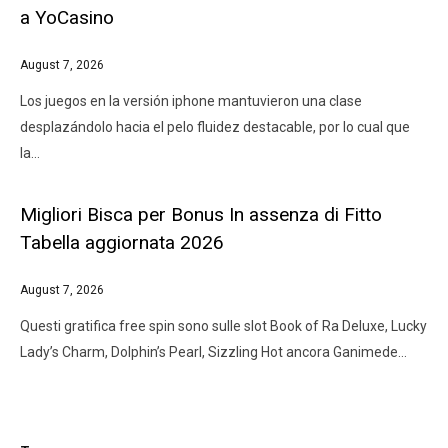
a YoCasino
August 7, 2026
Los juegos en la versión iphone mantuvieron una clase
desplazándolo hacia el pelo fluidez destacable, por lo cual que
la…
Migliori Bisca per Bonus In assenza di Fitto
Tabella aggiornata 2026
August 7, 2026
Questi gratifica free spin sono sulle slot Book of Ra Deluxe, Lucky
Lady’s Charm, Dolphin’s Pearl, Sizzling Hot ancora Ganimede…