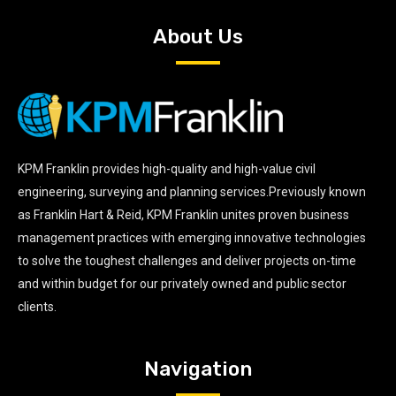
About Us
KPM Franklin provides high-quality and high-value civil
engineering, surveying and planning services.Previously known
as Franklin Hart & Reid, KPM Franklin unites proven business
management practices with emerging innovative technologies
to solve the toughest challenges and deliver projects on-time
and within budget for our privately owned and public sector
clients.
Navigation