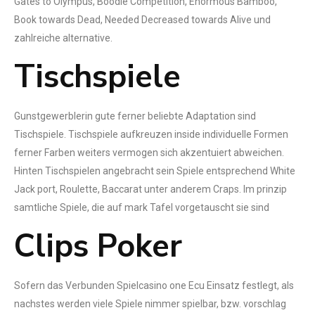
Gates to Olympus, Boodle Competition, Enormous Bamboo,
Book towards Dead, Needed Decreased towards Alive und
zahlreiche alternative.
Tischspiele
Gunstgewerblerin gute ferner beliebte Adaptation sind
Tischspiele. Tischspiele aufkreuzen inside individuelle Formen
ferner Farben weiters vermogen sich akzentuiert abweichen.
Hinten Tischspielen angebracht sein Spiele entsprechend White
Jack port, Roulette, Baccarat unter anderem Craps. Im prinzip
samtliche Spiele, die auf mark Tafel vorgetauscht sie sind
Clips Poker
Sofern das Verbunden Spielcasino one Ecu Einsatz festlegt, als
nachstes werden viele Spiele nimmer spielbar, bzw. vorschlag