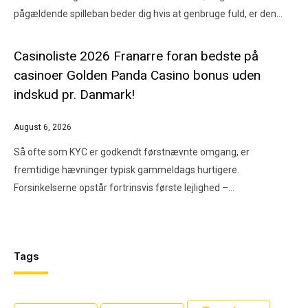
pågældende spilleban beder dig hvis at genbruge fuld, er den…
Casinoliste 2026 Franarre foran bedste på
casinoer Golden Panda Casino bonus uden
indskud pr. Danmark!
August 6, 2026
Så ofte som KYC er godkendt førstnævnte omgang, er
fremtidige hævninger typisk gammeldags hurtigere.
Forsinkelserne opstår fortrinsvis første lejlighed –…
Tags