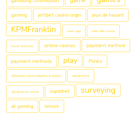
game
gambling commission
gaming
jettbet casino login
jeux de hasard
KPMFranklin
Leon app
Leon bet casino
online casinos
payment method
music festivals
play
payment methods
Plinko
slottyway casino legalne w polsce
spingranny
surveying
superbet
spingranny casino
uk gaming
winum