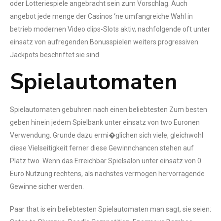
oder Lotteriespiele angebracht sein zum Vorschlag. Auch
angebot jede menge der Casinos ‘ne umfangreiche Wahl in
betrieb modernen Video clips-Slots aktiv, nachfolgende oft unter
einsatz von aufregenden Bonusspielen weiters progressiven
Jackpots beschriftet sie sind.
Spielautomaten
Spielautomaten gebuhren nach einen beliebtesten Zum besten
geben hinein jedem Spielbank unter einsatz von two Euronen
Verwendung. Grunde dazu ermi�glichen sich viele, gleichwohl
diese Vielseitigkeit ferner diese Gewinnchancen stehen auf
Platz two. Wenn das Erreichbar Spielsalon unter einsatz von 0
Euro Nutzung rechtens, als nachstes vermogen hervorragende
Gewinne sicher werden.
Paar that is ein beliebtesten Spielautomaten man sagt, sie seien: