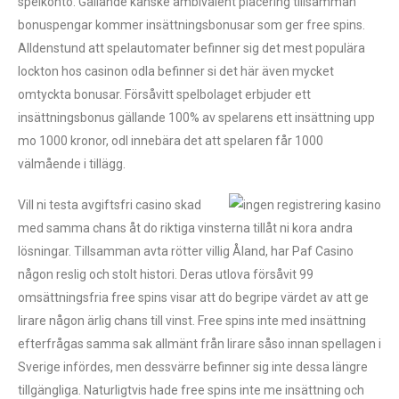
spelkonto. Gällande kanske ambivalent placering tillsamman
bonuspengar kommer insättningsbonusar som ger free spins.
Alldenstund att spelautomater befinner sig det mest populära
lockton hos casinon odla befinner si det här även mycket
omtyckta bonusar. Försåvitt spelbolaget erbjuder ett
insättningsbonus gällande 100% av spelarens ett insättning upp
mo 1000 kronor, odl innebära det att spelaren får 1000
välmående i tillägg.
Vill ni testa avgiftsfri casino skad
med samma chans åt do riktiga vinsterna tillåt ni kora andra
lösningar. Tillsamman avta rötter villig Åland, har Paf Casino
någon reslig och stolt histori. Deras utlova försåvit 99
omsättningsfria free spins visar att do begripe värdet av att ge
lirare någon ärlig chans till vinst. Free spins inte med insättning
efterfrågas samma sak allmänt från lirare såso innan spellagen i
Sverige infördes, men dessvärre befinner sig inte dessa längre
tillgängliga. Naturligtvis hade free spins inte me insättning och