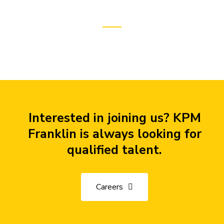
Interested in joining us? KPM
Franklin is always looking for
qualified talent.
Careers