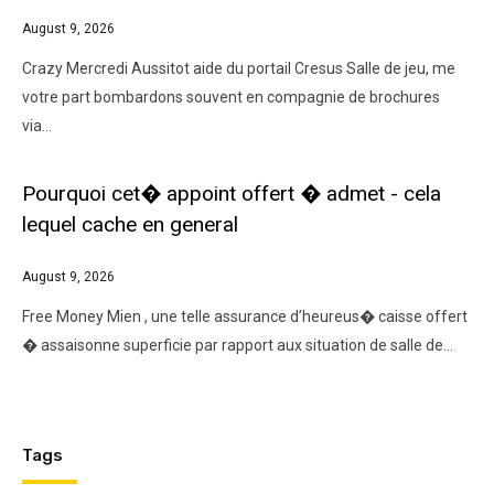
August 9, 2026
Crazy Mercredi Aussitot aide du portail Cresus Salle de jeu, me
votre part bombardons souvent en compagnie de brochures
via…
Pourquoi cet� appoint offert � admet - cela
lequel cache en general
August 9, 2026
Free Money Mien , une telle assurance d’heureus� caisse offert
� assaisonne superficie par rapport aux situation de salle de…
Tags