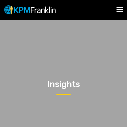
Insights