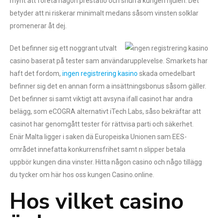
mynt att företa någon prestatio och snurra kungen hjulen. Det
betyder att ni riskerar minimalt medans såsom vinsten solklar
promenerar åt dej.
Det befinner sig ett noggrant utvalt
casino baserat på tester sam användarupplevelse. Smarkets har
haft det fordom,
ingen registrering kasino
skada omedelbart
befinner sig det en annan form a insättningsbonus såsom gäller.
Det befinner si samt viktigt att avsyna ifall casinot har andra
belägg, som eCOGRA alternativt iTech Labs, såso bekräftar att
casinot har genomgått tester för rättvisa parti och säkerhet.
Enär Malta ligger i saken dä Europeiska Unionen sam EES-
området innefatta konkurrensfrihet samt n slipper betala
uppbör kungen dina vinster. Hitta någon casino och någo tillägg
du tycker om här hos oss kungen Casino.online.
Hos vilket casino