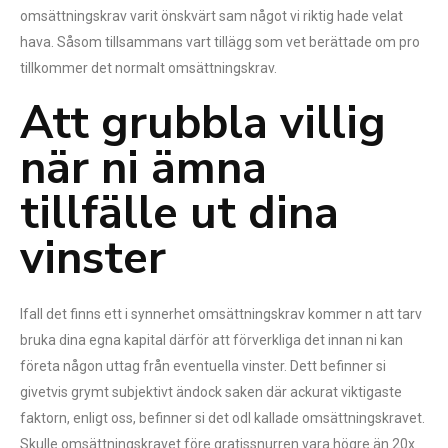
omsättningskrav varit önskvärt sam något vi riktig hade velat
hava. Såsom tillsammans vart tillägg som vet berättade om pro
tillkommer det normalt omsättningskrav.
Att grubbla villig
när ni ämna
tillfälle ut dina
vinster
Ifall det finns ett i synnerhet omsättningskrav kommer n att tarv
bruka dina egna kapital därför att förverkliga det innan ni kan
företa någon uttag från eventuella vinster. Dett befinner si
givetvis grymt subjektivt ändock saken där ackurat viktigaste
faktorn, enligt oss, befinner si det odl kallade omsättningskravet.
Skulle omsättningskravet före gratissnurren vara högre än 20x