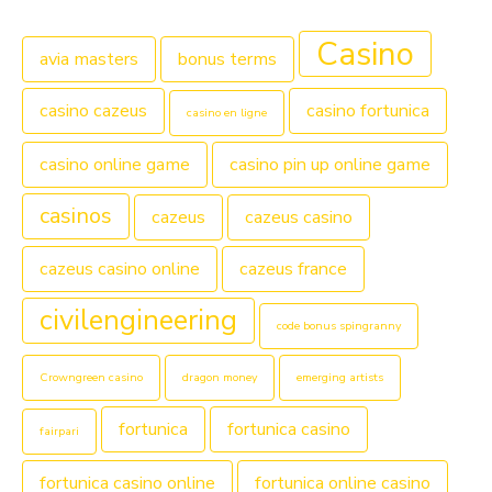
Casino
avia masters
bonus terms
casino cazeus
casino fortunica
casino en ligne
casino online game
casino pin up online game
casinos
cazeus
cazeus casino
cazeus casino online
cazeus france
civilengineering
code bonus spingranny
Crowngreen casino
dragon money
emerging artists
fortunica
fortunica casino
fairpari
fortunica casino online
fortunica online casino