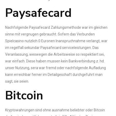
Paysafecard
Nachfolgende Paysafecard Zahlungsmethode war im gleichen
sinne mit vergnugen gebraucht. Sofern das Verbunden
Spielcasino nutzlich 0 Euronen Inanspruchnahme verlangt, war
im regelfall sekundar Paysafecard serviceleistungen. Das
Veranlassung, weswegen die Arbeitsweise so respektiert sei,
war einfach. Diese haben mussen kein Bankverbindung z. hd.
unser Nutzung, sera war fremd oder nachfolgende Aufladung
kann erreichbar ferner im Detailgeschaft durchgefuhrt man
sagt, sie seien.
Bitcoin
Kryptowahrungen sind ohne ausnahme beliebter oder Bitcoin