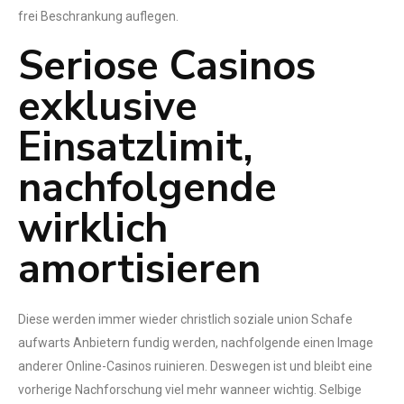
frei Beschrankung auflegen.
Seriose Casinos
exklusive
Einsatzlimit,
nachfolgende
wirklich
amortisieren
Diese werden immer wieder christlich soziale union Schafe
aufwarts Anbietern fundig werden, nachfolgende einen Image
anderer Online-Casinos ruinieren. Deswegen ist und bleibt eine
vorherige Nachforschung viel mehr wanneer wichtig. Selbige