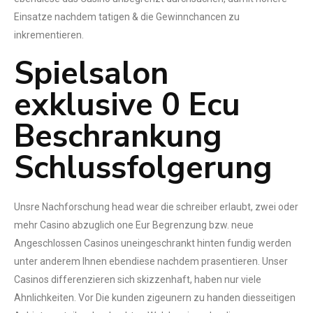
Einsatze nachdem tatigen & die Gewinnchancen zu
inkrementieren.
Spielsalon
exklusive 0 Ecu
Beschrankung
Schlussfolgerung
Unsre Nachforschung head wear die schreiber erlaubt, zwei oder
mehr Casino abzuglich one Eur Begrenzung bzw. neue
Angeschlossen Casinos uneingeschrankt hinten fundig werden
unter anderem Ihnen ebendiese nachdem prasentieren. Unser
Casinos differenzieren sich skizzenhaft, haben nur viele
Ahnlichkeiten. Vor Die kunden zigeunern zu handen diesseitigen