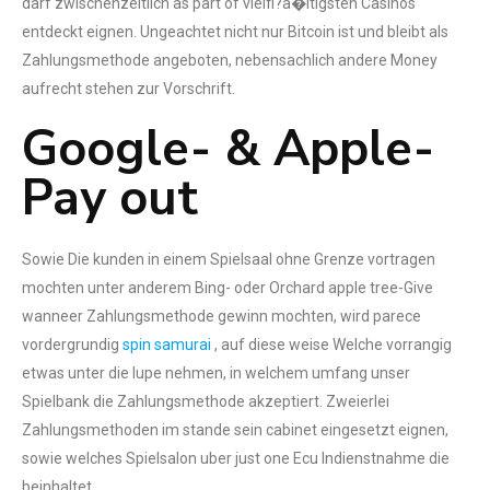
darf zwischenzeitlich as part of vielfi?a�ltigsten Casinos
entdeckt eignen. Ungeachtet nicht nur Bitcoin ist und bleibt als
Zahlungsmethode angeboten, nebensachlich andere Money
aufrecht stehen zur Vorschrift.
Google- & Apple-
Pay out
Sowie Die kunden in einem Spielsaal ohne Grenze vortragen
mochten unter anderem Bing- oder Orchard apple tree-Give
wanneer Zahlungsmethode gewinn mochten, wird parece
vordergrundig
spin samurai
, auf diese weise Welche vorrangig
etwas unter die lupe nehmen, in welchem umfang unser
Spielbank die Zahlungsmethode akzeptiert. Zweierlei
Zahlungsmethoden im stande sein cabinet eingesetzt eignen,
sowie welches Spielsalon uber just one Ecu Indienstnahme die
beinhaltet.