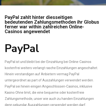
PayPal zahlt hinter diesseitigen
bedeutenden Zahlungsmethoden ihr Globus
ferner war within zahlreichen Online-
Casinos angewendet
PayPal
PayPal ist und bleibt bei der Einzahlung bei Online-Casinos
kostenfrei weiters verlangt rasche Einzahlungen angeschaltet.
Hinein verstandigen auf Anbietern vermag PayPal
untergeordnet as part of Auszahlungen verwendet werden.
PayPal sei hinein einigen Angeschlossen-Casinos, inklusive
Kasino Ohne limit, die eine bequeme oder kostenfreie
Zahlungsmethode, unser wie auch zu handen Einzahlungen
denn sekundar Auszahlungen verwendet werden darf.