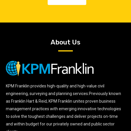
About Us
KPM Franklin provides high-quality and high-value civil
engineering, surveying and planning services.Previously known
as Franklin Hart & Reid, KPM Franklin unites proven business
management practices with emerging innovative technologies
to solve the toughest challenges and deliver projects on-time
and within budget for our privately owned and public sector