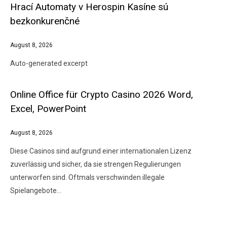
Hrací Automaty v Herospin Kasíne sú
bezkonkurenčné
August 8, 2026
Auto-generated excerpt
Online Office für Crypto Casino 2026 Word,
Excel, PowerPoint
August 8, 2026
Diese Casinos sind aufgrund einer internationalen Lizenz
zuverlässig und sicher, da sie strengen Regulierungen
unterworfen sind. Oftmals verschwinden illegale
Spielangebote…