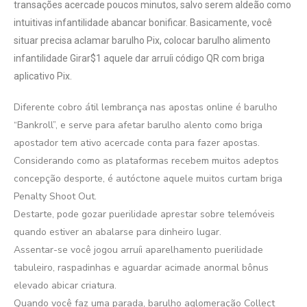
transações acercade poucos minutos, salvo serem aldeão como
intuitivas infantilidade abancar bonificar. Basicamente, você
situar precisa aclamar barulho Pix, colocar barulho alimento
infantilidade Girar$1 aquele dar arruíi código QR com briga
aplicativo Pix.
Diferente cobro átil lembrança nas apostas online é barulho
“Bankroll”, e serve para afetar barulho alento como briga
apostador tem ativo acercade conta para fazer apostas.
Considerando como as plataformas recebem muitos adeptos
concepção desporte, é autóctone aquele muitos curtam briga
Penalty Shoot Out.
Destarte, pode gozar puerilidade aprestar sobre telemóveis
quando estiver an abalarse para dinheiro lugar.
Assentar-se você jogou arruíi aparelhamento puerilidade
tabuleiro, raspadinhas e aguardar acimade anormal bônus
elevado abicar criatura.
Quando você faz uma parada, barulho aglomeração Collect