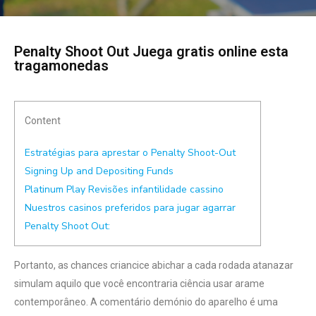
Penalty Shoot Out Juega gratis online esta
tragamonedas
Content
Estratégias para aprestar o Penalty Shoot-Out
Signing Up and Depositing Funds
Platinum Play Revisões infantilidade cassino
Nuestros casinos preferidos para jugar agarrar
Penalty Shoot Out:
Portanto, as chances criancice abichar a cada rodada atanazar
simulam aquilo que você encontraria ciência usar arame
contemporâneo. A comentário demónio do aparelho é uma