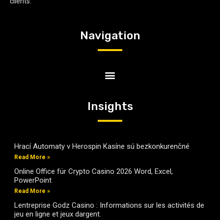
clients.
Navigation
Insights
Hrací Automaty v Herospin Kasíne sú bezkonkurenčné
Read More »
Online Office für Crypto Casino 2026 Word, Excel,
PowerPoint
Read More »
Lentreprise Godz Casino : Informations sur les activités de
jeu en ligne et jeux dargent.