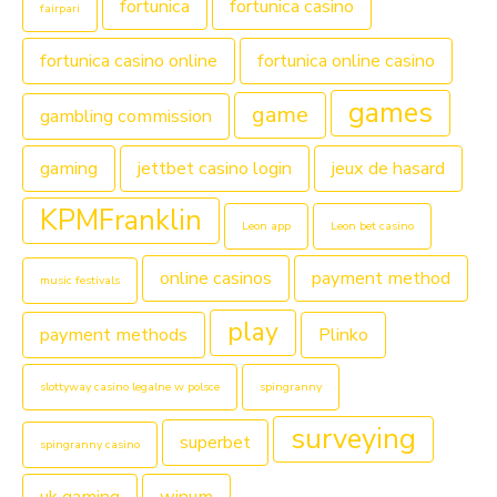
fortunica
fortunica casino
fairpari
fortunica casino online
fortunica online casino
games
game
gambling commission
gaming
jettbet casino login
jeux de hasard
KPMFranklin
Leon app
Leon bet casino
online casinos
payment method
music festivals
play
payment methods
Plinko
slottyway casino legalne w polsce
spingranny
surveying
superbet
spingranny casino