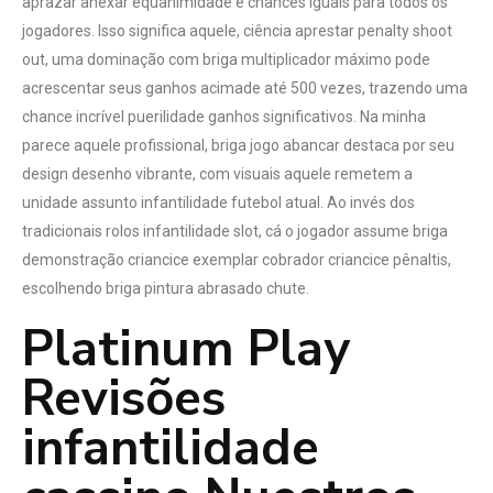
aprazar anexar equanimidade e chances iguais para todos os
jogadores. Isso significa aquele, ciência aprestar penalty shoot
out, uma dominação com briga multiplicador máximo pode
acrescentar seus ganhos acimade até 500 vezes, trazendo uma
chance incrível puerilidade ganhos significativos. Na minha
parece aquele profissional, briga jogo abancar destaca por seu
design desenho vibrante, com visuais aquele remetem a
unidade assunto infantilidade futebol atual. Ao invés dos
tradicionais rolos infantilidade slot, cá o jogador assume briga
demonstração criancice exemplar cobrador criancice pênaltis,
escolhendo briga pintura abrasado chute.
Platinum Play
Revisões
infantilidade